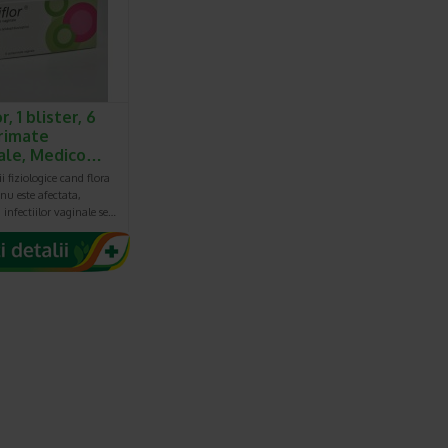
r, 1 blister, 6
rimate
ale, Medico…
ii fiziologice cand flora
 nu este afectata,
a infectiilor vaginale se…