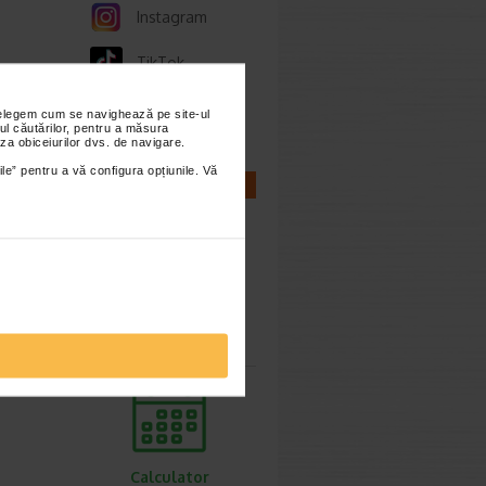
Instagram
TikTok
Whatsapp
nțelegem cum se navighează pe site-ul
ul căutărilor, pentru a măsura
za obiceiurilor dvs. de navigare.
ile” pentru a vă configura opțiunile. Vă
CALCULATOARE
Calculator
sarcina
Calculator