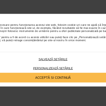
necesare pentru funcționarea acestui site web, folosim cookie-uri care ne ajută să î
 în care funcționează site-ul, de exemplu, făcând rezultatele să fie mai exacte în caz
 noștri folosesc instrumente de urmărire pentru a oferi publicitate personalizată pe ba
 pentru a fi de acord cu aceste utilizări sau puteți face clic pe „Personalizează setăr
ial, vă puteți retrage consimțământul pe site-ul nostru în orice moment.
SALVEAZĂ SETĂRILE
PERSONALIZEAZĂ SETĂRILE
ACCEPTĂ SI CONTINUĂ