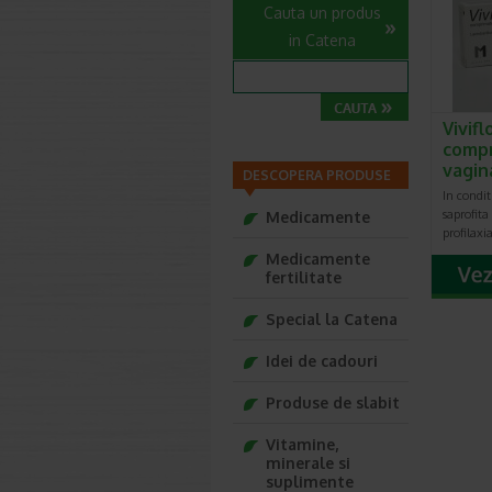
Cauta un produs
in Catena
Viviflo
comp
vagin
DESCOPERA PRODUSE
In condit
saprofita
Medicamente
profilaxi
Medicamente
fertilitate
Special la Catena
Idei de cadouri
Produse de slabit
Vitamine,
minerale si
suplimente