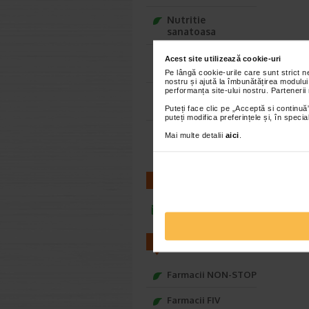
Nutritie
sanatoasa
Ce Oftapic ti se
Acest site utilizează cookie-uri
potriveste
Pe lângă cookie-urile care sunt strict 
nostru și ajută la îmbunătățirea modului
performanța site-ului nostru. Partenerii
Adora – Adorabili
din prima clipa
Puteți face clic pe „Acceptă si continuă”
puteți modifica preferințele și, în spec
Seturi cadou
Mai multe detalii
aici
.
Baylis&Harding
CONTACT
infoline@catena.ro
FARMACII
Farmacii NON-STOP
Farmacii FIV