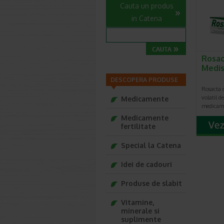
Cauta un produs
in Catena
Rosac
Medi
DESCOPERA PRODUSE
Rosacta c
volatil d
Medicamente
medicame
Medicamente
fertilitate
Special la Catena
Idei de cadouri
Produse de slabit
Vitamine,
minerale si
suplimente