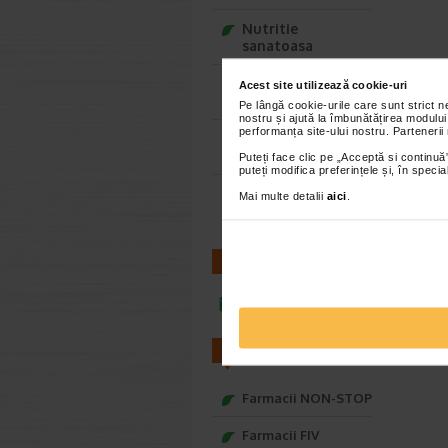
Nutritie
sanatoasa
Ce Oftapic ti se
Acest site utilizează cookie-uri
potriveste
Pe lângă cookie-urile care sunt strict 
nostru și ajută la îmbunătățirea modului
performanța site-ului nostru. Partenerii
Adora – Adorabili
din prima clipa
Puteți face clic pe „Acceptă si continuă”
puteți modifica preferințele și, în spec
Seturi cadou
Mai multe detalii
aici
.
Baylis&Harding
CONTACT
infoline@catena.ro
FARMACII
Farmacii NON-STOP
Farmacii FIV