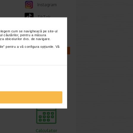
Instagram
TikTok
Whatsapp
nțelegem cum se navighează pe site-ul
ul căutărilor, pentru a măsura
za obiceiurilor dvs. de navigare.
ile” pentru a vă configura opțiunile. Vă
CALCULATOARE
Calculator
sarcina
Calculator