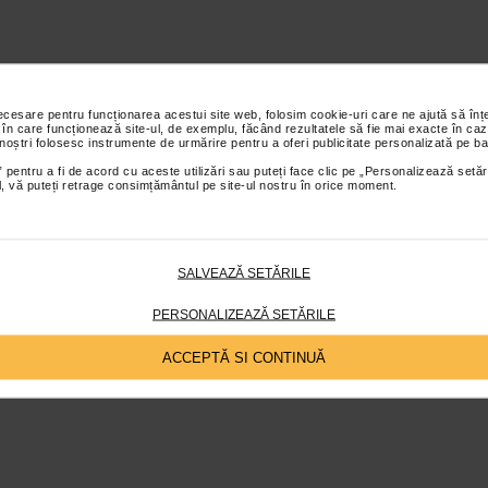
necesare pentru funcționarea acestui site web, folosim cookie-uri care ne ajută să î
 în care funcționează site-ul, de exemplu, făcând rezultatele să fie mai exacte în caz
 noștri folosesc instrumente de urmărire pentru a oferi publicitate personalizată pe ba
 pentru a fi de acord cu aceste utilizări sau puteți face clic pe „Personalizează setăr
ial, vă puteți retrage consimțământul pe site-ul nostru în orice moment.
SALVEAZĂ SETĂRILE
PERSONALIZEAZĂ SETĂRILE
ACCEPTĂ SI CONTINUĂ