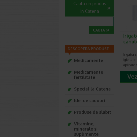
Cauta un produs
in Catena
Irigat
canul
DESCOPERA PRODUSE
Irigator 
igiena in
Medicamente
aplicare
Medicamente
fertilitate
Special la Catena
Idei de cadouri
Produse de slabit
Vitamine,
minerale si
suplimente