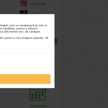
Instagram
TikTok
Whatsapp
nțelegem cum se navighează pe site-ul
ul căutărilor, pentru a măsura
za obiceiurilor dvs. de navigare.
ile” pentru a vă configura opțiunile. Vă
CALCULATOARE
Calculator
sarcina
Calculator