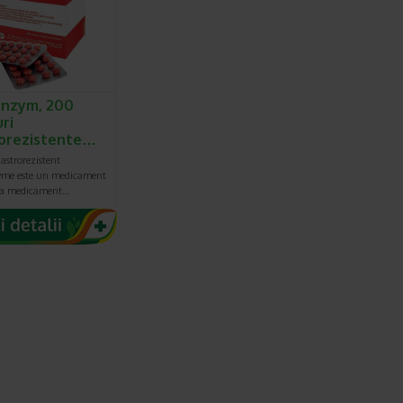
nzym, 200
ri
orezistente…
astrorezistent
me este un medicament
 ca medicament…