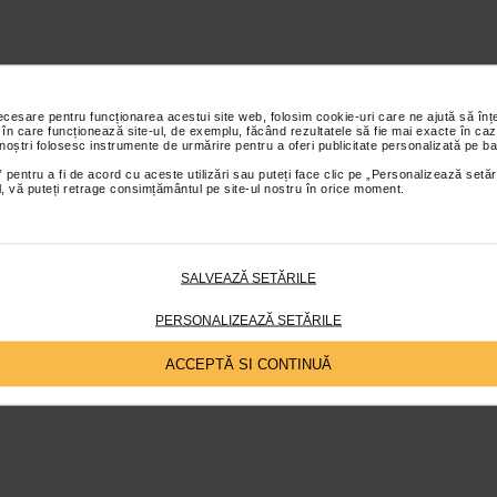
necesare pentru funcționarea acestui site web, folosim cookie-uri care ne ajută să î
 în care funcționează site-ul, de exemplu, făcând rezultatele să fie mai exacte în caz
 noștri folosesc instrumente de urmărire pentru a oferi publicitate personalizată pe ba
 pentru a fi de acord cu aceste utilizări sau puteți face clic pe „Personalizează setăr
ial, vă puteți retrage consimțământul pe site-ul nostru în orice moment.
SALVEAZĂ SETĂRILE
PERSONALIZEAZĂ SETĂRILE
ACCEPTĂ SI CONTINUĂ