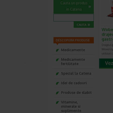
Cauta un produs
in Catena
Wobe
drajeu
gastr
DESCOPERA PRODUSE
Drajeul g
Wovenzy
Medicamente
utilizat
Medicamente
fertilitate
Special la Catena
Idei de cadouri
Produse de slabit
Vitamine,
minerale si
suplimente