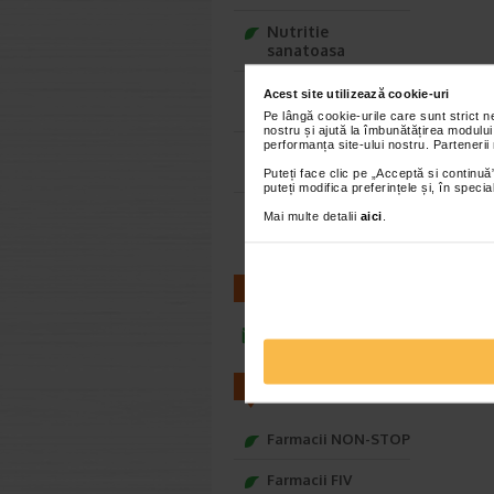
Nutritie
sanatoasa
Ce Oftapic ti se
Acest site utilizează cookie-uri
potriveste
Pe lângă cookie-urile care sunt strict 
nostru și ajută la îmbunătățirea modului
performanța site-ului nostru. Partenerii
Adora – Adorabili
din prima clipa
Puteți face clic pe „Acceptă si continuă”
puteți modifica preferințele și, în spec
Seturi cadou
Mai multe detalii
aici
.
Baylis&Harding
CONTACT
infoline@catena.ro
FARMACII
Farmacii NON-STOP
Farmacii FIV