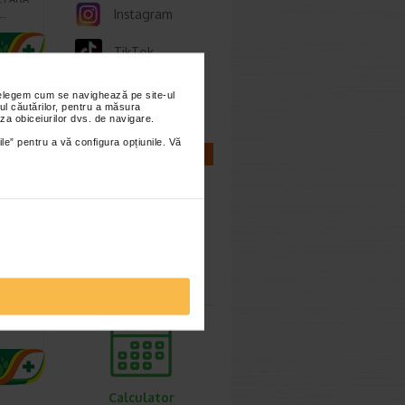
Instagram
n…
TikTok
Whatsapp
nțelegem cum se navighează pe site-ul
ul căutărilor, pentru a măsura
za obiceiurilor dvs. de navigare.
ile” pentru a vă configura opțiunile. Vă
CALCULATOARE
curi,
Calculator
sarcina
erul
ormala
Calculator