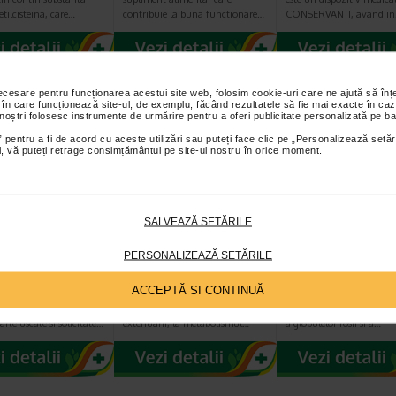
etilcisteina, care…
contribuie la buna functionare…
CONSERVANTI, avand i
necesare pentru funcționarea acestui site web, folosim cookie-uri care ne ajută să î
 în care funcționează site-ul, de exemplu, făcând rezultatele să fie mai exacte în caz
 noștri folosesc instrumente de urmărire pentru a oferi publicitate personalizată pe ba
 pentru a fi de acord cu aceste utilizări sau puteți face clic pe „Personalizează setăr
ial, vă puteți retrage consimțământul pe site-ul nostru în orice moment.
SALVEAZĂ SETĂRILE
oftin crema
Anticarcel, 56
Feroptim, 60 pli
u calcaie x 50
comprimate, Zdrovit
Zdrovit
PERSONALIZEAZĂ SETĂRILE
ACCEPTĂ SI CONTINUĂ
generanta pentru
Magneziul si vitamina B6
Ingrediente si beneficii fi
estinata ingrijirii zilnice
contribuie la reducerea oboselii si
contribuie la formarea n
oarte uscate si solicitate…
extenuarii, la metabolismul…
a globulelor rosii si a…