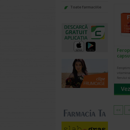
Toate farmaciile
Ferop
capsu
Feroptim
vitamina 
fierului 
<<