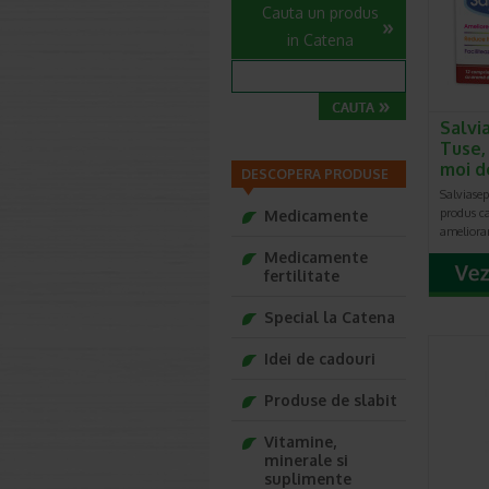
Cauta un produs
in Catena
Salvi
Tuse,
moi d
DESCOPERA PRODUSE
Salviasep
produs c
Medicamente
ameliorar
Medicamente
fertilitate
Special la Catena
Idei de cadouri
Produse de slabit
Vitamine,
minerale si
suplimente