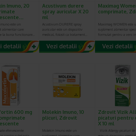
in Imuno, 20
Acustivum durere
Maximag Women
rimate
spray auricular X 20
comprimate, Zd
vescente…
ml
Imuno este un
Acustivum DURERE spray
Maximag WOMEN este 
t alimentar care
auricular este un dispozitiv
supliment alimentar speci
ie la buna functionare…
medical, folosit ca tratament…
formulat pentru a veni i
ortin 600 mg
Molekin Imuno, 10
Zdrovit Vizik Al
comprimate
plicuri, Zdrovit
picaturi pentru 
escente
X 10 ml
te efervescente
Molekin Imuno este un
Vizik Allergy picaturi de
in contin substanta
supliment alimentar care
este un dispozitiv medic