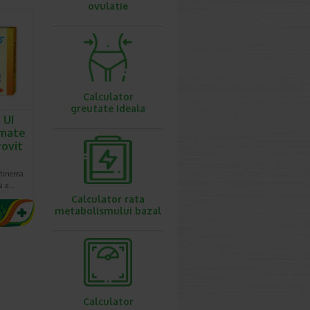
ovulatie
Calculator
greutate ideala
 UI
imate
rovit
tinerea
si a…
Calculator rata
metabolismului bazal
Calculator