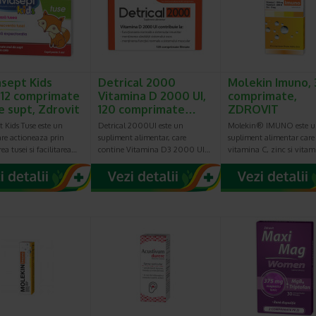
asept Kids
Detrical 2000
Molekin Imuno,
 12 comprimate
Vitamina D 2000 UI,
comprimate,
e supt, Zdrovit
120 comprimate…
ZDROVIT
t Kids Tuse este un
Detrical 2000UI este un
Molekin® IMUNO este 
are actioneaza prin
supliment alimentar, care
supliment alimentar care
ea tusei si facilitarea…
contine Vitamina D3 2000 UI…
vitamina C, zinc si vita