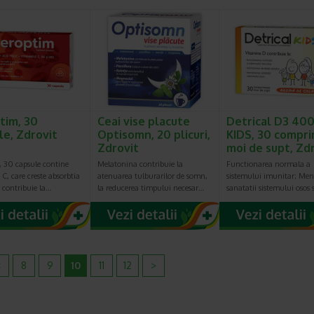
tim, 30
Ceai vise placute
Detrical D3 400
le, Zdrovit
Optisomn, 20 plicuri,
KIDS, 30 compr
Zdrovit
moi de supt, Zd
, 30 capsule contine
Melatonina contribuie la
Functionarea normala a
C, care creste absorbtia
atenuarea tulburarilor de somn,
sistemului imunitar; Men
si contribuie la…
la reducerea timpului necesar…
sanatatii sistemului osos 
<
8
9
10
11
12
>