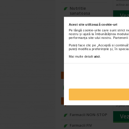
activa ac
Nutritie
sanatoasa
Ce Oftapic ti se
Acest site utilizează cookie-uri
potriveste
Pe lângă cookie-urile care sunt strict 
nostru și ajută la îmbunătățirea modului
performanța site-ului nostru. Partenerii
Adora – Adorabili
din prima clipa
Puteți face clic pe „Acceptă si continuă”
puteți modifica preferințele și, în spec
Seturi cadou
Mai multe detalii
aici
.
Baylis&Harding
CONTACT
Paras
pentr
infoline@catena.ro
ml
Crema re
calcaie, d
FARMACII
a pielii f
Farmacii NON-STOP
Farmacii FIV