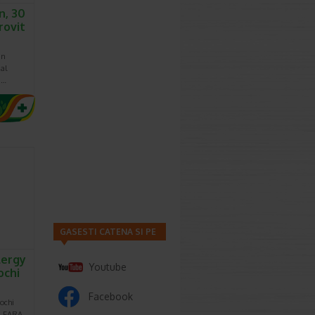
, 30
rovit
un
al
n…
GASESTI CATENA SI PE
lergy
Youtube
ochi
Facebook
 ochi
al FARA