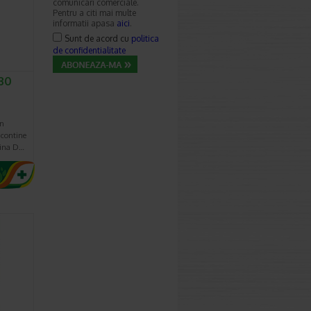
comunicari comerciale.
Pentru a citi mai multe
informatii apasa
aici
.
Sunt de acord cu
politica
de confidentialitate
 30
un
 contine
mina D…