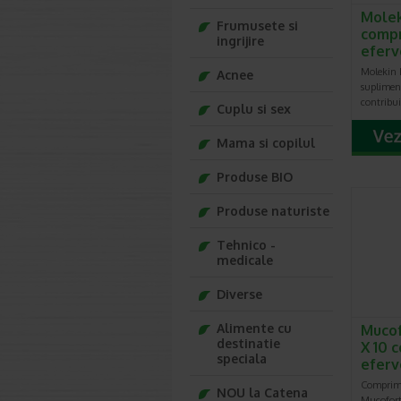
Molek
Frumusete si
comp
ingrijire
efer
Molekin 
Acnee
suplimen
contribu
Cuplu si sex
Mama si copilul
Produse BIO
Produse naturiste
Tehnico -
medicale
Diverse
Alimente cu
Mucof
destinatie
X 10 
speciala
eferv
Comprima
NOU la Catena
Mucofort