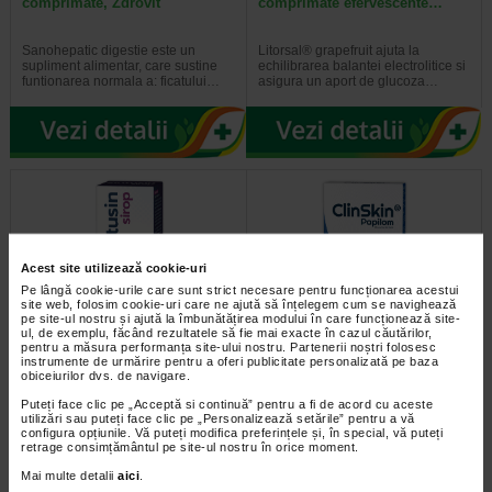
comprimate, Zdrovit
comprimate efervescente…
Sanohepatic digestie este un
Litorsal® grapefruit ajuta la
supliment alimentar, care sustine
echilibrarea balantei electrolitice si
funtionarea normala a: ficatului…
asigura un aport de glucoza…
Acest site utilizează cookie-uri
Pe lângă cookie-urile care sunt strict necesare pentru funcționarea acestui
site web, folosim cookie-uri care ne ajută să înțelegem cum se navighează
pe site-ul nostru și ajută la îmbunătățirea modului în care funcționează site-
ul, de exemplu, făcând rezultatele să fie mai exacte în cazul căutărilor,
pentru a măsura performanța site-ului nostru. Partenerii noștri folosesc
Sintusin Sirop, 150 ml, Zdrovit
ClinSkin Papilom Tratament
instrumente de urmărire pentru a oferi publicitate personalizată pe baza
Skin Tag
obiceiurilor dvs. de navigare.
Puteți face clic pe „Acceptă si continuă” pentru a fi de acord cu aceste
Utilizarea dispozitivului medical
ClinSkin® Papilom este un
utilizări sau puteți face clic pe „Personalizează setările” pentru a vă
Sintusin sirop, este indicata pentru
dispozitiv de auto-ingrijire pentru
configura opțiunile. Vă puteți modifica preferințele și, în special, vă puteți
catarul tractului respirator…
indepartarea usoara, sigura si…
retrage consimțământul pe site-ul nostru în orice moment.
Mai multe detalii
aici
.