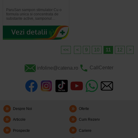
ParuSan sampon stimulator Cu o
formula unica si concentrata de
substante active, samponul…
<<
<
9
10
11
12
>
infoline@catena.ro
CallCenter
Despre Noi
Oferte
Articole
Cum Rezerv
Prospecte
Cariere