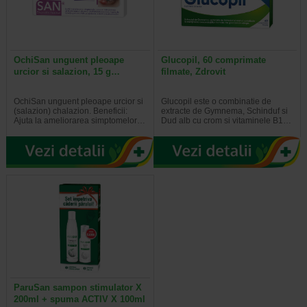
OchiSan unguent pleoape
Glucopil, 60 comprimate
urcior si salazion, 15 g…
filmate, Zdrovit
OchiSan unguent pleoape urcior si
Glucopil este o combinatie de
(salazion) chalazion. Beneficii:
extracte de Gymnema, Schinduf si
Ajuta la ameliorarea simptomelor…
Dud alb cu crom si vitaminele B1…
ParuSan sampon stimulator X
200ml + spuma ACTIV X 100ml