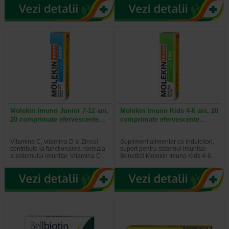
Molekin Imuno Junior 7-12 ani,
Molekin Imuno Kids 4-6 ani, 20
20 comprimate efervescente…
comprimate efervescente…
Vitamina C, vitamina D si Zincul
Supliment alimentar cu indulcitori,
contribuie la functionarea normala
suport pentru sistemul imunitar.
a sistemului imunitar. Vitamina C…
Beneficii Molekin Imuno Kids 4-6…