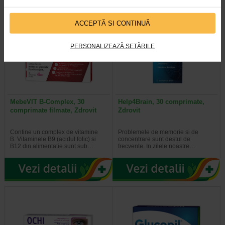
ACCEPTĂ SI CONTINUĂ
PERSONALIZEAZĂ SETĂRILE
MebeVIT B-Complex, 30
Help4Brain, 30 comprimate,
comprimate filmate, Zdrovit
Zdrovit
Contine un complex de vitamine
Problemele de memorie si de
B. Vitaminele B9 (acidul folic) si
concentrare sunt destul de
B12 din alimentatie sunt sub…
frecvente. In zilele noastre…