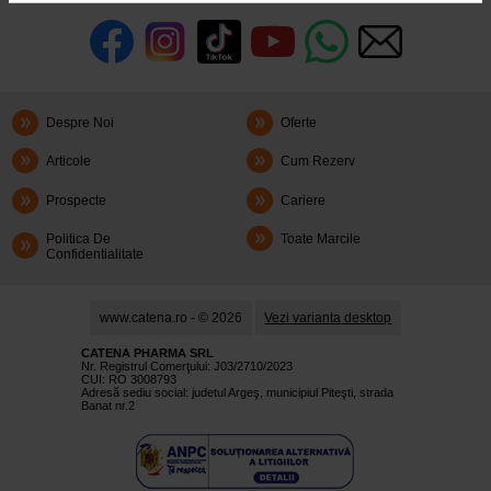
Despre Noi
Oferte
Articole
Cum Rezerv
Prospecte
Cariere
Politica De
Toate Marcile
Confidentialitate
www.catena.ro - © 2026
Vezi varianta desktop
CATENA PHARMA SRL
Nr. Registrul Comerţului: J03/2710/2023
CUI: RO 3008793
Adresă sediu social: judetul Argeş, municipiul Piteşti, strada
Banat nr.2