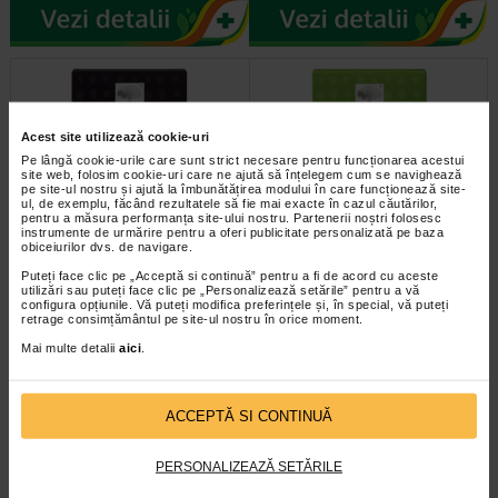
Acest site utilizează cookie-uri
Pe lângă cookie-urile care sunt strict necesare pentru funcționarea acestui
site web, folosim cookie-uri care ne ajută să înțelegem cum se navighează
pe site-ul nostru și ajută la îmbunătățirea modului în care funcționează site-
ul, de exemplu, făcând rezultatele să fie mai exacte în cazul căutărilor,
pentru a măsura performanța site-ului nostru. Partenerii noștri folosesc
instrumente de urmărire pentru a oferi publicitate personalizată pe baza
Hair Volume, 30 tablete, New
Ear tone, 30 tablete, New
obiceiurilor dvs. de navigare.
Nordic
Nordic
Puteți face clic pe „Acceptă si continuă” pentru a fi de acord cu aceste
utilizări sau puteți face clic pe „Personalizează setările” pentru a vă
configura opțiunile. Vă puteți modifica preferințele și, în special, vă puteți
retrage consimțământul pe site-ul nostru în orice moment.
Mai multe detalii
aici
.
ACCEPTĂ SI CONTINUĂ
PERSONALIZEAZĂ SETĂRILE
infoline@catena.ro
CallCenter