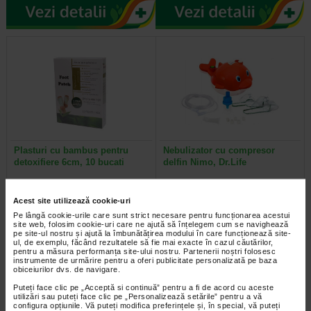
Plasturi cu bambus pentru
Nebulizator cu compresor
detoxifiere 6cm, 10 bucati
delfin Nimo, Dr.Life
Stii ca detoxifierea este importanta
Nebulizatorul Delfin Nimo Dr. Life
Acest site utilizează cookie-uri
pentru un organism sanatos, insa
este un dispozitiv medical utilizat
stiai ca exista o metoda usoara si…
pentru tratarea afectiunilor…
Pe lângă cookie-urile care sunt strict necesare pentru funcționarea acestui
site web, folosim cookie-uri care ne ajută să înțelegem cum se navighează
pe site-ul nostru și ajută la îmbunătățirea modului în care funcționează site-
ul, de exemplu, făcând rezultatele să fie mai exacte în cazul căutărilor,
pentru a măsura performanța site-ului nostru. Partenerii noștri folosesc
instrumente de urmărire pentru a oferi publicitate personalizată pe baza
obiceiurilor dvs. de navigare.
Puteți face clic pe „Acceptă si continuă” pentru a fi de acord cu aceste
utilizări sau puteți face clic pe „Personalizează setările” pentru a vă
configura opțiunile. Vă puteți modifica preferințele și, în special, vă puteți