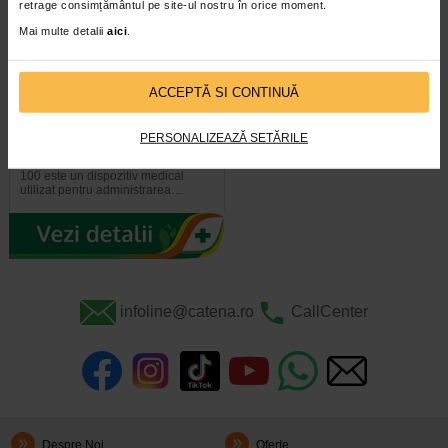
retrage consimțământul pe site-ul nostru în orice moment.
Mai multe detalii
aici
.
ACCEPTĂ SI CONTINUĂ
Nebulizator Mini portabil cu
tehnologie mesh, Dr. Life
PERSONALIZEAZĂ SETĂRILE
Nebulizatorul cu plasa model UN
100 este un dispozitiv medical
utilizat pentru administrarea…
infoline@catena.ro
CallCenter
Despre Noi
Oferte