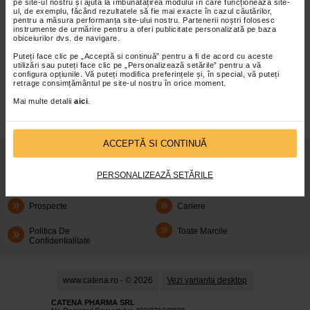
pe site-ul nostru și ajută la îmbunătățirea modului în care funcționează site-
ul, de exemplu, făcând rezultatele să fie mai exacte în cazul căutărilor,
pentru a măsura performanța site-ului nostru. Partenerii noștri folosesc
instrumente de urmărire pentru a oferi publicitate personalizată pe baza
obiceiurilor dvs. de navigare.
Puteți face clic pe „Acceptă si continuă” pentru a fi de acord cu aceste
infoline@catena.ro
CallCenter
utilizări sau puteți face clic pe „Personalizează setările” pentru a vă
configura opțiunile. Vă puteți modifica preferințele și, în special, vă puteți
retrage consimțământul pe site-ul nostru în orice moment.
Mai multe detalii
aici
.
ACCEPTĂ SI CONTINUĂ
Despre Noi
Oferte
PERSONALIZEAZĂ SETĂRILE
Articole
Cum Rezerv
Prospecte
Cariere
Politica De
Toate Marcile
Confidentialitate
www.catena.ro - © 2026
Vezi varianta desktop
CATENA PHARMA SRL