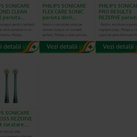
PS SONICARE
PHILIPS SONICARE
PHILIPS SONICA
OND CLEAN
FLEX CARE SONIC
PRO RESULTS
K periuta…
periuta dinti…
REZERVE periu
onceput pentru barbatii
Pentru o sanatate orala pe
Pentru rezultate superio
sc dinti sanatosi si un
termen lung si un zambet
ingrijire orala, Philips a c
ractiv, Philips…
perfect, Philips a creat periuta…
capul de perie Sonicare P
PS SONICARE
LOSS REZERVE
t curatare…
e care au ales
ul interdentar Philips