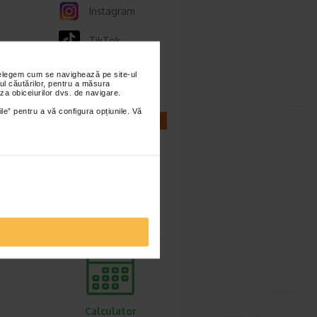
Instagram
TikTok
Whatsapp
nțelegem cum se navighează pe site-ul
ul căutărilor, pentru a măsura
za obiceiurilor dvs. de navigare.
ile” pentru a vă configura opțiunile. Vă
CALCULATOARE
Calculator
sarcina
Calculator