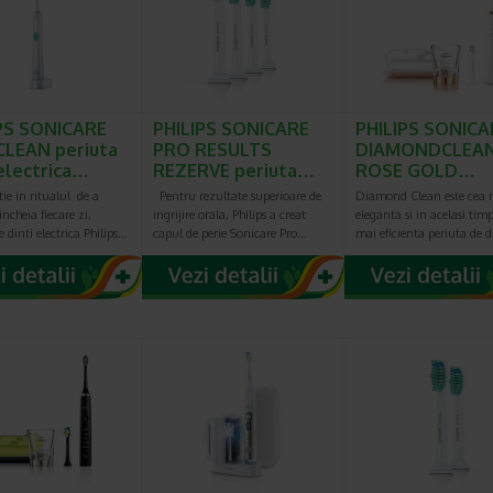
PS SONICARE
PHILIPS SONICARE
PHILIPS SONICA
LEAN periuta
PRO RESULTS
DIAMONDCLEA
 electrica…
REZERVE periuta…
ROSE GOLD…
ie in ritualul de a
Pentru rezultate superioare de
Diamond Clean este cea 
incheia fiecare zi,
ingrijire orala, Philips a creat
eleganta si in acelasi tim
e dinti electrica Philips…
capul de perie Sonicare Pro…
mai eficienta periuta de d