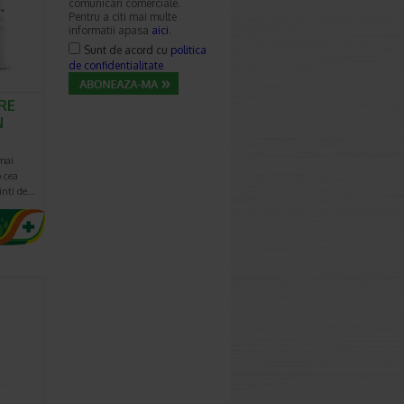
comunicari comerciale.
Pentru a citi mai multe
informatii apasa
aici
.
Sunt de acord cu
politica
de confidentialitate
RE
N
mai
p cea
inti de…