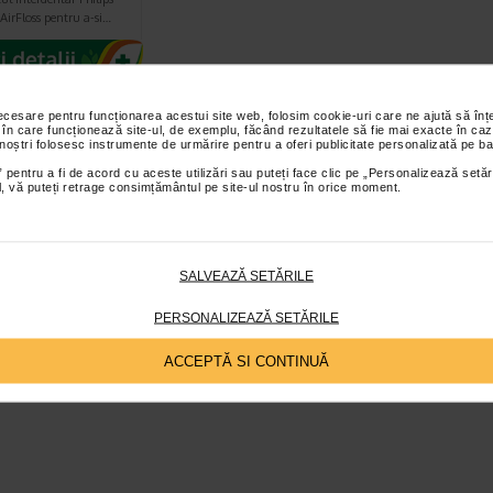
AirFloss pentru a-si…
necesare pentru funcționarea acestui site web, folosim cookie-uri care ne ajută să î
 în care funcționează site-ul, de exemplu, făcând rezultatele să fie mai exacte în caz
 noștri folosesc instrumente de urmărire pentru a oferi publicitate personalizată pe ba
 pentru a fi de acord cu aceste utilizări sau puteți face clic pe „Personalizează setăr
ial, vă puteți retrage consimțământul pe site-ul nostru în orice moment.
SALVEAZĂ SETĂRILE
PERSONALIZEAZĂ SETĂRILE
ACCEPTĂ SI CONTINUĂ