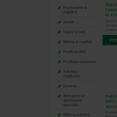
PHILI
Frumusete si
DIAM
ingrijire
BLAC
Special c
Acnee
care dore
zambet at
Cuplu si sex
Mama si copilul
Produse BIO
Produse naturiste
Tehnico -
medicale
Diverse
Alimente cu
PHILI
destinatie
AIRF
speciala
apara
Persoanel
NOU la Catena
detergent