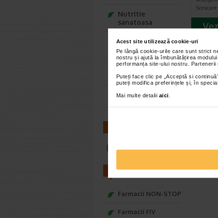
Sonicare 
Nutritie
sanatoasa
Ce Oftapic ti se
Acest site utilizează cookie-uri
potriveste
Pe lângă cookie-urile care sunt strict 
nostru și ajută la îmbunătățirea modului
performanța site-ului nostru. Partenerii
Adora – Adorabili
din prima clipa
Puteți face clic pe „Acceptă si continuă”
puteți modifica preferințele și, în spec
Seturi cadou
Mai multe detalii
aici
.
Baylis&Harding
CONTACT
infoline@catena.ro
FARMACII
Farmacii NON-STOP
Farmacii FIV