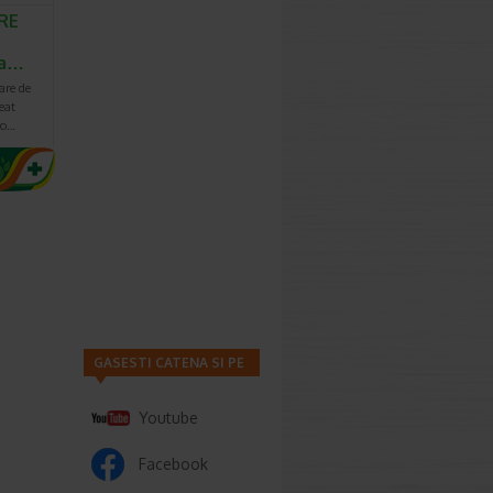
RE
ta…
are de
reat
ro…
GASESTI CATENA SI PE
Youtube
Facebook