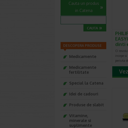
Cauta un produs
in Catena
PHILI
EASYC
dinti
DESCOPERA PRODUSE
O revolut
incepe si 
Medicamente
periuta d
Medicamente
fertilitate
Special la Catena
Idei de cadouri
Produse de slabit
Vitamine,
minerale si
suplimente