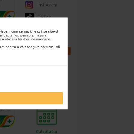
Instagram
…
TikTok
Whatsapp
nțelegem cum se navighează pe site-ul
ul căutărilor, pentru a măsura
za obiceiurilor dvs. de navigare.
ile” pentru a vă configura opțiunile. Vă
CALCULATOARE
 ml
Calculator
sarcina
sustine
 si
nsiunii…
Calculator