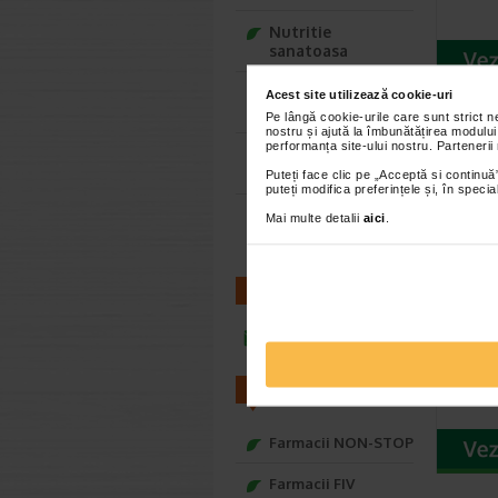
Nutritie
sanatoasa
Ce Oftapic ti se
Acest site utilizează cookie-uri
potriveste
Pe lângă cookie-urile care sunt strict 
nostru și ajută la îmbunătățirea modului
performanța site-ului nostru. Partenerii
Adora – Adorabili
din prima clipa
Puteți face clic pe „Acceptă si continuă”
puteți modifica preferințele și, în spec
Seturi cadou
Mai multe detalii
aici
.
Baylis&Harding
CONTACT
Extra
de pa
infoline@catena.ro
Plant
FARMACII
Farmacii NON-STOP
Farmacii FIV