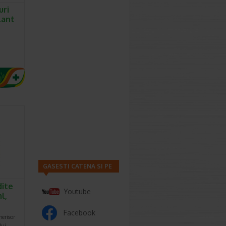
uri
lant
GASESTI CATENA SI PE
dite
Youtube
l,
Facebook
erisor
lui