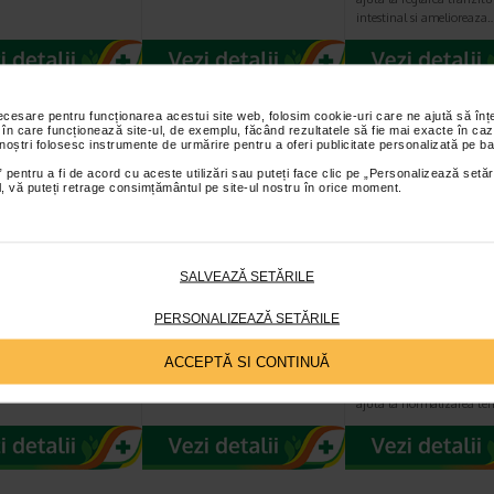
intestinal si amelioreaza
necesare pentru funcționarea acestui site web, folosim cookie-uri care ne ajută să î
 în care funcționează site-ul, de exemplu, făcând rezultatele să fie mai exacte în caz
 noștri folosesc instrumente de urmărire pentru a oferi publicitate personalizată pe ba
 pentru a fi de acord cu aceste utilizări sau puteți face clic pe „Personalizează setăr
ial, vă puteți retrage consimțământul pe site-ul nostru în orice moment.
SALVEAZĂ SETĂRILE
ct din mladite
Extract din seva de
Plant Extrakt
ducel, 50 ml,
MESTEACAN, 50 ml
Paducel TM, 50
PERSONALIZEAZĂ SETĂRILE
 Extrakt
ACCEPTĂ SI CONTINUĂ
PlantExtrakt Paducel TM 
buna functionare a inimii
ajuta la normalizarea te