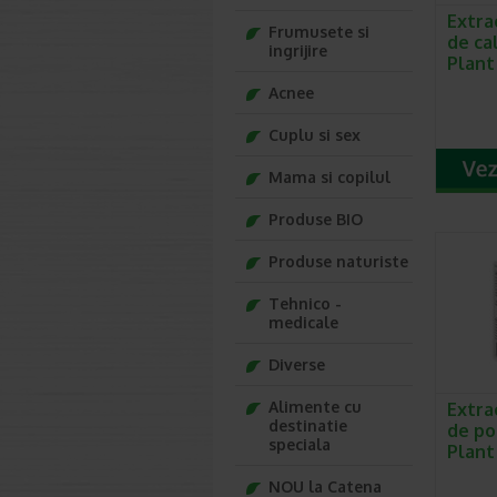
Extra
Frumusete si
de cal
ingrijire
Plant
Acnee
Cuplu si sex
Mama si copilul
Produse BIO
Produse naturiste
Tehnico -
medicale
Diverse
Alimente cu
Extra
destinatie
de po
speciala
Plant
NOU la Catena