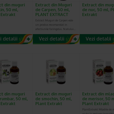
ct din muguri
Extract din Muguri
Extract din mug
in, 50 ml,
de Carpen, 50 ml,
de nuc, 50 ml, P
 Extrakt
PLANT EXTRACT
Extrakt
Extract Muguri de Carpen este
un produs recomandat in
afectiunile faringelui, ficatului…
ct din muguri
Extract din muguri
Extract din mla
rumbar, 50 ml,
de smochin, 50 ml,
de merisor, 50 m
 Extrakt
Plant Extrakt
Plant Extrakt
PlantExtrakt Mladite de m
ajuta la reglarea tranzitu