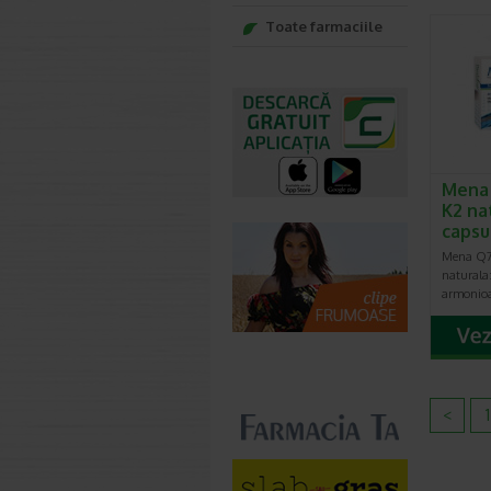
Toate farmaciile
Mena 
K2 na
capsu
Mena Q7
naturala:
armonioa
<
1