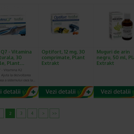
Q7 - Vitamina
Optifort, 12 mg, 30
Muguri de arin
turala, 30
comprimate, Plant
negru, 50 ml, P
le, Plant…
Extrakt
Extrakt
 - Vitamina K2
 Ajuta la dezvoltarea
sa a sistemului osos la…
2
3
4
>
>>