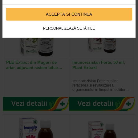
ACCEPTĂ SI CONTINUĂ
PERSONALIZEAZĂ SETĂRILE
PLE Extract din Muguri de
Imunorezistan Forte, 50 ml,
artar, adjuvant sistem biliar…
Plant Extrakt
Imunorezistan Forte sustine
refacerea si revitalizarea
organismului in timpul infectiilor…