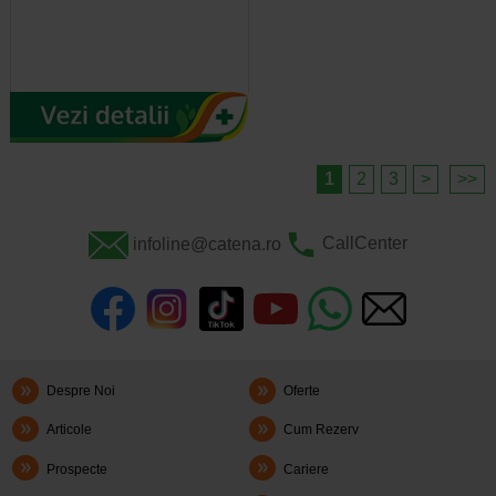
1
2
3
>
>>
infoline@catena.ro
CallCenter
Despre Noi
Oferte
Articole
Cum Rezerv
Prospecte
Cariere