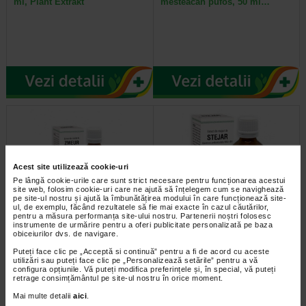
ml, Plant Extrakt
mesteacan pufos, 50 ml…
Acest site utilizează cookie-uri
Pe lângă cookie-urile care sunt strict necesare pentru funcționarea acestui
site web, folosim cookie-uri care ne ajută să înțelegem cum se navighează
pe site-ul nostru și ajută la îmbunătățirea modului în care funcționează site-
ul, de exemplu, făcând rezultatele să fie mai exacte în cazul căutărilor,
pentru a măsura performanța site-ului nostru. Partenerii noștri folosesc
Mladite de zmeur, 50 ml, Plant
Extract de muguri stejar,
instrumente de urmărire pentru a oferi publicitate personalizată pe baza
Extrakt
detoxifiere, 50 ml, Plant…
obiceiurilor dvs. de navigare.
Puteți face clic pe „Acceptă si continuă” pentru a fi de acord cu aceste
utilizări sau puteți face clic pe „Personalizează setările” pentru a vă
configura opțiunile. Vă puteți modifica preferințele și, în special, vă puteți
retrage consimțământul pe site-ul nostru în orice moment.
Mai multe detalii
aici
.