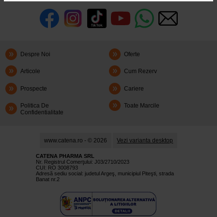
Despre Noi
Oferte
Articole
Cum Rezerv
Prospecte
Cariere
Politica De
Toate Marcile
Confidentialitate
www.catena.ro - © 2026
Vezi varianta desktop
CATENA PHARMA SRL
Nr. Registrul Comerţului: J03/2710/2023
CUI: RO 3008793
Adresă sediu social: judetul Argeş, municipiul Piteşti, strada
Banat nr.2