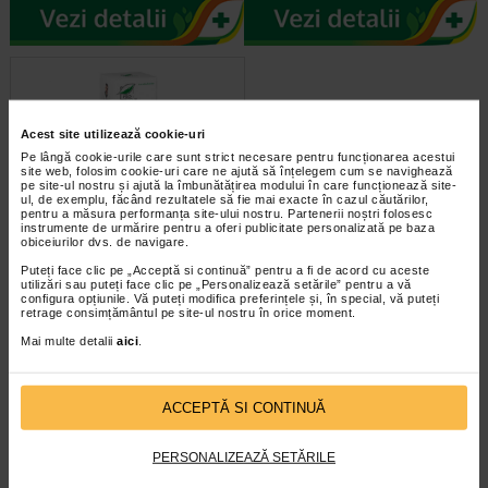
Acest site utilizează cookie-uri
Pe lângă cookie-urile care sunt strict necesare pentru funcționarea acestui
site web, folosim cookie-uri care ne ajută să înțelegem cum se navighează
pe site-ul nostru și ajută la îmbunătățirea modului în care funcționează site-
ul, de exemplu, făcând rezultatele să fie mai exacte în cazul căutărilor,
pentru a măsura performanța site-ului nostru. Partenerii noștri folosesc
instrumente de urmărire pentru a oferi publicitate personalizată pe baza
Spray nazal, Nazomer Prop, 30
obiceiurilor dvs. de navigare.
ml, Pro Natura
Puteți face clic pe „Acceptă si continuă” pentru a fi de acord cu aceste
utilizări sau puteți face clic pe „Personalizează setările” pentru a vă
configura opțiunile. Vă puteți modifica preferințele și, în special, vă puteți
NAZOMER PROPOLIS ajuta la
retrage consimțământul pe site-ul nostru în orice moment.
eliberarea cailor respiratorii, la
cresterea imunitatii si la usurarea…
Mai multe detalii
aici
.
ACCEPTĂ SI CONTINUĂ
PERSONALIZEAZĂ SETĂRILE
infoline@catena.ro
CallCenter