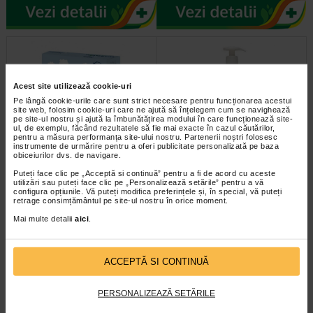
Acest site utilizează cookie-uri
Pe lângă cookie-urile care sunt strict necesare pentru funcționarea acestui
site web, folosim cookie-uri care ne ajută să înțelegem cum se navighează
pe site-ul nostru și ajută la îmbunătățirea modului în care funcționează site-
ul, de exemplu, făcând rezultatele să fie mai exacte în cazul căutărilor,
pentru a măsura performanța site-ului nostru. Partenerii noștri folosesc
instrumente de urmărire pentru a oferi publicitate personalizată pe baza
Nasalou Rezerve Aspirator
Novalou Sampon si gel de dus
obiceiurilor dvs. de navigare.
Nazal, 12 rezerve
2 in 1 pentru bebelusi si…
Puteți face clic pe „Acceptă si continuă” pentru a fi de acord cu aceste
utilizări sau puteți face clic pe „Personalizează setările” pentru a vă
configura opțiunile. Vă puteți modifica preferințele și, în special, vă puteți
VARFURI STERILE DE REZERVA
Samponul si gelul de dus pentru
retrage consimțământul pe site-ul nostru în orice moment.
PENTRU ASPIRATOR NAZAL
bebelusi si copii, de la Novalou,
NASALOU® Varfuri moi si…
este un produs 2 in 1, extrem de…
Mai multe detalii
aici
.
ACCEPTĂ SI CONTINUĂ
PERSONALIZEAZĂ SETĂRILE
infoline@catena.ro
CallCenter