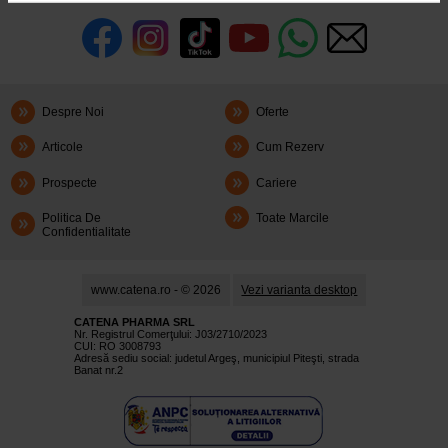
Despre Noi
Oferte
Articole
Cum Rezerv
Prospecte
Cariere
Politica De
Toate Marcile
Confidentialitate
www.catena.ro - © 2026
Vezi varianta desktop
CATENA PHARMA SRL
Nr. Registrul Comerţului: J03/2710/2023
CUI: RO 3008793
Adresă sediu social: judetul Argeş, municipiul Piteşti, strada
Banat nr.2