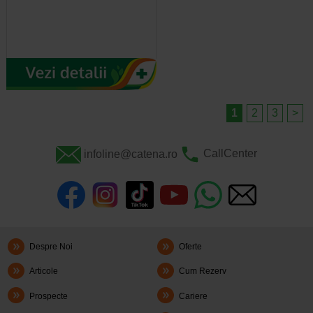
1
2
3
>
infoline@catena.ro
CallCenter
Despre Noi
Oferte
Articole
Cum Rezerv
Prospecte
Cariere