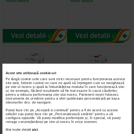
Rotta Natura
Rotta Natura
Acest site utilizează cookie-uri
Pe lângă cookie-urile care sunt strict necesare pentru funcționarea acestui
site web, folosim cookie-uri care ne ajută să înțelegem cum se navighează
pe site-ul nostru și ajută la îmbunătățirea modului în care funcționează site-
ul, de exemplu, făcând rezultatele să fie mai exacte în cazul căutărilor,
pentru a măsura performanța site-ului nostru. Partenerii noștri folosesc
ROTTA NATURA Extract din
Ulei de Krill, 90 capsule, Rotta
instrumente de urmărire pentru a oferi publicitate personalizată pe baza
fructe de afin, 30 capsule
Natura
obiceiurilor dvs. de navigare.
Puteți face clic pe „Acceptă si continuă” pentru a fi de acord cu aceste
utilizări sau puteți face clic pe „Personalizează setările” pentru a vă
configura opțiunile. Vă puteți modifica preferințele și, în special, vă puteți
retrage consimțământul pe site-ul nostru în orice moment.
Mai multe detalii
aici
.