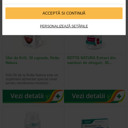
ACCEPTĂ SI CONTINUĂ
PERSONALIZEAZĂ SETĂRILE
Ulei de Krill, 30 capsule, Rotta
ROTTA NATURA Extract din
Natura
samburi de struguri, 30…
Krill Oil de la Rotta Natura este un
supliment alimentar special creat
pentru mentinerea nivelului…