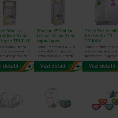
on 150ml cu
Biberon 250ml cu
Set 2 Tetine sil
 silicon 0+ si
tetina silicon 3+ si
blister 0+ TR-
 lapte TR101-01
capac lapte…
2011006
l de 150ml cu tetina
Biberonul are rolul de a usura
Setul cu 2 tetine din sili
 capac lapte este destinat
trecerea de la hranirea la san.
este recomandat proaspet
i inca de la primele zile…
Acest biberon de 250 ml este…
mamici pentru alaptarea