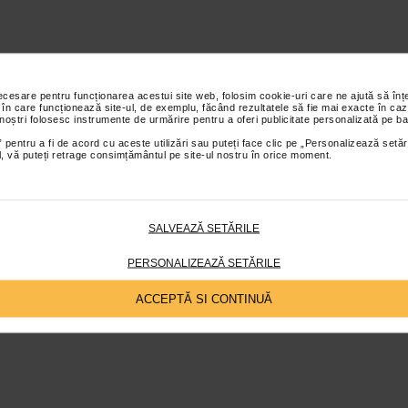
necesare pentru funcționarea acestui site web, folosim cookie-uri care ne ajută să î
 în care funcționează site-ul, de exemplu, făcând rezultatele să fie mai exacte în caz
 noștri folosesc instrumente de urmărire pentru a oferi publicitate personalizată pe ba
 pentru a fi de acord cu aceste utilizări sau puteți face clic pe „Personalizează setăr
ial, vă puteți retrage consimțământul pe site-ul nostru în orice moment.
SALVEAZĂ SETĂRILE
PERSONALIZEAZĂ SETĂRILE
ACCEPTĂ SI CONTINUĂ