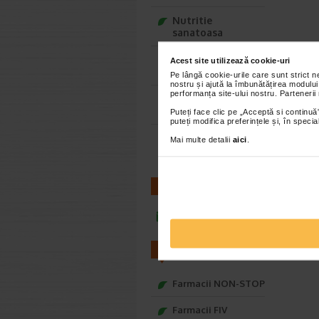
Nutritie
sanatoasa
Ce Oftapic ti se
Acest site utilizează cookie-uri
potriveste
Pe lângă cookie-urile care sunt strict 
nostru și ajută la îmbunătățirea modului
performanța site-ului nostru. Partenerii
Adora – Adorabili
din prima clipa
Puteți face clic pe „Acceptă si continuă”
puteți modifica preferințele și, în spec
Seturi cadou
Mai multe detalii
aici
.
Baylis&Harding
CONTACT
infoline@catena.ro
FARMACII
Farmacii NON-STOP
Farmacii FIV