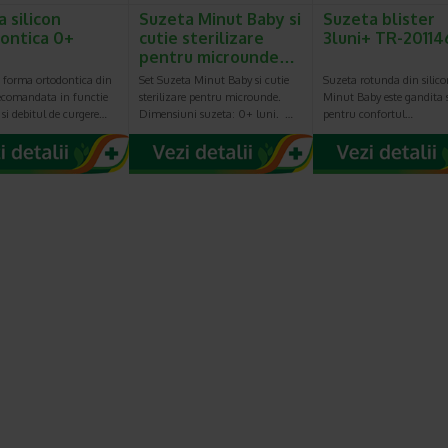
a silicon
Suzeta Minut Baby si
Suzeta blister
ontica 0+
cutie sterilizare
3luni+ TR-2011
pentru microunde…
u forma ortodontica din
Set Suzeta Minut Baby si cutie
Suzeta rotunda din silico
recomandata in functie
sterilizare pentru microunde.
Minut Baby este gandita s
 si debitul de curgere…
Dimensiuni suzeta: 0+ luni. …
pentru confortul…