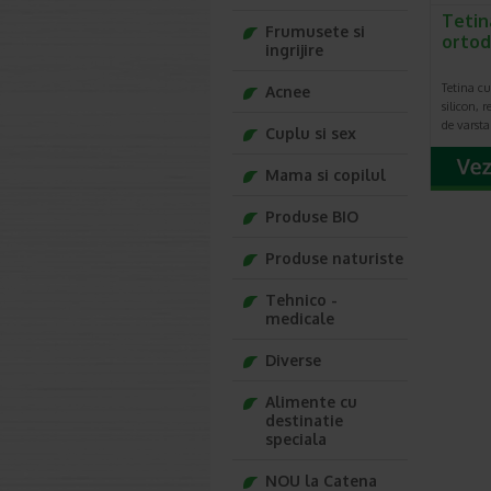
Tetin
Frumusete si
ortod
ingrijire
Tetina c
Acnee
silicon, 
de varsta
Cuplu si sex
Mama si copilul
Produse BIO
Produse naturiste
Tehnico -
medicale
Diverse
Alimente cu
destinatie
speciala
NOU la Catena