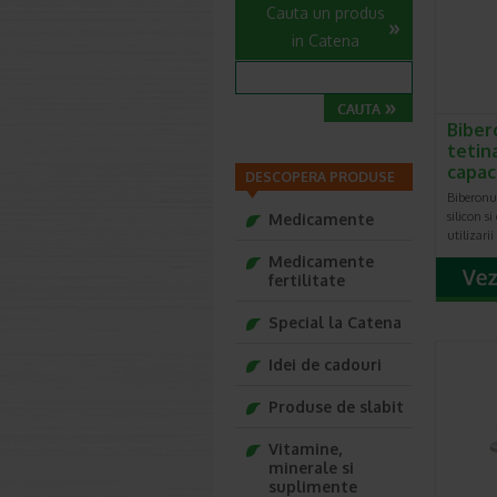
Cauta un produs
in Catena
Biber
tetina
capac
DESCOPERA PRODUSE
Biberonu
silicon si
Medicamente
utilizari
Medicamente
fertilitate
Special la Catena
Idei de cadouri
Produse de slabit
Vitamine,
minerale si
suplimente