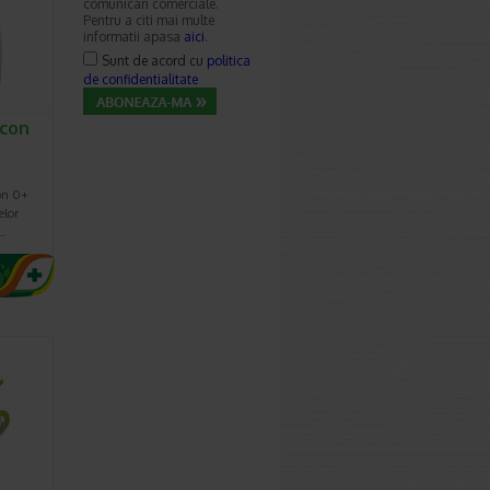
comunicari comerciale.
Pentru a citi mai multe
informatii apasa
aici
.
Sunt de acord cu
politica
de confidentialitate
icon
con 0+
elor
…