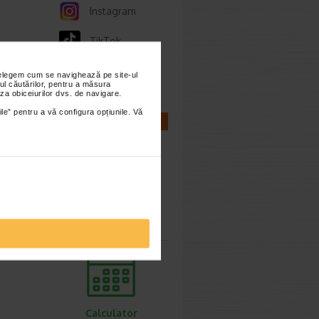
Instagram
TikTok
Whatsapp
nțelegem cum se navighează pe site-ul
ul căutărilor, pentru a măsura
za obiceiurilor dvs. de navigare.
ile” pentru a vă configura opțiunile. Vă
CALCULATOARE
Calculator
sarcina
Calculator