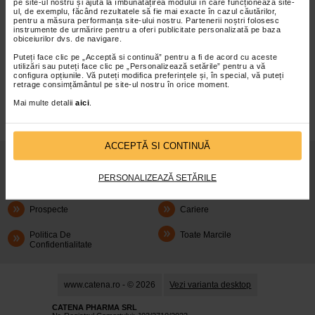
pe site-ul nostru și ajută la îmbunătățirea modului în care funcționează site-
ul, de exemplu, făcând rezultatele să fie mai exacte în cazul căutărilor,
pentru a măsura performanța site-ului nostru. Partenerii noștri folosesc
instrumente de urmărire pentru a oferi publicitate personalizată pe baza
obiceiurilor dvs. de navigare.
Puteți face clic pe „Acceptă si continuă” pentru a fi de acord cu aceste
infoline@catena.ro
CallCenter
utilizări sau puteți face clic pe „Personalizează setările” pentru a vă
configura opțiunile. Vă puteți modifica preferințele și, în special, vă puteți
retrage consimțământul pe site-ul nostru în orice moment.
Mai multe detalii
aici
.
ACCEPTĂ SI CONTINUĂ
Despre Noi
Oferte
PERSONALIZEAZĂ SETĂRILE
Articole
Cum Rezerv
Prospecte
Cariere
Politica De
Toate Marcile
Confidentialitate
www.catena.ro - © 2026
Vezi varianta desktop
CATENA PHARMA SRL