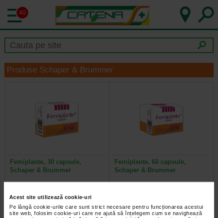
40
Produse Schaper & Brummer
Femiplante, 30 capsule,
Femiplante, 60 capsule,
Schaper & Brummer
Schaper & Brummer
Medicament traditional din plante
Medicament traditional din plante
Acest site utilizează cookie-uri
folosit pentru tratamentul
folosit pentru tratamentul
simptomelor ce apar in zilele…
simptomelor ce apar in zilele…
Pe lângă cookie-urile care sunt strict necesare pentru funcționarea acestui
site web, folosim cookie-uri care ne ajută să înțelegem cum se navighează