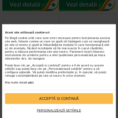
Acest site utilizează cookie-uri
Pe lângă cookie-urile care sunt strict necesare pentru funcționarea acestui
site web, folosim cookie-uri care ne ajută să înțelegem cum se navighează
pe site-ul nostru și ajută la îmbunătățirea modului în care funcționează site-
ul, de exemplu, făcând rezultatele să fie mai exacte în cazul căutărilor,
pentru a măsura performanța site-ului nostru. Partenerii noștri folosesc
instrumente de urmărire pentru a oferi publicitate personalizată pe baza
Neupro 6mg/24h x 28plasturi
Neupro 2mg/24h x 28 plasturi
obiceiurilor dvs. de navigare.
trasderm.
transdermici
Puteți face clic pe „Acceptă si continuă” pentru a fi de acord cu aceste
utilizări sau puteți face clic pe „Personalizează setările” pentru a vă
configura opțiunile. Vă puteți modifica preferințele și, în special, vă puteți
retrage consimțământul pe site-ul nostru în orice moment.
Mai multe detalii
aici
.
ACCEPTĂ SI CONTINUĂ
PERSONALIZEAZĂ SETĂRILE
infoline@catena.ro
CallCenter