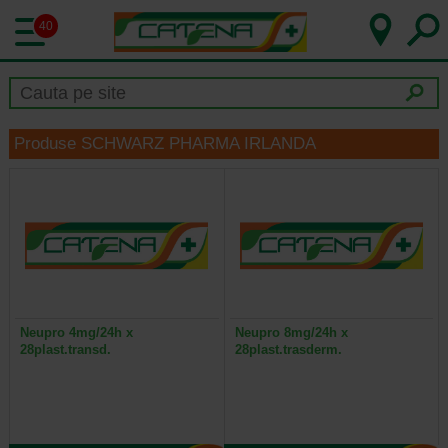
40
Produse SCHWARZ PHARMA IRLANDA
Neupro 4mg/24h x
Neupro 8mg/24h x
28plast.transd.
28plast.trasderm.