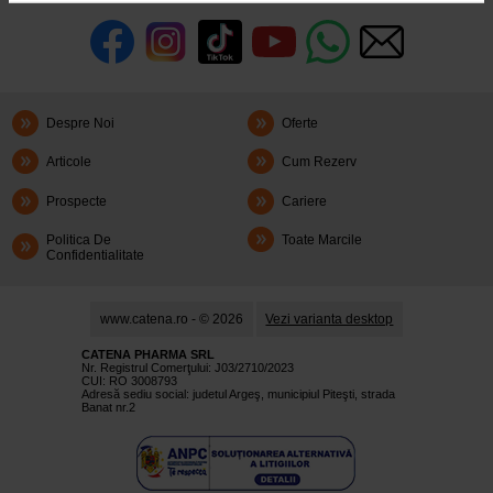
Despre Noi
Oferte
Articole
Cum Rezerv
Prospecte
Cariere
Politica De
Toate Marcile
Confidentialitate
www.catena.ro - © 2026
Vezi varianta desktop
CATENA PHARMA SRL
Nr. Registrul Comerţului: J03/2710/2023
CUI: RO 3008793
Adresă sediu social: judetul Argeş, municipiul Piteşti, strada
Banat nr.2