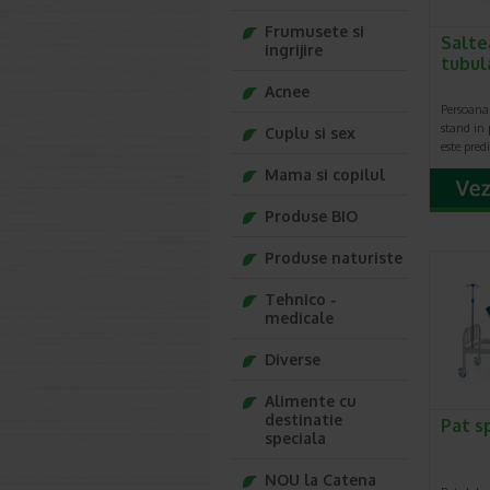
Frumusete si
Salte
ingrijire
tubul
Acnee
Persoana
stand in 
Cuplu si sex
este pred
Mama si copilul
Produse BIO
Produse naturiste
Tehnico -
medicale
Diverse
Alimente cu
destinatie
Pat s
speciala
NOU la Catena