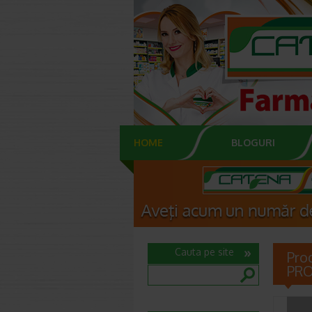
HOME
BLOGURI
Cauta pe site
Pro
PR