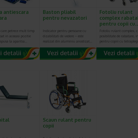
a antiescara
Baston pliabil
Fotoliu rulant
ara
pentru nevazatori
complex rabata
pentru copii cu
 care petrece mult timp
Indicator pentru persoane cu
Fotoliu rulant complex, 
pat in aceeasi pozitie
dizabilitati de vedere – este
posibilitate de rabatare, i
ispusa la aparitia…
realizat din aluminiu anodizat…
pentru copiii cu tetrapleg
pital
Scaun rulant pentru
copii