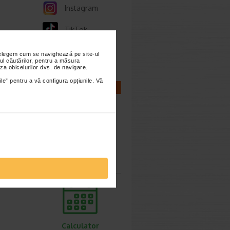
Instagram
TikTok
Whatsapp
nțelegem cum se navighează pe site-ul
ul căutărilor, pentru a măsura
za obiceiurilor dvs. de navigare.
ile” pentru a vă configura opțiunile. Vă
CALCULATOARE
Calculator
sarcina
Calculator