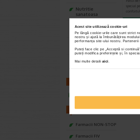
Patul de s
special p
Nutritie
confortul
sanatoasa
Ce Oftapic ti se
Acest site utilizează cookie-uri
potriveste
Pe lângă cookie-urile care sunt strict 
nostru și ajută la îmbunătățirea modului
performanța site-ului nostru. Partenerii
Adora – Adorabili
din prima clipa
Puteți face clic pe „Acceptă si continuă”
puteți modifica preferințele și, în spec
Seturi cadou
Mai multe detalii
aici
.
Baylis&Harding
CONTACT
infoline@catena.ro
FARMACII
Farmacii NON-STOP
Farmacii FIV