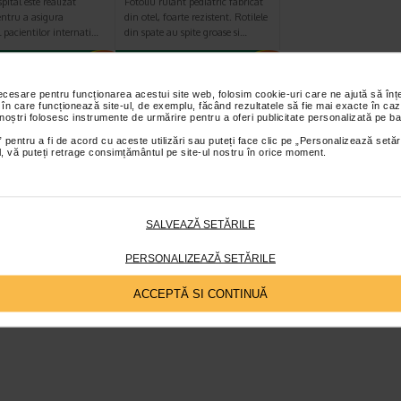
pital este realizat
Fotoliu rulant pediatric fabricat
entru a asigura
din otel, foarte rezistent. Rotilele
 pacientilor internati…
din spate au spite groase si…
necesare pentru funcționarea acestui site web, folosim cookie-uri care ne ajută să î
 în care funcționează site-ul, de exemplu, făcând rezultatele să fie mai exacte în caz
 noștri folosesc instrumente de urmărire pentru a oferi publicitate personalizată pe ba
 pentru a fi de acord cu aceste utilizări sau puteți face clic pe „Personalizează setăr
ial, vă puteți retrage consimțământul pe site-ul nostru în orice moment.
SALVEAZĂ SETĂRILE
PERSONALIZEAZĂ SETĂRILE
ACCEPTĂ SI CONTINUĂ