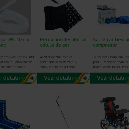
ator WC 10 cm
Perna antidecubit cu
Saltea antiesca
pac
celule de aer
compresor
 pentru vasul de WC util
Acest dispozitiv medical
Saltea antiescara tubular
lor care au probleme de
contribuie la cresterea fluxului
pentru persoanele care pe
, mobilitate, care au…
sangvin si in acelasi timp…
multa vreme in pat. Per