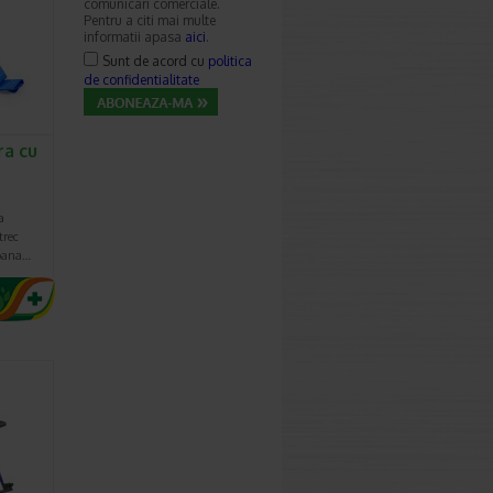
comunicari comerciale.
Pentru a citi mai multe
informatii apasa
aici
.
Sunt de acord cu
politica
de confidentialitate
ra cu
a
trec
soana…