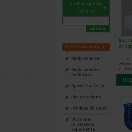
Cauta un produs
in Catena
Inalt
cu ca
DESCOPERA PRODUSE
Medicamente
Inaltator
persoane
echilibru
Medicamente
fertilitate
Special la Catena
Idei de cadouri
Produse de slabit
Vitamine,
minerale si
suplimente