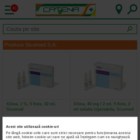
40
Produse Sicomed S.A.
Xilina, 1 %, 5 fiole, 10 ml,
Xilina, 40 mg / 2 ml, 5 fiole, 2
Sicomed
ml solutie injectabila, Sicomed
Compozitie O fiola (10 ml) solutie
Compozitie O fiola (2 ml) solutie
Acest site utilizează cookie-uri
injectabila contine clorhidrat de
injectabila contine clorhidrat de
lidocaina 100 mg si…
lidocaina 80 mg si…
Pe lângă cookie-urile care sunt strict necesare pentru funcționarea acestui
site web, folosim cookie-uri care ne ajută să înțelegem cum se navighează