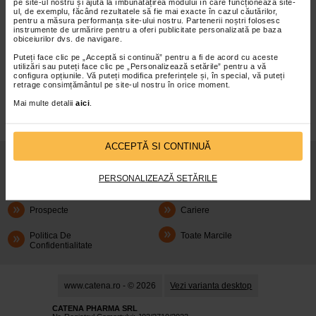
pe site-ul nostru și ajută la îmbunătățirea modului în care funcționează site-
ul, de exemplu, făcând rezultatele să fie mai exacte în cazul căutărilor,
pentru a măsura performanța site-ului nostru. Partenerii noștri folosesc
instrumente de urmărire pentru a oferi publicitate personalizată pe baza
obiceiurilor dvs. de navigare.
Puteți face clic pe „Acceptă si continuă” pentru a fi de acord cu aceste
infoline@catena.ro
CallCenter
utilizări sau puteți face clic pe „Personalizează setările” pentru a vă
configura opțiunile. Vă puteți modifica preferințele și, în special, vă puteți
retrage consimțământul pe site-ul nostru în orice moment.
Mai multe detalii
aici
.
ACCEPTĂ SI CONTINUĂ
Despre Noi
Oferte
PERSONALIZEAZĂ SETĂRILE
Articole
Cum Rezerv
Prospecte
Cariere
Politica De
Toate Marcile
Confidentialitate
www.catena.ro - © 2026
Vezi varianta desktop
CATENA PHARMA SRL