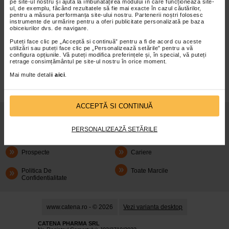
pe site-ul nostru și ajută la îmbunătățirea modului în care funcționează site-
ul, de exemplu, făcând rezultatele să fie mai exacte în cazul căutărilor,
pentru a măsura performanța site-ului nostru. Partenerii noștri folosesc
instrumente de urmărire pentru a oferi publicitate personalizată pe baza
obiceiurilor dvs. de navigare.
Puteți face clic pe „Acceptă si continuă” pentru a fi de acord cu aceste
infoline@catena.ro
CallCenter
utilizări sau puteți face clic pe „Personalizează setările” pentru a vă
configura opțiunile. Vă puteți modifica preferințele și, în special, vă puteți
retrage consimțământul pe site-ul nostru în orice moment.
Mai multe detalii
aici
.
ACCEPTĂ SI CONTINUĂ
Despre Noi
Oferte
PERSONALIZEAZĂ SETĂRILE
Articole
Cum Rezerv
Prospecte
Cariere
Politica De
Toate Marcile
Confidentialitate
www.catena.ro - © 2026
Vezi varianta desktop
CATENA PHARMA SRL