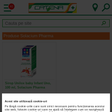
40
Produse Solacium Pharma
Sirop Unilox baby Infant Uno,
100 ml, Solacium Pharma
Infant Uno UNILOX baby are la
Acest site utilizează cookie-uri
baza substante naturale (extract de
aloe vera, lemn dulce, nalba de…
Pe lângă cookie-urile care sunt strict necesare pentru funcționarea acestui
site web, folosim cookie-uri care ne ajută să înțelegem cum se navighează