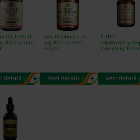
in D3, 1000 UI
Zinc Picolinate 22
5-HTP
g, 100 capsule,
mg, 100 tablete,
(Hydroxytrypt
r
Solgar
Complex), 100