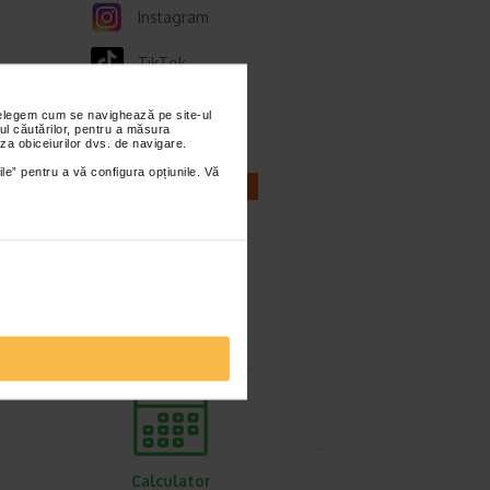
Instagram
TikTok
Whatsapp
nțelegem cum se navighează pe site-ul
ul căutărilor, pentru a măsura
za obiceiurilor dvs. de navigare.
ile” pentru a vă configura opțiunile. Vă
CALCULATOARE
Calculator
sarcina
Calculator