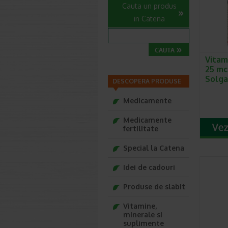
Cauta un produs
in Catena
Vitam
25 mc
Solga
DESCOPERA PRODUSE
Medicamente
Medicamente
fertilitate
Special la Catena
Idei de cadouri
Produse de slabit
Vitamine,
minerale si
suplimente