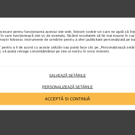
necesare pentru funcționarea acestui site web, folosim cookie-uri care ne ajută să î
 în care funcționează site-ul, de exemplu, făcând rezultatele să fie mai exacte în caz
 noștri folosesc instrumente de urmărire pentru a oferi publicitate personalizată pe ba
 pentru a fi de acord cu aceste utilizări sau puteți face clic pe „Personalizează setăr
ial, vă puteți retrage consimțământul pe site-ul nostru în orice moment.
SALVEAZĂ SETĂRILE
PERSONALIZEAZĂ SETĂRILE
ACCEPTĂ SI CONTINUĂ