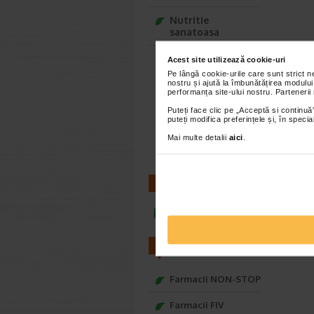
Nutritie
sanatoasa
Ce Oftapic ti se
Acest site utilizează cookie-uri
potriveste
Pe lângă cookie-urile care sunt strict 
nostru și ajută la îmbunătățirea modului
performanța site-ului nostru. Partenerii
Adora – Adorabili
din prima clipa
Puteți face clic pe „Acceptă si continuă”
puteți modifica preferințele și, în spec
Seturi cadou
Mai multe detalii
aici
.
Baylis&Harding
CONTACT
infoline@catena.ro
FARMACII
Farmacii NON-STOP
Farmacii FIV