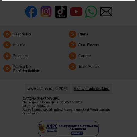
Despre Noi
Oferte
Articole
Cum Rezerv
Prospecte
Cariere
Politica De
Toate Marcile
Confidentialitate
www.catena.ro - © 2026
Vezi varianta desktop
CATENA PHARMA SRL
Nr. Registrul Comerţului: J03/2710/2023
CUI: RO 3008793
Adresă sediu social: judetul Argeş, municipiul Piteşti, strada
Banat nr.2