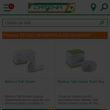
40
Produse STUDIO MODERNA D.OO-SLOVENIA
Wellneo Salt Inhaler
Wellneo Salt Inhaler Refill Bag
Wellneo Salt Inhaler asigura
Punga de umplere pentru
organismului tau un aport de sare
dispozitivul clinic Wellneo Salt
binevenit pentru sanatatea si…
Inhaler contine cristale de sare…