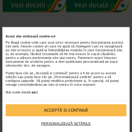
Acest site utilizează cookie-uri
Pe lângă cookie-urile care sunt strict necesare pentru funcționarea acestui
site web, folosim cookie-uri care ne ajută să înțelegem cum se navighează
pe site-ul nostru și ajută la îmbunătățirea modului în care funcționează site-
ul, de exemplu, făcând rezultatele să fie mai exacte în cazul căutărilor,
pentru a măsura performanța site-ului nostru. Partenerii noștri folosesc
instrumente de urmărire pentru a oferi publicitate personalizată pe baza
Wellneo Salt Inhaler 2in1
obiceiurilor dvs. de navigare.
Puteți face clic pe „Acceptă si continuă” pentru a fi de acord cu aceste
utilizări sau puteți face clic pe „Personalizează setările” pentru a vă
configura opțiunile. Vă puteți modifica preferințele și, în special, vă puteți
Terapia cu aerosoli salini joaca un
retrage consimțământul pe site-ul nostru în orice moment.
rol important in ameliorarea
problemelor de sanatate si este…
Mai multe detalii
aici
.
ACCEPTĂ SI CONTINUĂ
PERSONALIZEAZĂ SETĂRILE
infoline@catena.ro
CallCenter