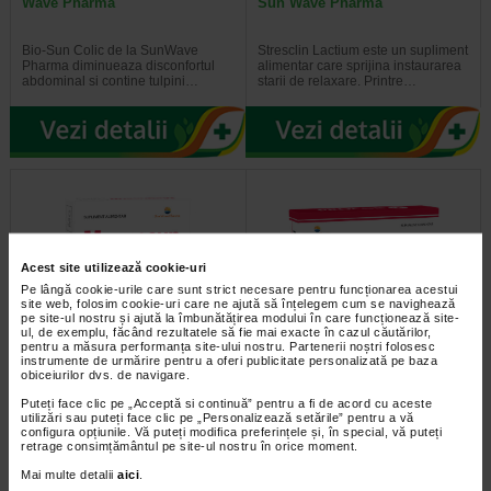
Wave Pharma
Sun Wave Pharma
Bio-Sun Colic de la SunWave
Stresclin Lactium este un supliment
Pharma diminueaza disconfortul
alimentar care sprijina instaurarea
abdominal si contine tulpini…
starii de relaxare. Printre…
Acest site utilizează cookie-uri
Pe lângă cookie-urile care sunt strict necesare pentru funcționarea acestui
site web, folosim cookie-uri care ne ajută să înțelegem cum se navighează
pe site-ul nostru și ajută la îmbunătățirea modului în care funcționează site-
ul, de exemplu, făcând rezultatele să fie mai exacte în cazul căutărilor,
pentru a măsura performanța site-ului nostru. Partenerii noștri folosesc
Magnosun, 30 tablete, Sun
Procor T, 30 capsule, Sun
instrumente de urmărire pentru a oferi publicitate personalizată pe baza
Wave Pharma
Wave Pharma
obiceiurilor dvs. de navigare.
Puteți face clic pe „Acceptă si continuă” pentru a fi de acord cu aceste
Magnosun® este un supliment
Conceput pentru a sustine eficient
utilizări sau puteți face clic pe „Personalizează setările” pentru a vă
alimentar care asigura
functia tiroidiana. Ingrediente si
configura opțiunile. Vă puteți modifica preferințele și, în special, vă puteți
suplimentarea cu magneziu, in…
proprietati Mio-inozitol; Capsula…
retrage consimțământul pe site-ul nostru în orice moment.
Mai multe detalii
aici
.