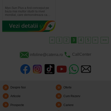
Myo-Sun Plus a fost conceput pe
baza mai multor studii la nivel
mondial, care demonstreaza ca…
<
1
2
3
4
5
>
>>
infoline@catena.ro
CallCenter
Despre Noi
Oferte
Articole
Cum Rezerv
Prospecte
Cariere