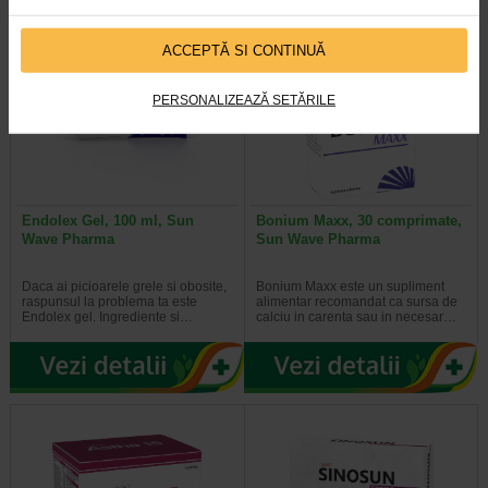
ACCEPTĂ SI CONTINUĂ
PERSONALIZEAZĂ SETĂRILE
Endolex Gel, 100 ml, Sun
Bonium Maxx, 30 comprimate,
Wave Pharma
Sun Wave Pharma
Daca ai picioarele grele si obosite,
Bonium Maxx este un supliment
raspunsul la problema ta este
alimentar recomandat ca sursa de
Endolex gel. Ingrediente si…
calciu in carenta sau in necesar…