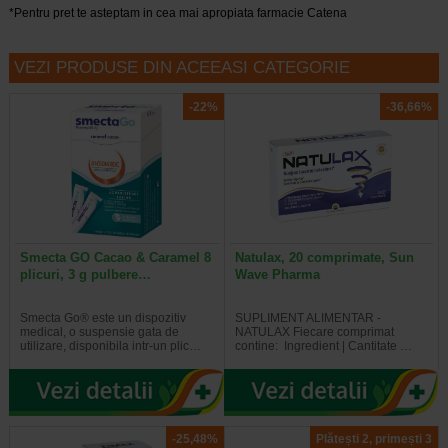
*Pentru pret te asteptam in cea mai apropiata farmacie Catena
VEZI PRODUSE DIN ACEEASI CATEGORIE
-22%
-36,66%
Smecta GO Cacao & Caramel 8
Natulax, 20 comprimate, Sun
plicuri, 3 g pulbere…
Wave Pharma
Smecta Go® este un dispozitiv
SUPLIMENT ALIMENTAR -
medical, o suspensie gata de
NATULAX Fiecare comprimat
utilizare, disponibila intr-un plic…
contine: Ingredient | Cantitate …
-25,48%
Plătești 2, primești 3