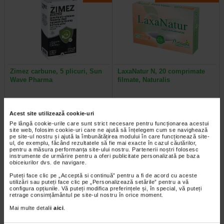
Zimez carbune, 5 plicuri, Sun
LaxaNatur N, 20 comprimate
Wave Pharma
filmate, Naturalis
Supliment alimentar cu carbune
Supliment alimentar sub forma de
activ si inulina, destinat reducerii
comprimate filmate, care contine
Acest site utilizează cookie-uri
acumularii excesive de gaze…
extract din frunze de Senna…
Pe lângă cookie-urile care sunt strict necesare pentru funcționarea acestui
site web, folosim cookie-uri care ne ajută să înțelegem cum se navighează
pe site-ul nostru și ajută la îmbunătățirea modului în care funcționează site-
ul, de exemplu, făcând rezultatele să fie mai exacte în cazul căutărilor,
pentru a măsura performanța site-ului nostru. Partenerii noștri folosesc
instrumente de urmărire pentru a oferi publicitate personalizată pe baza
Plătești 2, primești 3
Plătești 2, primești 3
obiceiurilor dvs. de navigare.
Puteți face clic pe „Acceptă si continuă” pentru a fi de acord cu aceste
utilizări sau puteți face clic pe „Personalizează setările” pentru a vă
configura opțiunile. Vă puteți modifica preferințele și, în special, vă puteți
retrage consimțământul pe site-ul nostru în orice moment.
Mai multe detalii
aici
.