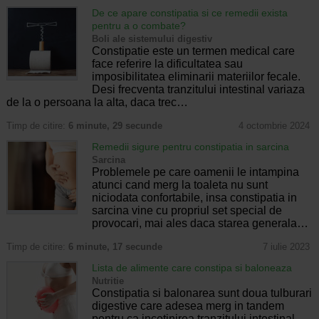
De ce apare constipatia si ce remedii exista
pentru a o combate?
Boli ale sistemului digestiv
Constipatie este un termen medical care
face referire la dificultatea sau
imposibilitatea eliminarii materiilor fecale.
Desi frecventa tranzitului intestinal variaza
de la o persoana la alta, daca trec…
Timp de citire:
6 minute, 29 secunde
4 octombrie 2024
Remedii sigure pentru constipatia in sarcina
Sarcina
Problemele pe care oamenii le intampina
atunci cand merg la toaleta nu sunt
niciodata confortabile, insa constipatia in
sarcina vine cu propriul set special de
provocari, mai ales daca starea generala…
Timp de citire:
6 minute, 17 secunde
7 iulie 2023
Lista de alimente care constipa si baloneaza
Nutritie
Constipatia si balonarea sunt doua tulburari
digestive care adesea merg in tandem
pentru ca incetinirea tranzitului intestinal