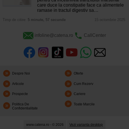
care duce la constipatie face ca alimentele
ramase in tractul digestiv sa…
Timp de citire:
5 minute, 57 secunde
15 octombrie 2025
infoline@catena.ro
CallCenter
Despre Noi
Oferte
Articole
Cum Rezerv
Prospecte
Cariere
Politica De
Toate Marcile
Confidentialitate
www.catena.ro - © 2026
Vezi varianta desktop