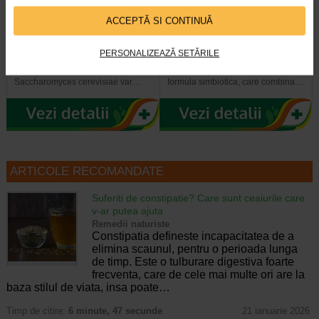
ProbioSuport Forte, 10
ProbioSuport Complex, 15
ACCEPTĂ SI CONTINUĂ
capsule vegetale, Naturalis
capsule, Naturalis
PERSONALIZEAZĂ SETĂRILE
Naturalis ProbioSuport Forte este
Naturalis ProbioSuport COMPLEX
un supliment alimentar formulat cu
este un supliment alimentar cu
Saccharomyces cerevisiae var…
formula simbiotica, care combina…
ARTICOLE RECOMANDATE
Suferiti de constipatie? Care sunt ceaiurile care
v-ar putea ajuta
Remedii naturiste
Constipatia defineste incapacitatea de a
elimina scaunul, pentru o perioada lunga
de timp. Este o tulburare digestiva foarte
frecventa, care de cele mai multe ori are la
baza stilul de viata, insa poate…
Timp de citire:
6 minute, 47 secunde
21 ianuarie 2026