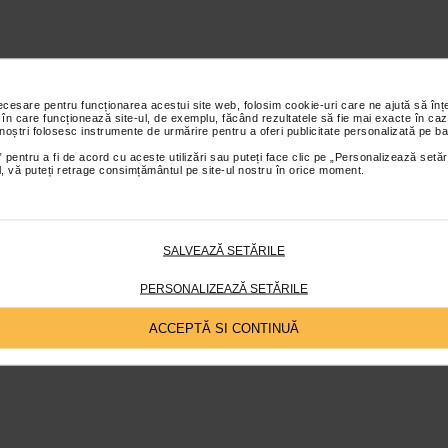
necesare pentru funcționarea acestui site web, folosim cookie-uri care ne ajută să î
 în care funcționează site-ul, de exemplu, făcând rezultatele să fie mai exacte în caz
 noștri folosesc instrumente de urmărire pentru a oferi publicitate personalizată pe ba
 pentru a fi de acord cu aceste utilizări sau puteți face clic pe „Personalizează setăr
ial, vă puteți retrage consimțământul pe site-ul nostru în orice moment.
SALVEAZĂ SETĂRILE
PERSONALIZEAZĂ SETĂRILE
ACCEPTĂ SI CONTINUĂ