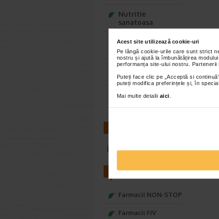
Nutritie
sanatoasa
Ce Oftapic ti se
Acest site utilizează cookie-uri
potriveste
Pe lângă cookie-urile care sunt strict 
nostru și ajută la îmbunătățirea modului
performanța site-ului nostru. Partenerii
Adora – Adorabili
din prima clipa
Puteți face clic pe „Acceptă si continuă”
puteți modifica preferințele și, în spec
Seturi cadou
Mai multe detalii
aici
.
Baylis&Harding
CONTACT
infoline@catena.ro
FARMACII
Farmacii NON-STOP
Farmacii FIV