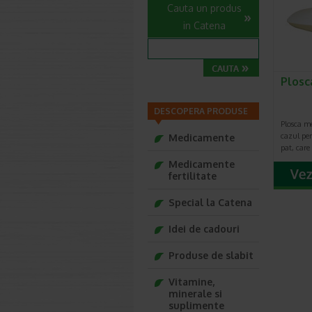
Cauta un produs
in Catena
Plosc
DESCOPERA PRODUSE
Plosca me
cazul per
Medicamente
pat, care
Medicamente
fertilitate
Special la Catena
Idei de cadouri
Produse de slabit
Vitamine,
minerale si
suplimente