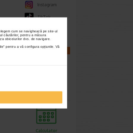
Instagram
TikTok
Whatsapp
nțelegem cum se navighează pe site-ul
ul căutărilor, pentru a măsura
za obiceiurilor dvs. de navigare.
ile” pentru a vă configura opțiunile. Vă
CALCULATOARE
Calculator
sarcina
Calculator