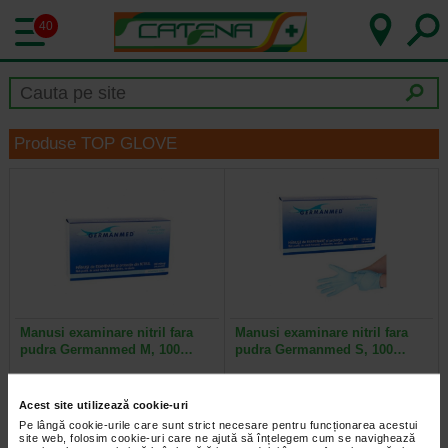
40
Produse TOP GLOVE
Manusi examinare nitril fara
Manusi examinare nitril fara
pudra Germanmed M, 100…
pudra Germanmed S, 100…
Manusi de examinare nesterile
Manusi examinare nitril fara pudra
Acest site utilizează cookie-uri
nepudrate. Asigura protectie si
Germanmed S, manusi de
dexteritate in folosire…
examinare nesterile nepudrate…
Pe lângă cookie-urile care sunt strict necesare pentru funcționarea acestui
site web, folosim cookie-uri care ne ajută să înțelegem cum se navighează