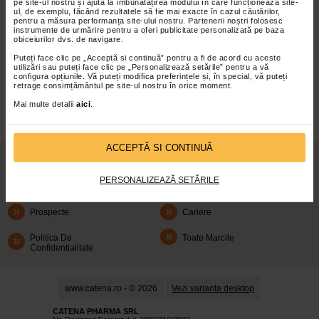
pe site-ul nostru și ajută la îmbunătățirea modului în care funcționează site-
ul, de exemplu, făcând rezultatele să fie mai exacte în cazul căutărilor,
pentru a măsura performanța site-ului nostru. Partenerii noștri folosesc
instrumente de urmărire pentru a oferi publicitate personalizată pe baza
obiceiurilor dvs. de navigare.
Puteți face clic pe „Acceptă si continuă” pentru a fi de acord cu aceste
infoline@catena.ro
CallCenter
utilizări sau puteți face clic pe „Personalizează setările” pentru a vă
configura opțiunile. Vă puteți modifica preferințele și, în special, vă puteți
retrage consimțământul pe site-ul nostru în orice moment.
Mai multe detalii
aici
.
ACCEPTĂ SI CONTINUĂ
Despre Noi
Oferte
PERSONALIZEAZĂ SETĂRILE
Articole
Cum Rezerv
Prospecte
Cariere
Politica De
Toate Marcile
Confidentialitate
www.catena.ro - © 2026
Vezi varianta desktop
CATENA PHARMA SRL