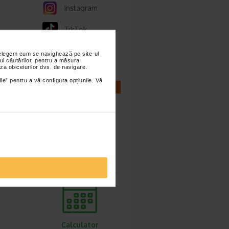
Instagram
TikTok
Whatsapp
nțelegem cum se navighează pe site-ul
ul căutărilor, pentru a măsura
za obiceiurilor dvs. de navigare.
ile” pentru a vă configura opțiunile. Vă
CALCULATOARE
Calculator
sarcina
Calculator