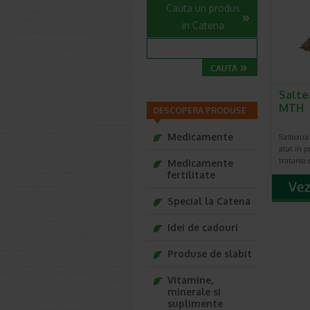
Cauta un produs
in Catena
Salte
MTH
DESCOPERA PRODUSE
Medicamente
Salteaua 
atat in ​​
tratarea 
Medicamente
fertilitate
Special la Catena
Idei de cadouri
Produse de slabit
Vitamine,
minerale si
suplimente