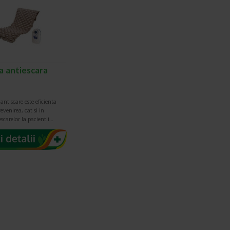
a antiescara
antiscare este eficienta
prevenirea, cat si in
escarelor la pacientii…