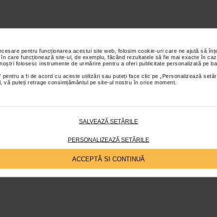
necesare pentru funcționarea acestui site web, folosim cookie-uri care ne ajută să î
 în care funcționează site-ul, de exemplu, făcând rezultatele să fie mai exacte în caz
 noștri folosesc instrumente de urmărire pentru a oferi publicitate personalizată pe ba
 pentru a fi de acord cu aceste utilizări sau puteți face clic pe „Personalizează setăr
ial, vă puteți retrage consimțământul pe site-ul nostru în orice moment.
SALVEAZĂ SETĂRILE
PERSONALIZEAZĂ SETĂRILE
ACCEPTĂ SI CONTINUĂ