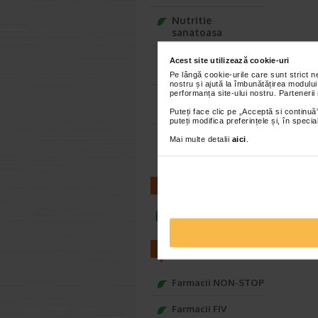
Nutritie
sanatoasa
Ce Oftapic ti se
Acest site utilizează cookie-uri
potriveste
Pe lângă cookie-urile care sunt strict 
nostru și ajută la îmbunătățirea modului
performanța site-ului nostru. Partenerii
Adora – Adorabili
din prima clipa
Puteți face clic pe „Acceptă si continuă”
puteți modifica preferințele și, în spec
Seturi cadou
Mai multe detalii
aici
.
Baylis&Harding
CONTACT
infoline@catena.ro
FARMACII
Farmacii NON-STOP
Farmacii FIV