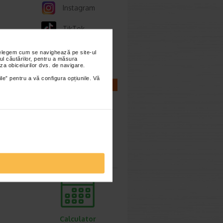
Instagram
TikTok
Whatsapp
nțelegem cum se navighează pe site-ul
ul căutărilor, pentru a măsura
za obiceiurilor dvs. de navigare.
ile” pentru a vă configura opțiunile. Vă
CALCULATOARE
Calculator
sarcina
Calculator