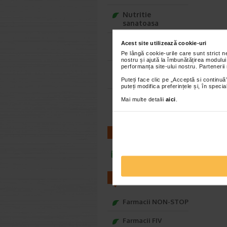
Nutritie
sanatoasa
Ce Oftapic ti se
Acest site utilizează cookie-uri
potriveste
Pe lângă cookie-urile care sunt strict 
nostru și ajută la îmbunătățirea modului
performanța site-ului nostru. Partenerii
Adora – Adorabili
din prima clipa
Puteți face clic pe „Acceptă si continuă”
puteți modifica preferințele și, în spec
Seturi cadou
Mai multe detalii
aici
.
Baylis&Harding
CONTACT
infoline@catena.ro
FARMACII
Farmacii NON-STOP
Farmacii FIV