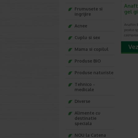
Anaft
Frumusete si
gel g
ingrijire
Anaftin B
Acnee
produs s
calmarea,
Cuplu si sex
Mama si copilul
Produse BIO
Produse naturiste
Tehnico -
medicale
Diverse
Alimente cu
destinatie
speciala
NOU la Catena