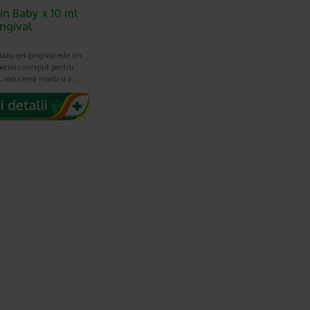
in Baby x 10 ml
ingival
aby gel gingival este un
pecial conceput pentru
 reducerea rosetii si a…