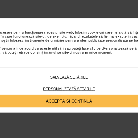
necesare pentru funcționarea acestui site web, folosim cookie-uri care ne ajută să î
 în care funcționează site-ul, de exemplu, făcând rezultatele să fie mai exacte în caz
 noștri folosesc instrumente de urmărire pentru a oferi publicitate personalizată pe ba
 pentru a fi de acord cu aceste utilizări sau puteți face clic pe „Personalizează setăr
ial, vă puteți retrage consimțământul pe site-ul nostru în orice moment.
SALVEAZĂ SETĂRILE
PERSONALIZEAZĂ SETĂRILE
ACCEPTĂ SI CONTINUĂ