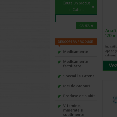
Cauta un produs
in Catena
Anaft
120 m
DESCOPERA PRODUSE
Indicatii
Apa de gu
Medicamente
calmant 
Medicamente
fertilitate
Special la Catena
Idei de cadouri
Produse de slabit
Vitamine,
minerale si
suplimente