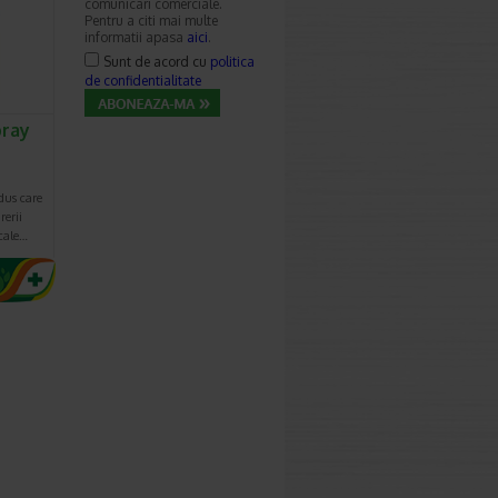
comunicari comerciale.
Pentru a citi mai multe
informatii apasa
aici
.
Sunt de acord cu
politica
de confidentialitate
pray
dus care
rerii
cale…