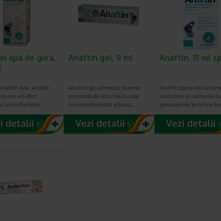
in apa de gura,
Anaftin gel, 8 ml
Anaftin, 15 ml s
l
 Anaftin Apa: Anaftin
Anaftin gel calmeaza durerile
Anaftin spray este un pro
ra are un efect
provocate de leziunile bucale
contribuie la calmarea du
si antiinflamator…
minore (stomatita aftoasa…
provocate de leziunile bu