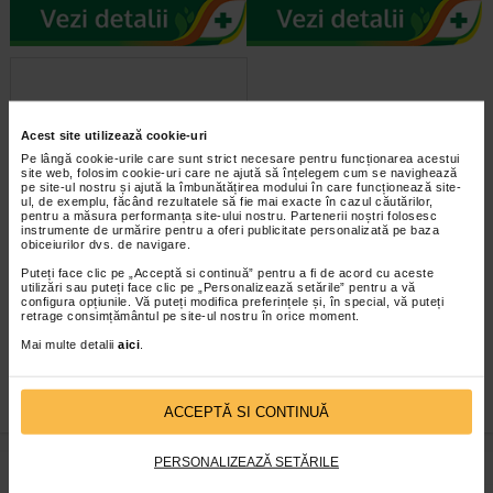
Acest site utilizează cookie-uri
Pe lângă cookie-urile care sunt strict necesare pentru funcționarea acestui
site web, folosim cookie-uri care ne ajută să înțelegem cum se navighează
pe site-ul nostru și ajută la îmbunătățirea modului în care funcționează site-
ul, de exemplu, făcând rezultatele să fie mai exacte în cazul căutărilor,
pentru a măsura performanța site-ului nostru. Partenerii noștri folosesc
instrumente de urmărire pentru a oferi publicitate personalizată pe baza
Apidermin, Crema de fata cu
obiceiurilor dvs. de navigare.
laptisor de marca si vitamina…
Puteți face clic pe „Acceptă si continuă” pentru a fi de acord cu aceste
utilizări sau puteți face clic pe „Personalizează setările” pentru a vă
configura opțiunile. Vă puteți modifica preferințele și, în special, vă puteți
Crema de fata Apidermin contine
retrage consimțământul pe site-ul nostru în orice moment.
din abundenta laptisor de matca,
un ingredient esential pentru…
Mai multe detalii
aici
.
ACCEPTĂ SI CONTINUĂ
PERSONALIZEAZĂ SETĂRILE
infoline@catena.ro
CallCenter