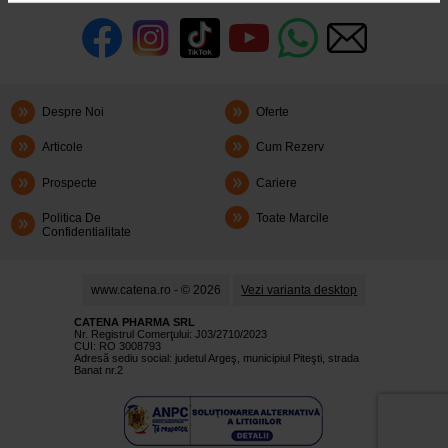
Despre Noi
Oferte
Articole
Cum Rezerv
Prospecte
Cariere
Politica De
Toate Marcile
Confidentialitate
www.catena.ro - © 2026
Vezi varianta desktop
CATENA PHARMA SRL
Nr. Registrul Comerţului: J03/2710/2023
CUI: RO 3008793
Adresă sediu social: judetul Argeş, municipiul Piteşti, strada
Banat nr.2