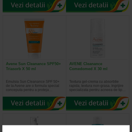
Avene Sun Cleanance SPF50+
AVENE Cleanance
Triasorb X 50 ml
Comedomed X 30 ml
Emulsia Sun Cleanance SPF 50+
Textura gel-crema cu absorbtie
de la Avene are o formula special
rapida, textura non-grasa. Ingrijire
conceputa pentru a proteja…
specializata pentru acneea de tip…