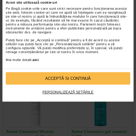
Acest site utilizează cookie-uri
Pe lângă cookie-urile care sunt strict necesare pentru funcționarea acestui
site web, folosim cookie-uri care ne ajută să înțelegem cum se navighează
pe site-ul nostru și ajută la îmbunătățirea modului în care funcționează site-
ul, de exemplu, făcând rezultatele să fie mai exacte în cazul căutărilor,
pentru a măsura performanța site-ului nostru. Partenerii noștri folosesc
instrumente de urmărire pentru a oferi publicitate personalizată pe baza
Avene Cleanance Women
AVENE Cleanance gel de
obiceiurilor dvs. de navigare.
crema de noapte X 30 ml
curatare X 100 ml
Puteți face clic pe „Acceptă si continuă” pentru a fi de acord cu aceste
utilizări sau puteți face clic pe „Personalizează setările” pentru a vă
configura opțiunile. Vă puteți modifica preferințele și, în special, vă puteți
Crema de noapte cu efect de
AVENE Cleanance gel de curatare
retrage consimțământul pe site-ul nostru în orice moment.
netezire Avene Cleanance
curata bland fara a agresa sau
WOMEN contribuie la reducerea…
exfolia tenul. Beneficii AVENE…
Mai multe detalii
aici
.
ACCEPTĂ SI CONTINUĂ
PERSONALIZEAZĂ SETĂRILE
Avene Cleanance Women
Avene Cleanance gel curatare