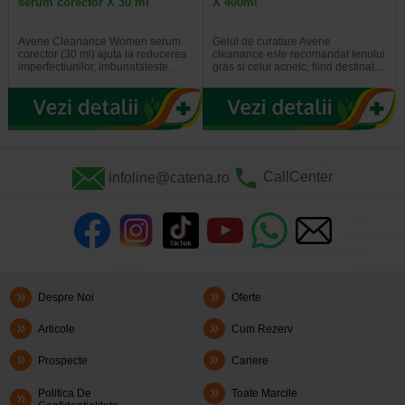
serum corector X 30 ml
X 400ml
Avene Cleanance Women serum
Gelul de curatare Avene
corector (30 ml) ajuta la reducerea
cleanance este recomandat tenului
imperfectiunilor, imbunatateste…
gras si celui acneic, fiind destinat…
infoline@catena.ro
CallCenter
Despre Noi
Oferte
Articole
Cum Rezerv
Prospecte
Cariere
Politica De
Toate Marcile