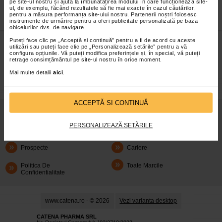
pe site-ul nostru și ajută la îmbunătățirea modului în care funcționează site-
ul, de exemplu, făcând rezultatele să fie mai exacte în cazul căutărilor,
pentru a măsura performanța site-ului nostru. Partenerii noștri folosesc
instrumente de urmărire pentru a oferi publicitate personalizată pe baza
obiceiurilor dvs. de navigare.
Puteți face clic pe „Acceptă si continuă” pentru a fi de acord cu aceste
infoline@catena.ro
CallCenter
utilizări sau puteți face clic pe „Personalizează setările” pentru a vă
configura opțiunile. Vă puteți modifica preferințele și, în special, vă puteți
retrage consimțământul pe site-ul nostru în orice moment.
Mai multe detalii
aici
.
ACCEPTĂ SI CONTINUĂ
Despre Noi
Oferte
PERSONALIZEAZĂ SETĂRILE
Articole
Cum Rezerv
Prospecte
Cariere
Politica De
Toate Marcile
Confidentialitate
www.catena.ro - © 2026
Vezi varianta desktop
CATENA PHARMA SRL