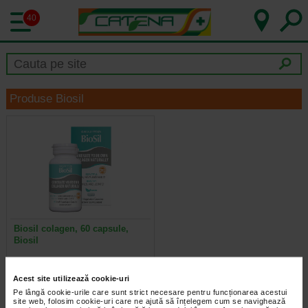
40
Produse Biosil
Biosil colagen, 60 capsule,
Biosil
Acidul ortosilicic stabilizat pe
Acest site utilizează cookie-uri
colina, ch-OSA, joaca un rol crucial
in eliberarea de siliciu catre…
Pe lângă cookie-urile care sunt strict necesare pentru funcționarea acestui
site web, folosim cookie-uri care ne ajută să înțelegem cum se navighează