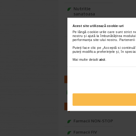
Nutritie
sanatoasa
Ce Oftapic ti se
Acest site utilizează cookie-uri
potriveste
Pe lângă cookie-urile care sunt strict 
nostru și ajută la îmbunătățirea modului
performanța site-ului nostru. Partenerii
Adora – Adorabili
din prima clipa
Puteți face clic pe „Acceptă si continuă”
puteți modifica preferințele și, în spec
Seturi cadou
Mai multe detalii
aici
.
Baylis&Harding
CONTACT
infoline@catena.ro
FARMACII
Farmacii NON-STOP
Farmacii FIV