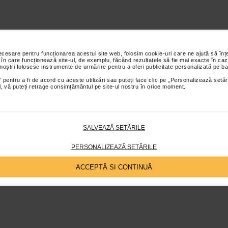
necesare pentru funcționarea acestui site web, folosim cookie-uri care ne ajută să î
 în care funcționează site-ul, de exemplu, făcând rezultatele să fie mai exacte în caz
 noștri folosesc instrumente de urmărire pentru a oferi publicitate personalizată pe ba
 pentru a fi de acord cu aceste utilizări sau puteți face clic pe „Personalizează setăr
ial, vă puteți retrage consimțământul pe site-ul nostru în orice moment.
SALVEAZĂ SETĂRILE
PERSONALIZEAZĂ SETĂRILE
ACCEPTĂ SI CONTINUĂ