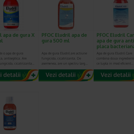
il apa de gura X
PFOC Eludril apa de
PFOC Eludril Ca
ml
gura 500 ml
apa de gura anti
placa bacteria
ste o apa de gura
Apa de gura Eludril are actiune
Apa de gura Eludril Care
a, antiseptica. Are
fungicida, cicatrizanta. De
combina doua ingrediente
ungicida, cicatrizanta…
asemenea, are un spectru larg…
ce lupta in mod eficient…