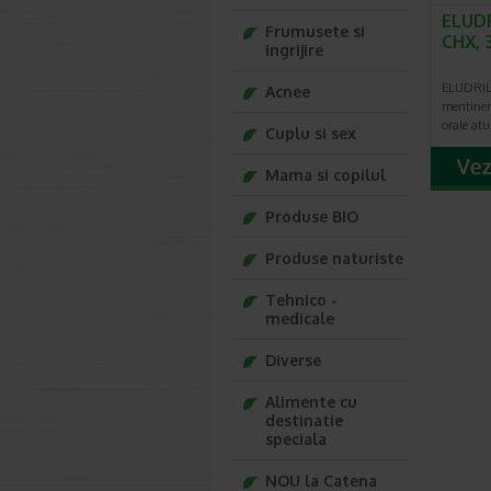
ELUD
Frumusete si
CHX, 
ingrijire
ELUDRIL 
Acnee
mentiner
orale atu
Cuplu si sex
Mama si copilul
Produse BIO
Produse naturiste
Tehnico -
medicale
Diverse
Alimente cu
destinatie
speciala
NOU la Catena