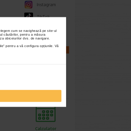
Instagram
TikTok
Whatsapp
nțelegem cum se navighează pe site-ul
ul căutărilor, pentru a măsura
za obiceiurilor dvs. de navigare.
ile” pentru a vă configura opțiunile. Vă
CALCULATOARE
Calculator
sarcina
Calculator