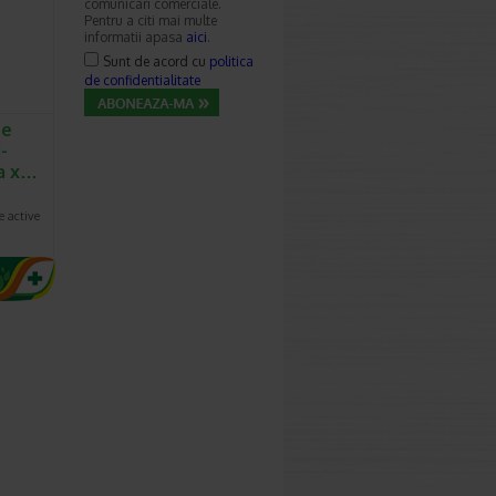
comunicari comerciale.
Pentru a citi mai multe
informatii apasa
aici
.
Sunt de acord cu
politica
de confidentialitate
re
-
na x…
 active