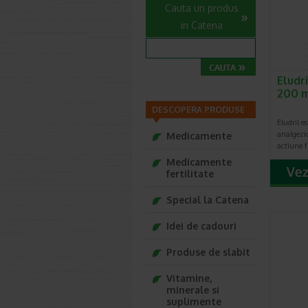
Cauta un produs
in Catena
Eludr
200 
DESCOPERA PRODUSE
Eludril e
analgezic
Medicamente
actiune f
Medicamente
fertilitate
Special la Catena
Idei de cadouri
Produse de slabit
Vitamine,
minerale si
suplimente