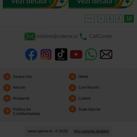
<<
<
8
9
10
infoline@catena.ro
CallCenter
Despre Noi
Oferte
Articole
Cum Rezerv
Prospecte
Cariere
Politica De
Toate Marcile
Confidentialitate
www.catena.ro - © 2026
Vezi varianta desktop