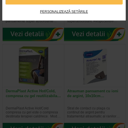
Border 12,5 x 12,5 cm, 10…
8 x 8 cm, 10 bucati
PERSONALIZEAZĂ SETĂRILE
Produsele Resposorb Silicone si
RespoSorb® Silicone este un
Resposorb Silicone Border sunt
pansament multistrat, steril,
pansamente super absorbante…
superabsorbant. RespoSorb®…
DermaPlast Active Hot/Cold,
Atrauman pansament cu ioni
compresa cu gel reutilizabila…
de argint, 10x10cm…
DermaPlast Active Hot/Cold
Strat de contact cu plaga cu
compresa cu gel este o compresa
continut de argint pentru
destinata terapiei cald/rece. Mod…
tratamentul atraumatic al ranilor…