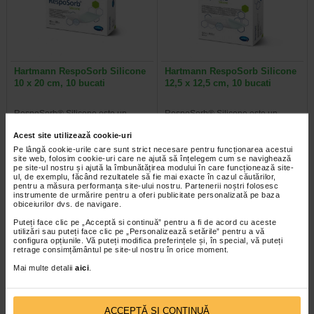
Hartmann RespoSorb Silicone
Hartmann RespoSorb Silicone
10 x 20 cm, 10 bucati
12,5 x 12,5 cm, 10 bucati
RespoSorb® Silicone este un
RespoSorb® Silicone este un
pansament superabsorbant steril
pansament superabsorbant steril
cu mai multe straturi…
cu mai multe straturi…
Acest site utilizează cookie-uri
Pe lângă cookie-urile care sunt strict necesare pentru funcționarea acestui
site web, folosim cookie-uri care ne ajută să înțelegem cum se navighează
pe site-ul nostru și ajută la îmbunătățirea modului în care funcționează site-
ul, de exemplu, făcând rezultatele să fie mai exacte în cazul căutărilor,
pentru a măsura performanța site-ului nostru. Partenerii noștri folosesc
instrumente de urmărire pentru a oferi publicitate personalizată pe baza
obiceiurilor dvs. de navigare.
Puteți face clic pe „Acceptă si continuă” pentru a fi de acord cu aceste
utilizări sau puteți face clic pe „Personalizează setările” pentru a vă
configura opțiunile. Vă puteți modifica preferințele și, în special, vă puteți
retrage consimțământul pe site-ul nostru în orice moment.
Mai multe detalii
aici
.
Hartmann RespoSorb Silicone
Hartmann RespoSorb Silicone
ACCEPTĂ SI CONTINUĂ