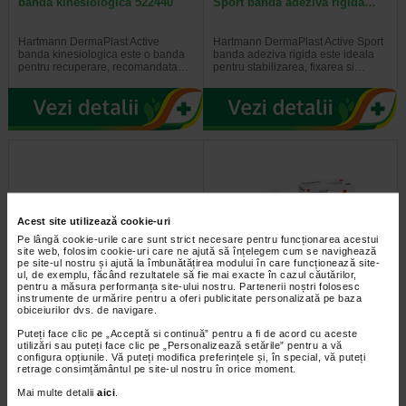
banda kinesiologica 522440
Sport banda adeziva rigida…
Hartmann DermaPlast Active
Hartmann DermaPlast Active Sport
banda kinesiologica este o banda
banda adeziva rigida este ideala
pentru recuperare, recomandata…
pentru stabilizarea, fixarea si…
Acest site utilizează cookie-uri
Pe lângă cookie-urile care sunt strict necesare pentru funcționarea acestui
site web, folosim cookie-uri care ne ajută să înțelegem cum se navighează
pe site-ul nostru și ajută la îmbunătățirea modului în care funcționează site-
ul, de exemplu, făcând rezultatele să fie mai exacte în cazul căutărilor,
pentru a măsura performanța site-ului nostru. Partenerii noștri folosesc
Hartmann DermaPlast Active
HartMann Varolast Plus, fasa
instrumente de urmărire pentru a oferi publicitate personalizată pe baza
Sportfix bandaj pentru fixare…
elastica cu Zinc, 10 cm x10 m
obiceiurilor dvs. de navigare.
Puteți face clic pe „Acceptă si continuă” pentru a fi de acord cu aceste
Hartmann DermaPlast Active
Varolast Plus HartMann Fasa
utilizări sau puteți face clic pe „Personalizează setările” pentru a vă
Sportfix bandaj pentru fixare este o
elastica cu zinc -
configura opțiunile. Vă puteți modifica preferințele și, în special, vă puteți
fasa cu tractiune scurta ideala…
decongestioneaza rapid si…
retrage consimțământul pe site-ul nostru în orice moment.
Mai multe detalii
aici
.