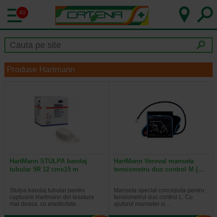
40
Produse Hartmann
HartMann STULPA bandaj
HartMann Veroval manseta
tubular 5R 12 cmx15 m
tensiometru duo control M (…
Stulpa bandaj tubular pentru
Manseta special conceputa pentru
captusire Hartmann din tesatura
tensiometrul duo control L. Cu
mai deasa, cu elasticitate…
ajutorul mansetei si…