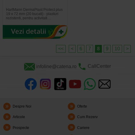
HartMann DermaPlast Protect plus
19 x 72 mm (20 bucati) - plasturi
rezistenti, pentru activitati…
<<
<
6
7
8
9
10
>
infoline@catena.ro
CallCenter
Despre Noi
Oferte
Articole
Cum Rezerv
Prospecte
Cariere