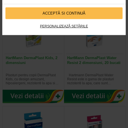
ACCEPTĂ SI CONTINUĂ
PERSONALIZEAZĂ SETĂRILE
HartMann DermaPlast Kids, 2
HartMann DermaPlast Water
dimensiuni
Resist 2 dimensiuni, 20 bucati
Plasturi pentru copii DermaPlast
Hartmann DermaPlast Water
Kids, cu design amuzant,
Resist este o gama de plasturi
hipoalergeni, rezistenti la apa si…
rezistenti la apa, care sunt…