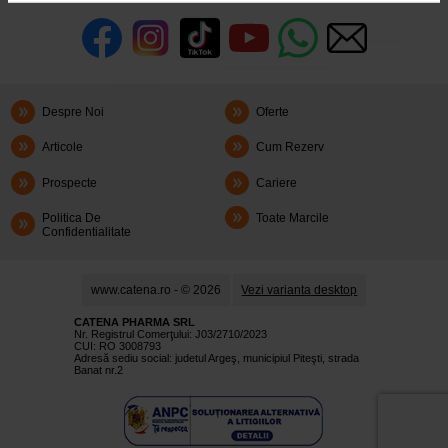
Despre Noi
Oferte
Articole
Cum Rezerv
Prospecte
Cariere
Politica De
Toate Marcile
Confidentialitate
www.catena.ro - © 2026
Vezi varianta desktop
CATENA PHARMA SRL
Nr. Registrul Comerţului: J03/2710/2023
CUI: RO 3008793
Adresă sediu social: judetul Argeş, municipiul Piteşti, strada
Banat nr.2