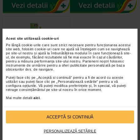
Acest site utilizează cookie-uri
Pe lângă cookie-urile care sunt strict necesare pentru funcționarea acestui
site web, folosim cookie-uri care ne ajută să înțelegem cum se navighează
pe site-ul nostru și ajută la îmbunătățirea modului în care funcționează site-
ul, de exemplu, făcând rezultatele să fie mai exacte în cazul căutărilor,
pentru a măsura performanța site-ului nostru. Partenerii noștri folosesc
instrumente de urmărire pentru a oferi publicitate personalizată pe baza
PLANTUR 39 Tonic Phyto-
obiceiurilor dvs. de navigare.
coffein, 200 ml
Puteți face clic pe „Acceptă si continuă” pentru a fi de acord cu aceste
utilizări sau puteți face clic pe „Personalizează setările” pentru a vă
configura opțiunile. Vă puteți modifica preferințele și, în special, vă puteți
Complexul Phyto-Caffeine
retrage consimțământul pe site-ul nostru în orice moment.
activeaza radacinile firelor de par.
Substantele vitale importante…
Mai multe detalii
aici
.
ACCEPTĂ SI CONTINUĂ
PERSONALIZEAZĂ SETĂRILE
infoline@catena.ro
CallCenter