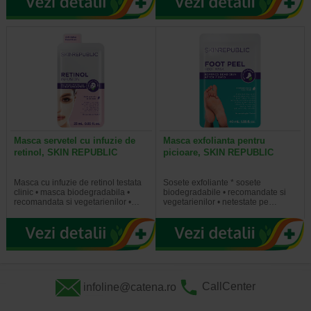
Masca servetel cu infuzie de
Masca exfolianta pentru
retinol, SKIN REPUBLIC
picioare, SKIN REPUBLIC
Masca cu infuzie de retinol testata
Sosete exfoliante * sosete
clinic • masca biodegradabila •
biodegradabile • recomandate si
recomandata si vegetarienilor •…
vegetarienilor • netestate pe…
infoline@catena.ro
CallCenter