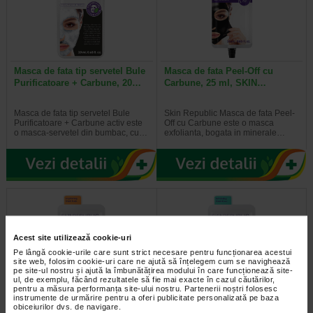
Masca de fata tip servetel Bule
Masca de fata Peel-Off cu
Purificatoare + Carbune, 20…
Carbune, 25 ml, SKIN…
Masca de fata tip servetel Bule
Skin Republic Masca de fata Peel-
Purificatoare + Carbune activ este
Off cu Carbune este o masca
o masca-servetel din bumbac, cu…
exfolianta, bogata in minerale…
Acest site utilizează cookie-uri
Pe lângă cookie-urile care sunt strict necesare pentru funcționarea acestui
site web, folosim cookie-uri care ne ajută să înțelegem cum se navighează
pe site-ul nostru și ajută la îmbunătățirea modului în care funcționează site-
ul, de exemplu, făcând rezultatele să fie mai exacte în cazul căutărilor,
pentru a măsura performanța site-ului nostru. Partenerii noștri folosesc
instrumente de urmărire pentru a oferi publicitate personalizată pe baza
Masca servetel cu 2%
Masca servetel oxigenanta cu
obiceiurilor dvs. de navigare.