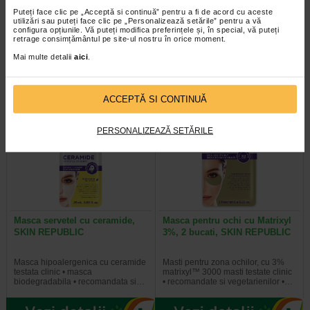
niacinamide, SKIN REPUBLIC
acid glicolic, SKIN REPUBLIC
Puteți face clic pe „Acceptă si continuă” pentru a fi de acord cu aceste
utilizări sau puteți face clic pe „Personalizează setările” pentru a vă
configura opțiunile. Vă puteți modifica preferințele și, în special, vă puteți
Masca cu niacinamida 2% testata
Masca purificatoare cu acid glicolic
retrage consimțământul pe site-ul nostru în orice moment.
clinic • masca biodegradabila •
testata clinic • masca
recomandata si vegetarienilor •…
biodegradabila • recomandata si…
Mai multe detalii
aici
.
ACCEPTĂ SI CONTINUĂ
PERSONALIZEAZĂ SETĂRILE
Masca servetel cu ceramide,
Masca pentru ochi cu Matrixyl
SKIN REPUBLIC
3%, 2 bucati, SKIN REPUBLIC
Masca hipoalergenica cu ceramide
Masti pentru zona ochilor, cu 3%
testata clinic • masca
matrixyl™ 3000 masti testate clinic
biodegradabila • recomandata si…
• recomandate si vegetarienilor •…