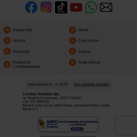
Despre Noi
Oferte
Articole
Cum Rezerv
Prospecte
Cariere
Politica De
Toate Marcile
Confidentialitate
www.catena.ro - © 2026
Vezi varianta desktop
CATENA PHARMA SRL
Nr. Registrul Comerţului: J03/2710/2023
CUI: RO 3008793
Adresă sediu social: judetul Argeş, municipiul Piteşti, strada
Banat nr.2