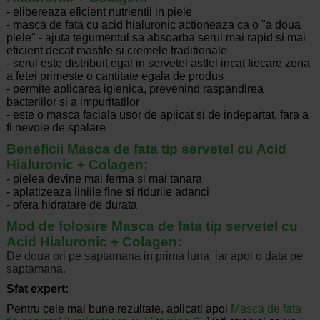
- elibereaza eficient nutrientii in piele
- masca de fata cu acid hialuronic actioneaza ca o "a doua
piele" - ajuta tegumentul sa absoarba serul mai rapid si mai
eficient decat mastile si cremele traditionale
- serul este distribuit egal in servetel astfel incat fiecare zona
a fetei primeste o cantitate egala de produs
- permite aplicarea igienica, prevenind raspandirea
bacteriilor si a impuritatilor
- este o masca faciala usor de aplicat si de indepartat, fara a
fi nevoie de spalare
Beneficii Masca de fata tip servetel cu Acid
Hialuronic + Colagen:
- pielea devine mai ferma si mai tanara
- aplatizeaza liniile fine si ridurile adanci
- ofera hidratare de durata
Mod de folosire Masca de fata tip servetel cu
Acid Hialuronic + Colagen:
De doua ori pe saptamana in prima luna, iar apoi o data pe
saptamana.
Sfat expert:
Pentru cele mai bune rezultate, aplicati apoi
Masca de fata