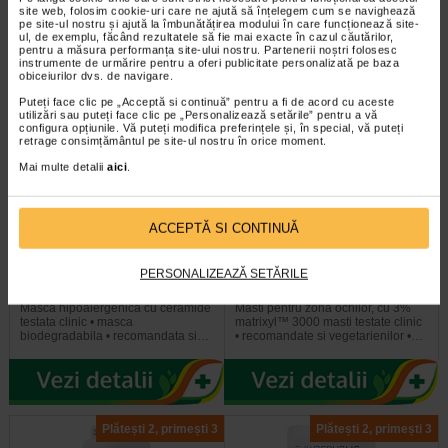
recomandata si vegetarienilor •…
biodegradabila • recomandata si…
site web, folosim cookie-uri care ne ajută să înțelegem cum se navighează
pe site-ul nostru și ajută la îmbunătățirea modului în care funcționează site-
ul, de exemplu, făcând rezultatele să fie mai exacte în cazul căutărilor,
pentru a măsura performanța site-ului nostru. Partenerii noștri folosesc
instrumente de urmărire pentru a oferi publicitate personalizată pe baza
obiceiurilor dvs. de navigare.
Plătești 2, primești 3
Plătești 2, primești 3
Puteți face clic pe „Acceptă si continuă” pentru a fi de acord cu aceste
utilizări sau puteți face clic pe „Personalizează setările” pentru a vă
configura opțiunile. Vă puteți modifica preferințele și, în special, vă puteți
retrage consimțământul pe site-ul nostru în orice moment.
Mai multe detalii
aici
.
ACCEPTĂ SI CONTINUĂ
Masca servetel cu ceramide,
Masca pentru ochi cu Matrixyl
SKIN REPUBLIC
3%, 2 bucati, SKIN REPUBLIC
PERSONALIZEAZĂ SETĂRILE
Masca hipoalergenica cu ceramide
Masti pentru zona ochilor, cu 3%
testata clinic • masca
matrixyl™ 3000 masti testate clinic
biodegradabila • recomandata si…
• recomandate si vegetarienilor •…
Plătești 2, primești 3
Plătești 2, primești 3