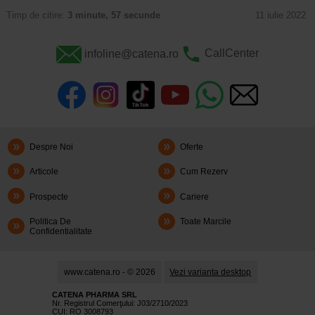
Timp de citire:
3 minute, 57 secunde
11 iulie 2022
infoline@catena.ro
CallCenter
Despre Noi
Oferte
Articole
Cum Rezerv
Prospecte
Cariere
Politica De
Toate Marcile
Confidentialitate
www.catena.ro - © 2026
Vezi varianta desktop
CATENA PHARMA SRL
Nr. Registrul Comerţului: J03/2710/2023
CUI: RO 3008793