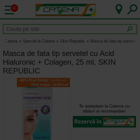
40
Catena
Special la Catena
Skin Republic
Masca de fata tip servetel
Masca de fata tip servetel cu Acid
Hialuronic + Colagen, 25 ml, SKIN
REPUBLIC
-40% Preț întreg:
24.90 Lei
Preț redus: 14.94 Lei
Te asteptam la Catena cu
sfaturi si recomandari