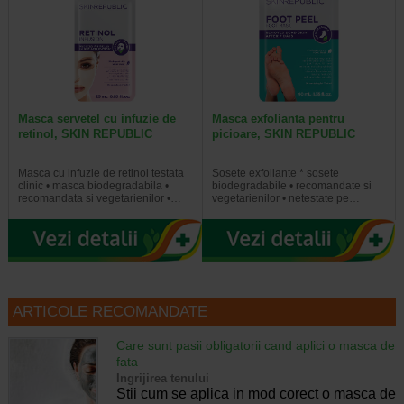
Masca servetel cu infuzie de
Masca exfolianta pentru
retinol, SKIN REPUBLIC
picioare, SKIN REPUBLIC
Masca cu infuzie de retinol testata
Sosete exfoliante * sosete
clinic • masca biodegradabila •
biodegradabile • recomandate si
recomandata si vegetarienilor •…
vegetarienilor • netestate pe…
ARTICOLE RECOMANDATE
Care sunt pasii obligatorii cand aplici o masca de
fata
Ingrijirea tenului
Stii cum se aplica in mod corect o masca de