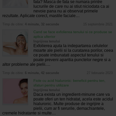
fata? Masca de fata se numara printre
lucrurile de care nu ai stiut niciodata ca ai
nevoie pana nu ai observat primele
rezultate. Aplicate corect, mastile faciale…
Timp de citire:
4 minute, 32 secunde
15 septembrie 2021
Cand se face exfolierea tenului si ce produse se
aplica ulterior
Ingrijirea tenului
Exfolierea ajuta la indepartarea celulelor
moarte ale pielii si la curatarea porilor, ceea
ce poate imbunatati aspectul tenului si
poate preveni aparitia punctelor negre si a
altor probleme ale pielii.…
Timp de citire:
6 minute, 42 secunde
27 februarie 2023
Fiole cu acid hialuronic: beneficii pentru ten,
sfaturi pentru utilizare
Ingrijirea tenului
Daca exista un ingredient-minune care va
poate oferi un ten hidratat, acela este acidul
hialuronic. Multe produse de ingrijire a
pielii, cum ar fi serurile, demachiantele,
cremele hidratante si multe…