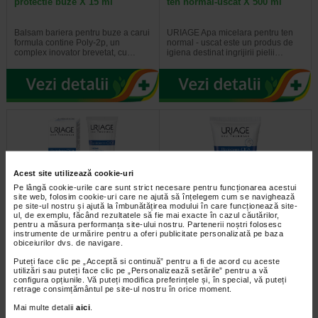
protectie buze X 15 ml
ten normal-uscat X 500 ml
Balsam bariera pentru buze a carui
URIAGE Apa micelara pentru ten
formula contine Poly-2p, un
normal - uscat este un produs de
complex inovator brevetat, cu…
igiena destinat ingrijirii pielii…
Acest site utilizează cookie-uri
Pe lângă cookie-urile care sunt strict necesare pentru funcționarea acestui
site web, folosim cookie-uri care ne ajută să înțelegem cum se navighează
pe site-ul nostru și ajută la îmbunătățirea modului în care funcționează site-
ul, de exemplu, făcând rezultatele să fie mai exacte în cazul căutărilor,
pentru a măsura performanța site-ului nostru. Partenerii noștri folosesc
URIAGE Bariederm Cica-crema
URIAGE Bariederm Crema de
instrumente de urmărire pentru a oferi publicitate personalizată pe baza
reparatoare X 100 ml
maini X 50 ml
obiceiurilor dvs. de navigare.
Puteți face clic pe „Acceptă si continuă” pentru a fi de acord cu aceste
Bariederm Cica Crema
Crema de maini Bariederm
utilizări sau puteți face clic pe „Personalizează setările” pentru a vă
Reparatoare cu Cu-Zn+ este
creeaza o adevarata bariera.
configura opțiunile. Vă puteți modifica preferințele și, în special, vă puteți
perfecta pentru rani minore de zi…
Descriere Calmeaza, catifeleaza…
retrage consimțământul pe site-ul nostru în orice moment.
Mai multe detalii
aici
.