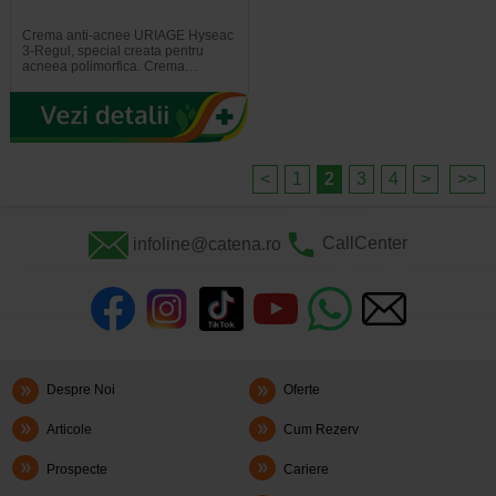
Crema anti-acnee URIAGE Hyseac
3-Regul, special creata pentru
acneea polimorfica. Crema…
<
1
2
3
4
>
>>
infoline@catena.ro
CallCenter
Despre Noi
Oferte
Articole
Cum Rezerv
Prospecte
Cariere