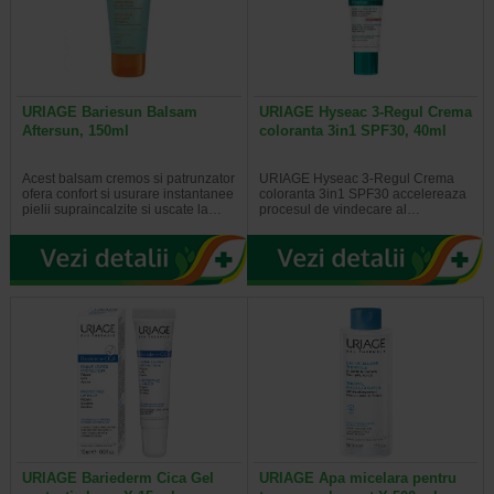
URIAGE Bariesun Balsam
URIAGE Hyseac 3-Regul Crema
Aftersun, 150ml
coloranta 3in1 SPF30, 40ml
Acest balsam cremos si patrunzator
URIAGE Hyseac 3-Regul Crema
ofera confort si usurare instantanee
coloranta 3in1 SPF30 accelereaza
pielii supraincalzite si uscate la…
procesul de vindecare al…
URIAGE Bariederm Cica Gel
URIAGE Apa micelara pentru