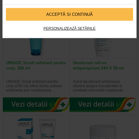
ACCEPTĂ SI CONTINUĂ
PERSONALIZEAZĂ SETĂRILE
URIAGE Scrub exfoliant pentru
Deodorant roll-on
corp, 200 ml
antiperspirant 24H X 50 ml
URIAGE Scrub exfoliant pentru
Acest deodorant actioneaza
corp (200 ml) ofera dubla actiune
eficient asupra transpiratiei si
exfolianta prin combinarea…
combate mirosurile neplacute…