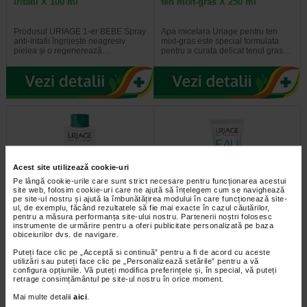
iritatii X 100 ml
ten mixt-gras X 250 ml
Produsul URIAGE 1-er BEBE Spray
Apa micelara Uriage pentru ten
anti-iritatii îngrijește neagresiv
mixt-gras este special formulata
pielea și o regenerează…
pentru a curata delicat tenul gras…
Acest site utilizează cookie-uri
Pe lângă cookie-urile care sunt strict necesare pentru funcționarea acestui
site web, folosim cookie-uri care ne ajută să înțelegem cum se navighează
pe site-ul nostru și ajută la îmbunătățirea modului în care funcționează site-
ul, de exemplu, făcând rezultatele să fie mai exacte în cazul căutărilor,
pentru a măsura performanța site-ului nostru. Partenerii noștri folosesc
URIAGE Apa micelara pentru
URIAGE Eau Thermal Crema
instrumente de urmărire pentru a oferi publicitate personalizată pe baza
ten mixt-gras X 500 ml
hidratanta SPF20+ textura…
obiceiurilor dvs. de navigare.
Puteți face clic pe „Acceptă si continuă” pentru a fi de acord cu aceste
Apa micelara pentru ten mixt-gras
Crema hidratanta SPF20+, cu
utilizări sau puteți face clic pe „Personalizează setările” pentru a vă
de la Uriage asigura o curatare
textura lejera, pentru hidratarea
configura opțiunile. Vă puteți modifica preferințele și, în special, vă puteți
corecta, in doar cateva minute. In…
tenului normal, cu tendinta de…
retrage consimțământul pe site-ul nostru în orice moment.
Mai multe detalii
aici
.