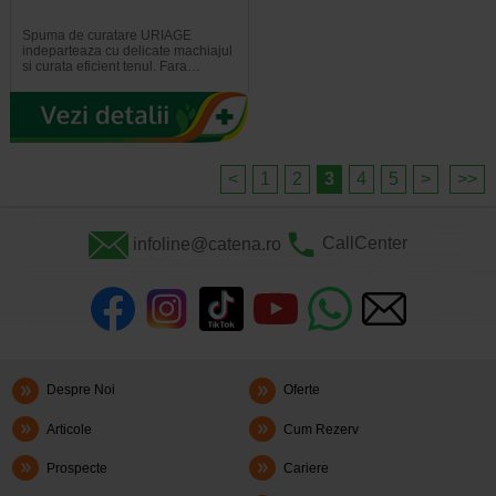
Spuma de curatare URIAGE
indeparteaza cu delicate machiajul
si curata eficient tenul. Fara…
<
1
2
3
4
5
>
>>
infoline@catena.ro
CallCenter
Despre Noi
Oferte
Articole
Cum Rezerv
Prospecte
Cariere