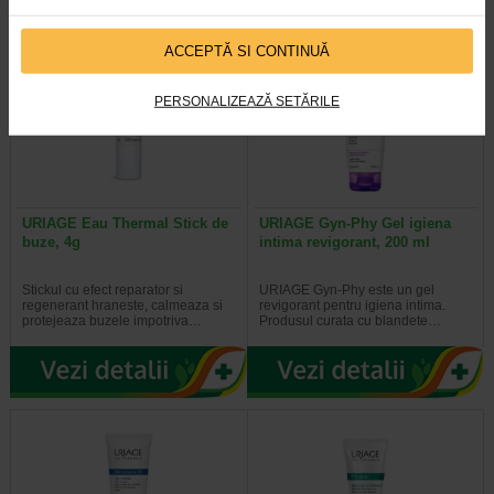
ACCEPTĂ SI CONTINUĂ
PERSONALIZEAZĂ SETĂRILE
URIAGE Eau Thermal Stick de
URIAGE Gyn-Phy Gel igiena
buze, 4g
intima revigorant, 200 ml
Stickul cu efect reparator si
URIAGE Gyn-Phy este un gel
regenerant hraneste, calmeaza si
revigorant pentru igiena intima.
protejeaza buzele impotriva…
Produsul curata cu blandete…