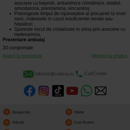
asociere cu bepridil, antiaritmice chinidinice, sotalol,
amiodarona, prenilamina, vincamina;
Prelungeste timpul de injumatatire al procainei la nivel
seric, indeosebi in cazul insuficientei renale sau
hepatice;
Sporeste riscul de cristalizare in urina prin asociere cu
metenamina.
Prezentare ambalaj
20 comprimate
Inapoi la prospecte
Mergeti la produs
infoline@catena.ro
CallCenter
Despre Noi
Oferte
Articole
Cum Rezerv