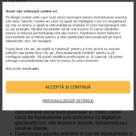
in 3-4 prize.
Compozitie
Acest site utilizează cookie-uri
Un comprimat contine 250 mg acetazolamida.
Pe lângă cookie-urile care sunt strict necesare pentru funcționarea acestui
site web, folosim cookie-uri care ne ajută să înțelegem cum se navighează
pe site-ul nostru și ajută la îmbunătățirea modului în care funcționează site-
Precautii
ul, de exemplu, făcând rezultatele să fie mai exacte în cazul căutărilor,
pentru a măsura performanța site-ului nostru. Partenerii noștri folosesc
Se recomanda prudenta la administrarea in diabet, afectiuni
instrumente de urmărire pentru a oferi publicitate personalizată pe baza
renale si hepatice, guta sau conditii de dezechilibru
obiceiurilor dvs. de navigare.
electrolitic sever. Acetazolamida nu se administreaza timp
Puteți face clic pe „Acceptă si continuă” pentru a fi de acord cu aceste
indelungat in glaucomul cronic congestiv cu unghi inchis,
utilizări sau puteți face clic pe „Personalizează setările” pentru a vă
deoarece permite inchiderea organica a unghiului,
configura opțiunile. Vă puteți modifica preferințele și, în special, vă puteți
retrage consimțământul pe site-ul nostru în orice moment.
agravarea glaucomului fiind mascata de scaderea presiunii
intraoculare.
Mai multe detalii
aici
.
Interactiuni cu alte medicamente
Asemenea altor inhibitori ai anhidrazei carbonice,
ACCEPTĂ SI CONTINUĂ
acetazolamida reduce eficienta antidiabeticelor orale
(ducand la hiperglicemie) si a litiului (crescand rata de
eliminare a acestuia);
PERSONALIZEAZĂ SETĂRILE
Mareste riscul toxic al salicilatilor prin cresterea
concentratiei lor la nivel plasmatic si creier, creste
riscul de hipokaliemie prin asocierea cu digitalice,
glucocorticoizi, alte diuretice (tiazide, furosemid) sau
laxative iritante;
Favorizeaza aparitia aritmiilor in caz de hipokaliemie si