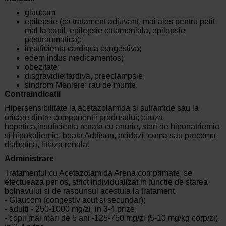
glaucom
epilepsie (ca tratament adjuvant, mai ales pentru petit
mal la copil, epilepsie catameniala, epilepsie
posttraumatica);
insuficienta cardiaca congestiva;
edem indus medicamentos;
obezitate;
disgravidie tardiva, preeclampsie;
sindrom Meniere; rau de munte.
Contraindicatii
Hipersensibilitate la acetazolamida si sulfamide sau la
oricare dintre componentii produsului; ciroza
hepatica,insuficienta renala cu anurie, stari de hiponatriemie
si hipokaliemie, boala Addison, acidozi, coma sau precoma
diabetica, litiaza renala.
Administrare
Tratamentul cu Acetazolamida Arena comprimate, se
efectueaza per os, strict individualizat in functie de starea
bolnavului si de raspunsul acestuia la tratament.
- Glaucom (congestiv acut si secundar);
- adulti - 250-1000 mg/zi, in 3-4 prize;
- copii mai mari de 5 ani -125-750 mg/zi (5-10 mg/kg corp/zi),