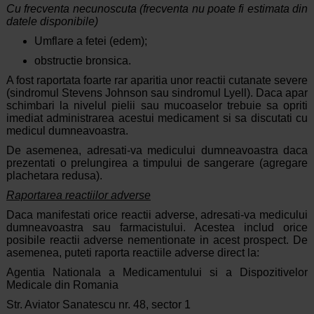
Cu frecventa necunoscuta (frecventa nu poate fi estimata din
datele disponibile)
Umflare a fetei (edem);
obstructie bronsica.
A fost raportata foarte rar aparitia unor reactii cutanate severe
(sindromul Stevens Johnson sau sindromul Lyell). Daca apar
schimbari la nivelul pielii sau mucoaselor trebuie sa opriti
imediat administrarea acestui medicament si sa discutati cu
medicul dumneavoastra.
De asemenea, adresati-va medicului dumneavoastra daca
prezentati o prelungirea a timpului de sangerare (agregare
plachetara redusa).
Raportarea reactiilor adverse
Daca manifestati orice reactii adverse, adresati-va medicului
dumneavoastra sau farmacistului. Acestea includ orice
posibile reactii adverse nementionate in acest prospect. De
asemenea, puteti raporta reactiile adverse direct la:
Agentia Nationala a Medicamentului si a Dispozitivelor
Medicale din Romania
Str. Aviator Sanatescu nr. 48, sector 1