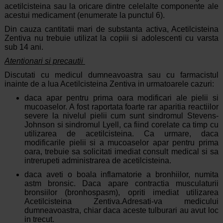
acetilcisteina sau la oricare dintre celelalte componente ale
acestui medicament (enumerate la punctul 6).
Din cauza cantitatii mari de substanta activa, Acetilcisteina
Zentiva nu trebuie utilizat la copiii si adolescenti cu varsta
sub 14 ani.
Atentionari si precautii
Discutati cu medicul dumneavoastra sau cu farmacistul
inainte de a lua Acetilcisteina Zentiva in urmatoarele cazuri:
daca apar pentru prima oara modificari ale pielii si
mucoaselor. A fost raportata foarte rar aparitia reactiilor
severe la nivelul pielii cum sunt sindromul Stevens-
Johnson si sindromul Lyell, ca fiind corelate ca timp cu
utilizarea de acetilcisteina. Ca urmare, daca
modificarile pielii si a mucoaselor apar pentru prima
oara, trebuie sa solicitati imediat consult medical si sa
intrerupeti administrarea de acetilcisteina.
daca aveti o boala inflamatorie a bronhiilor, numita
astm bronsic. Daca apare contractia musculaturii
bronsiilor (bronhospasm), opriti imediat utilizarea
Acetilcisteina Zentiva.Adresati-va medicului
dumneavoastra, chiar daca aceste tulburari au avut loc
in trecut.