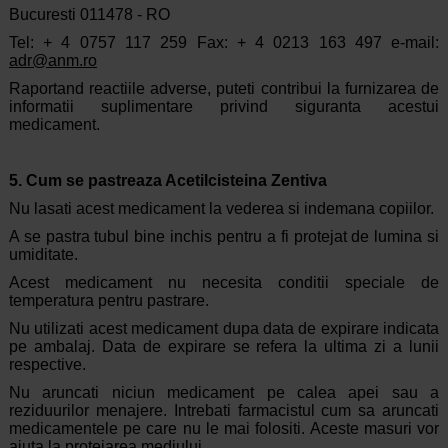
Bucuresti 011478 - RO
Tel: + 4 0757 117 259 Fax: + 4 0213 163 497 e-mail:
adr@anm.ro
Raportand reactiile adverse, puteti contribui la furnizarea de
informatii suplimentare privind siguranta acestui
medicament.
5. Cum se pastreaza Acetilcisteina Zentiva
Nu lasati acest medicament la vederea si indemana copiilor.
A se pastra tubul bine inchis pentru a fi protejat de lumina si
umiditate.
Acest medicament nu necesita conditii speciale de
temperatura pentru pastrare.
Nu utilizati acest medicament dupa data de expirare indicata
pe ambalaj. Data de expirare se refera la ultima zi a lunii
respective.
Nu aruncati niciun medicament pe calea apei sau a
reziduurilor menajere. Intrebati farmacistul cum sa aruncati
medicamentele pe care nu le mai folositi. Aceste masuri vor
ajuta la protejarea mediului.