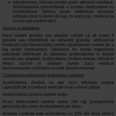
nitroglicerina, utilizata pentru unele afectiuni cardiace.
Administrarea concomitenta a acestui medicament cu
Acetilcisteina Zentiva poate determina tensiune
arteriala mica si dureri de cap. In acest caz, medicul va
va tine sub control strict.
Sarcina si alaptarea
Daca sunteti gravida sau alaptati, credeti ca ati putea fi
gravida sau intentionati sa ramaneti gravida, adresati-va
medicului sau farmacistului pentru recomandari inainte de a
lua acest medicament. Deoarece nu exista experienta
suficienta referitoare la utilizarea acetilcisteinei in timpul
sarcinii sau alaptarii, Acetilcisteina Zentiva trebuie utilizat in
timpul sarcinii si alaptarii numai daca medicul
dumneavoastra considera ca este absolut necesar.
Conducerea vehiculelor si folosirea utilajelor
Acetilcisteina Zentiva nu are nicio influenta asupra
capacitatii de a conduce vehicule si de a folosi utilaje.
Acetilcisteina Zentiva contine sodiu
Acest medicament contine sodiu 194 mg (componenta
principala din sarea de bucatarie) per doza.
Aceasta cantitate este echivalenta cu 10% din doza zilnica