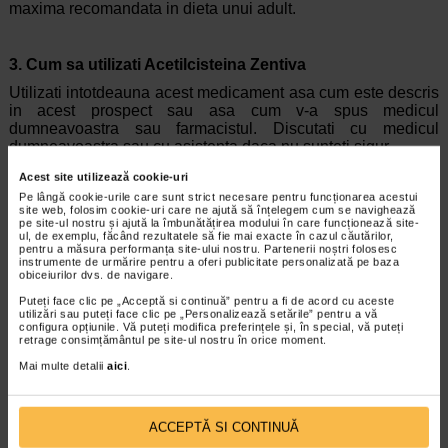
maxima recomandata in dieta unui adult.
3. Cum sa utilizati Acetilcisteina Zentiva
Utilizati intotdeauna acest medicament asa cum este descris
in acest prospect sau asa cum v-a spus medicul
dumneavoastra sau farmacistul. Discutati cu medicul
dumneavoastra sau cu asistenta daca nu sunteti sigur.
Adulti si adolescenti cu varsta peste 14 ani:
Acest site utilizează cookie-uri
Pe lângă cookie-urile care sunt strict necesare pentru funcționarea acestui
Doza recomandata este de 1 comprimat (600 mg) pe zi, de
site web, folosim cookie-uri care ne ajută să înțelegem cum se navighează
preferat seara. Medicul dumneavoastra va poate sfatui sa
pe site-ul nostru și ajută la îmbunătățirea modului în care funcționează site-
ul, de exemplu, făcând rezultatele să fie mai exacte în cazul căutărilor,
schimbati frecventa administrarii si doza , dar fara a depasi
pentru a măsura performanța site-ului nostru. Partenerii noștri folosesc
doza zilnica maxima de 600 mg.
instrumente de urmărire pentru a oferi publicitate personalizată pe baza
obiceiurilor dvs. de navigare.
Nu trebuie sa utilizati Acetilcisteina Zentiva mai mult de 5
zile.
Puteți face clic pe „Acceptă si continuă” pentru a fi de acord cu aceste
utilizări sau puteți face clic pe „Personalizează setările” pentru a vă
configura opțiunile. Vă puteți modifica preferințele și, în special, vă puteți
Instructiuni de utilizare Acetilcisteina Zentiva
retrage consimțământul pe site-ul nostru în orice moment.
Dizolvati comprimatul intr-un pahar cu apa.
Mai multe detalii
aici
.
Dupa preparare, beti solutia obtinuta in decurs de cateva
minute.
ACCEPTĂ SI CONTINUĂ
Se recomanda sa nu amestecati alte medicamente cu