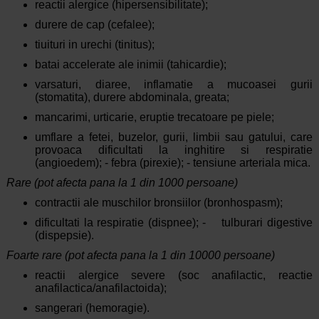
reactii alergice (hipersensibilitate);
durere de cap (cefalee);
tiuituri in urechi (tinitus);
batai accelerate ale inimii (tahicardie);
varsaturi, diaree, inflamatie a mucoasei gurii
(stomatita), durere abdominala, greata;
mancarimi, urticarie, eruptie trecatoare pe piele;
umflare a fetei, buzelor, gurii, limbii sau gatului, care
provoaca dificultati la inghitire si respiratie
(angioedem); - febra (pirexie); - tensiune arteriala mica.
Rare (pot afecta pana la 1 din 1000 persoane)
contractii ale muschilor bronsiilor (bronhospasm);
dificultati la respiratie (dispnee); - tulburari digestive
(dispepsie).
Foarte rare (pot afecta pana la 1 din 10000 persoane)
reactii alergice severe (soc anafilactic, reactie
anafilactica/anafilactoida);
sangerari (hemoragie).