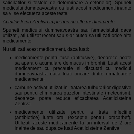
salicilatilor si testele de determinare a cetonelor). Spuneti
medicului dumneavoastra ca luati acest medicamentl inainte
sa vi se efectueza aceste teste.
Acetilcisteina Zentiva impreuna cu alte medicamente
Spuneti medicului dumneavoastra sau farmacistului daca
utilizati, ati utilizat recent sau s-ar putea sa utilizati orice alte
medicamente.
Nu utilizati acest medicament, daca luati:
medicamente pentru tuse (antitusive), deoarece poate
sa apara o acumulare de mucus in bronhii. Luati acest
medicament cu precautie si discutati cu medicul
dumneavoastra daca luati oricare dintre urmatoarele
medicamente:
carbune activat utilizat in tratarea tulburarilor digestive
sau pentru eliminarea gazelor intestinale (meteorism),
deoarece poate reduce eficacitatea Acetilcisteina
Zentiva.
medicamente utilizate pentru a trata infectiile
(antibiotice) luate oral (exceptie pentru loracarbef).
Utilizati aceste medicamente la un interval de 2 ore
inainte de sau dupa ce luati Acetilcisteina Zentiva.