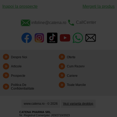
Inapoi la prospecte
Mergeti la produs
infoline@catena.ro
CallCenter
Despre Noi
Oferte
Articole
Cum Rezerv
Prospecte
Cariere
Politica De
Toate Marcile
Confidentialitate
www.catena.ro - © 2026
Vezi varianta desktop
CATENA PHARMA SRL
Nr. Registrul Comerţului: J03/2710/2023