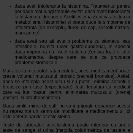
daca aveti intoleranta la histamina. Tratamentul pentru
perioade mai lungi trebuie evitat daca aveti intoleranta
la histamina, deoarece Acetilcisteina Zentiva afecteaza
metabolismul histaminei si poate duce la simptome de
intoleranta (de exemplu, dureri de cap, secretii nazale,
mancarime).
daca aveti sau ati avut o problema cu stomacul sau
intestinele, numita ulcer gastro-duodenal, in special
daca impreuna cu Acetilcisteina Zentiva luati si alte
medicamente, despre care se stie ca provoaca
probleme stomacale.
Mai ales la inceputul tratamentului, acest medicament poate
creste volumul mucusului bronsic (secretii bronsice). Astfel,
daca se intampla acest lucru si nu puteti elimina secretiile
bronsice prin tuse (expectorare), luati legatura cu medicul
care va lua masuri pentru eliminarea mucusului (drenaj
postural si bronhoaspiratie).
Daca simtiti miros de sulf, nu va ingrijorati, deoarece acesta
nu reprezinta un semn de modificare a medicamentului, ci
este determinat de acetilcisteina.
Teste de laborator: acetilcisteina poate interfera cu unele
teste de sange si urina (metoda colorimetrica de testare a