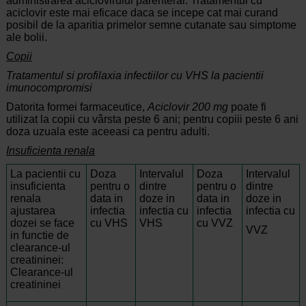
administrarea aciclovirului parenteral. Tratamentul cu
aciclovir este mai eficace daca se incepe cat mai curand
posibil de la aparitia primelor semne cutanate sau simptome
ale bolii.
Copii
Tratamentul si profilaxia infectiilor cu VHS la pacientii
imunocompromisi
Datorita formei farmaceutice,
Aciclovir 200 mg
poate fi
utilizat la copii cu vârsta peste 6 ani; pentru copiii peste 6 ani
doza uzuala este aceeasi ca pentru adulti.
Insuficienta renala
La pacientii cu
Doza
Intervalul
Doza
Intervalul
insuficienta
pentru o
dintre
pentru o
dintre
renala
data in
doze in
data in
doze in
ajustarea
infectia
infectia cu
infectia
infectia cu
dozei se face
cu VHS
VHS
cu VVZ
VVZ
in functie de
clearance-ul
creatininei:
Clearance-ul
creatininei