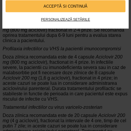
la 10 capsule
Aciclovir 200 mg
(2 g aciclovir).
ACCEPTĂ SI CONTINUĂ
Tratamentul infectiilor recurente cu VHS la pacientii
imunocompromisi
PERSONALIZEAZĂ SETĂRILE
Doza zilnica recomandata este de 4 capsule
Aciclovir 200
mg
(800 mg aciclovir) fractionat in 2-4 prize. Se recomanda
oprirea tratamentului dupa 6-9 luni pentru a evalua starea
clinica a pacientului.
Profilaxia infectiilor cu VHS la pacientii imunocompromisi
Doza zilnica recomandata este de 4 capsule
Aciclovir 200
mg
(800 mg aciclovir), fractionat in 4 prize. In infectiile
severe, la pacientii cu imunodeficienta severa sau in caz de
malabsorbtie pot fi necesare doze zilnice de 8 capsule
Aciclovir 200 mg
(1,6 g aciclovir), fractionat in 4 prize; in
aceste cazuri se poate lua in considerare administrarea
aciclovirului parenteral. Durata tratamentului profilactic se
stabileste in functie de perioada in care pacientul este expus
riscului de infectie cu VHS.
Tratamentul infectiilor cu virus varicelo-zosterian
Doza zilnica recomandata este de 20 capsule
Aciclovir 200
mg
(4 g aciclovir), fractionat la intervale de 4 ore, timp de cel
putin 7 zile; in aceste cazuri se poate lua in considerare