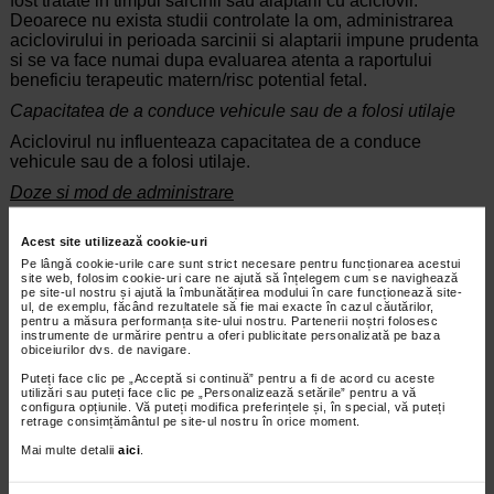
fost tratate in timpul sarcinii sau alaptarii cu aciclovir.
Deoarece nu exista studii controlate la om, administrarea
aciclovirului in perioada sarcinii si alaptarii impune prudenta
si se va face numai dupa evaluarea atenta a raportului
beneficiu terapeutic matern/risc potential fetal.
Capacitatea de a conduce vehicule sau de a folosi utilaje
Aciclovirul nu influenteaza capacitatea de a conduce
vehicule sau de a folosi utilaje.
Doze si mod de administrare
Pentru infectiile primare si cele recurente, tratamentul trebuie
initiat la primele semne sau simptome de infectie (durere,
Acest site utilizează cookie-uri
senzatie de furnicaturi sau intepaturi, eritem local).
Pe lângă cookie-urile care sunt strict necesare pentru funcționarea acestui
site web, folosim cookie-uri care ne ajută să înțelegem cum se navighează
Adulti
pe site-ul nostru și ajută la îmbunătățirea modului în care funcționează site-
ul, de exemplu, făcând rezultatele să fie mai exacte în cazul căutărilor,
pentru a măsura performanța site-ului nostru. Partenerii noștri folosesc
Tratamentul infectiilor cu VHS
instrumente de urmărire pentru a oferi publicitate personalizată pe baza
obiceiurilor dvs. de navigare.
Doza zilnica recomandata este de 5 capsule
Aciclovir 200
mg
(1 g aciclovir), fractionat in prize egale, la intervale de 4
Puteți face clic pe „Acceptă si continuă” pentru a fi de acord cu aceste
utilizări sau puteți face clic pe „Personalizează setările” pentru a vă
ore (cu pauza in timpul noptii), timp de cel putin 5 zile. In
configura opțiunile. Vă puteți modifica preferințele și, în special, vă puteți
infectiile severe, durata tratamentului poate fi prelungita la 10
retrage consimțământul pe site-ul nostru în orice moment.
zile.
Mai multe detalii
aici
.
Pentru pacientii imunocompromisi si pentru cei cu
malabsorbtie pot fi necesare doze zilnice mai mari, de pâna