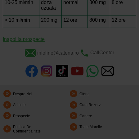
10-25 ml/min
doza
normal
800 mg
8 ore
uzuala
< 10 ml/min
200 mg
12 ore
800 mg
12 ore
Inapoi la prospecte
infoline@catena.ro
CallCenter
Despre Noi
Oferte
Articole
Cum Rezerv
Prospecte
Cariere
Politica De
Toate Marcile
Confidentialitate