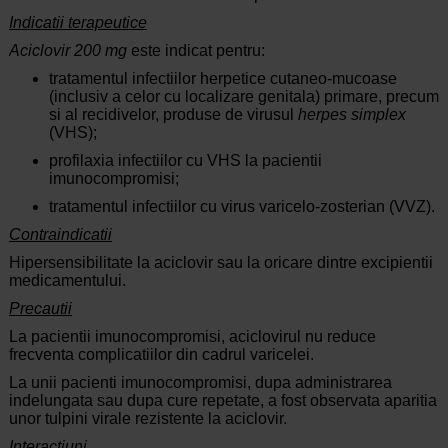
Indicatii terapeutice
Aciclovir 200 mg
este indicat pentru:
tratamentul infectiilor herpetice cutaneo-mucoase
(inclusiv a celor cu localizare genitala) primare, precum
si al recidivelor, produse de virusul
herpes simplex
(VHS);
profilaxia infectiilor cu VHS la pacientii
imunocompromisi;
tratamentul infectiilor cu virus varicelo-zosterian (VVZ).
Contraindicatii
Hipersensibilitate la aciclovir sau la oricare dintre excipientii
medicamentului.
Precautii
La pacientii imunocompromisi, aciclovirul nu reduce
frecventa complicatiilor din cadrul varicelei.
La unii pacienti imunocompromisi, dupa administrarea
indelungata sau dupa cure repetate, a fost observata aparitia
unor tulpini virale rezistente la aciclovir.
Interactiuni