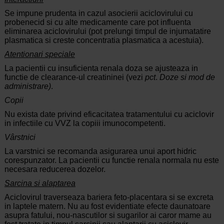
Se impune prudenta in cazul asocierii aciclovirului cu
probenecid si cu alte medicamente care pot influenta
eliminarea aciclovirului (pot prelungi timpul de injumatatire
plasmatica si creste concentratia plasmatica a acestuia).
Atentionari speciale
La pacientii cu insuficienta renala doza se ajusteaza in
functie de clearance-ul creatininei (vezi
pct
.
Doze si mod de
administrare)
.
Copii
Nu exista date privind eficacitatea tratamentului cu aciclovir
in infectiile cu VVZ la copiii imunocompetenti.
Vârstnici
La varstnici se recomanda asigurarea unui aport hidric
corespunzator. La pacientii cu functie renala normala nu este
necesara reducerea dozelor.
Sarcina si alaptarea
Aciclovirul traverseaza bariera feto-placentara si se excreta
in laptele matern. Nu au fost evidentiate efecte daunatoare
asupra fatului, nou-nascutilor si sugarilor ai caror mame au