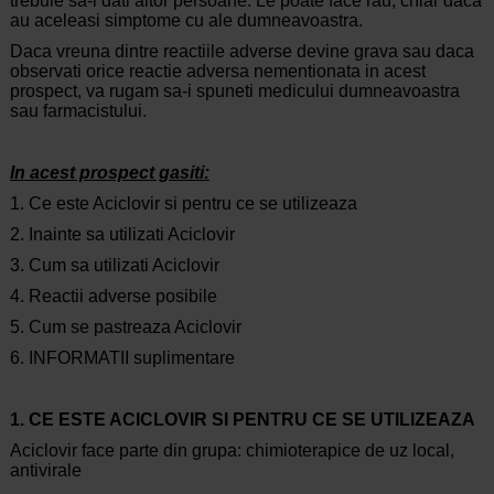
trebuie sa-l dati altor persoane. Le poate face rau, chiar daca
au aceleasi simptome cu ale dumneavoastra.
Daca vreuna dintre reactiile adverse devine grava sau daca
observati orice reactie adversa nementionata in acest
prospect, va rugam sa-i spuneti medicului dumneavoastra
sau farmacistului.
In acest prospect gasiti:
1. Ce este Aciclovir si pentru ce se utilizeaza
2. Inainte sa utilizati Aciclovir
3. Cum sa utilizati Aciclovir
4. Reactii adverse posibile
5. Cum se pastreaza Aciclovir
6. INFORMATII suplimentare
1. CE ESTE ACICLOVIR SI PENTRU CE SE UTILIZEAZA
Aciclovir face parte din grupa: chimioterapice de uz local,
antivirale