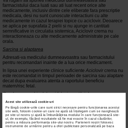
Va rugam sa spuneti medicului dumneavoastra sau
farmacistului daca luati sau ati luat recent orice alte
medicamente, inclusiv dintre cele eliberate fara prescriptie
medicala, desi nu sunt cunoscute interactiuni cu alte
medicamente in cazul terapiei topice cu aciclovir. Deoarece
se aplica pe suprafata 2 pielii si nu ajunge in cantitati
semnificative in circulatia sistemica, Aciclovir crema nu
interactioneaza cu alte medicamente administrate pe cale
orala.
Sarcina si alaptarea
Adresati-va medicului dumneavoastra sau farmacistului
pentru recomandari inainte de a lua orice medicament.
In lipsa unei experiente clinice suficiente
Aciclovir
crema nu
este recomandat in timpul perioadei de sarcina sau alaptare
decat dupa evaluarea atenta a raportului beneficiu
matern/risc fetal.
Conducerea vehiculelor si folosirea utilajelor
Administrat topic Aciclovir nu este absorbit in circulatia
Acest site utilizează cookie-uri
sistemica, de aceea nu afecteaza capacitatea de a conduce
Pe lângă cookie-urile care sunt strict necesare pentru funcționarea acestui
site web, folosim cookie-uri care ne ajută să înțelegem cum se navighează
vehicule sau de a folosi utilaje.
pe site-ul nostru și ajută la îmbunătățirea modului în care funcționează site-
ul, de exemplu, făcând rezultatele să fie mai exacte în cazul căutărilor,
pentru a măsura performanța site-ului nostru. Partenerii noștri folosesc
instrumente de urmărire pentru a oferi publicitate personalizată pe baza