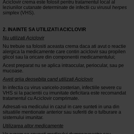
Aciclovir crema este folosit pentru tratamentul local al
leziunilor cutanate determinate de infectii cu virusul
herpes
simplex
(VHS).
2. INAINTE SA UTILIZATI ACICLOVIR
Nu utilizati Aciclovir
Nu trebuie sa folositi aceasta crema daca ati avut o reactie
alergica la medicamente care contin aciclovir sau propilen
glicol sau la oricare din componentii medicamentului;
Acest preparat nu se aplica intraocular, periocular, sau pe
mucoase.
Aveti grija deosebita cand utilizati Aciclovir
In infectia cu virus varicelo-zosterian, infectiile severe cu
VHS si la pacientii cu imunitate deficitara este recomandat
tratamentul cu Aciclovir comprimate.
Adresati-va medicului in cazul in care sunteti in una din
situatiile mentionate anterior sau suferiti de o tulburare a
sistemului imunitar.
Utilizarea altor medicamente