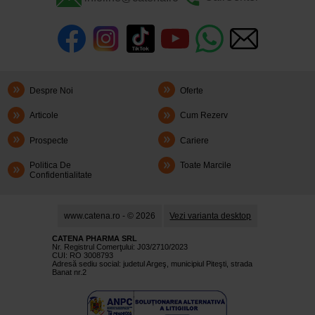
Despre Noi
Oferte
Articole
Cum Rezerv
Prospecte
Cariere
Politica De
Toate Marcile
Confidentialitate
www.catena.ro - © 2026
Vezi varianta desktop
CATENA PHARMA SRL
Nr. Registrul Comerţului: J03/2710/2023
CUI: RO 3008793
Adresă sediu social: judetul Argeş, municipiul Piteşti, strada
Banat nr.2