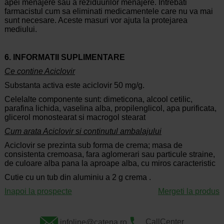
apei menajere sau a reziduurilor menajere. Intrebati
farmacistul cum sa eliminati medicamentele care nu va mai
sunt necesare. Aceste masuri vor ajuta la protejarea
mediului.
6. INFORMATII SUPLIMENTARE
Ce contine Aciclovir
Substanta activa este aciclovir 50 mg/g.
Celelalte componente sunt: dimeticona, alcool cetilic,
parafina lichida, vaselina alba, propilenglicol, apa purificata,
glicerol monostearat si macrogol stearat
Cum arata Aciclovir si continutul ambalajului
Aciclovir se prezinta sub forma de crema; masa de
consistenta cremoasa, fara aglomerari sau particule straine,
de culoare alba pana la aproape alba, cu miros caracteristic
Cutie cu un tub din aluminiu a 2 g crema .
Inapoi la prospecte
Mergeti la produs
infoline@catena.ro
CallCenter