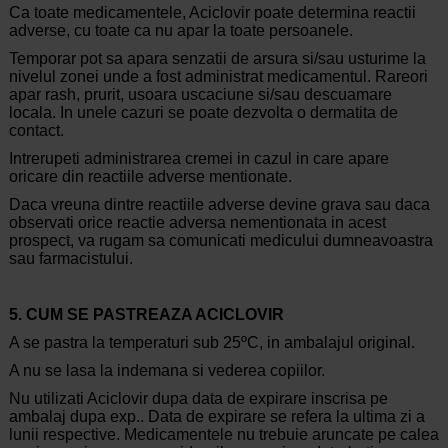
Ca toate medicamentele, Aciclovir poate determina reactii
adverse, cu toate ca nu apar la toate persoanele.
Temporar pot sa apara senzatii de arsura si/sau usturime la
nivelul zonei unde a fost administrat medicamentul. Rareori
apar rash, prurit, usoara uscaciune si/sau descuamare
locala. In unele cazuri se poate dezvolta o dermatita de
contact.
Intrerupeti administrarea cremei in cazul in care apare
oricare din reactiile adverse mentionate.
Daca vreuna dintre reactiile adverse devine grava sau daca
observati orice reactie adversa nementionata in acest
prospect, va rugam sa comunicati medicului dumneavoastra
sau farmacistului.
5. CUM SE PASTREAZA ACICLOVIR
A se pastra la temperaturi sub 25ºC, in ambalajul original.
A nu se lasa la indemana si vederea copiilor.
Nu utilizati Aciclovir dupa data de expirare inscrisa pe
ambalaj dupa exp.. Data de expirare se refera la ultima zi a
lunii respective. Medicamentele nu trebuie aruncate pe calea