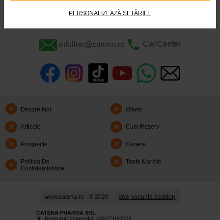
usoara a pielii.
PERSONALIZEAZĂ SETĂRILE
Inapoi la prospecte
Mergeti la produs
infoline@catena.ro
CallCenter
Despre Noi
Oferte
Articole
Cum Rezerv
Prospecte
Cariere
Politica De
Toate Marcile
Confidentialitate
www.catena.ro - © 2026
Vezi varianta desktop
CATENA PHARMA SRL
Nr. Registrul Comerţului: J03/2710/2023