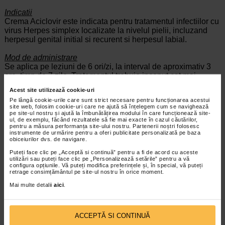
Indicatii
Crema Aciclovir este indicata pentru tratamentul infectiilor cu
virus Herpes simplex localizate la nivelul pielii, incluzand
herpesul genital initial si recurent si herpesul labial.
Mod de administrare
Se aplica pe leziuni de 6 ori/zi, la interval de aproximativ 3
ore, timp de 7 zile. Tratamentul trebuie inceput cat mai
curand posibil dupa debutul infectiei, iar pentru episoadele
Acest site utilizează cookie-uri
recurente tratamentul trebuie sa inceapa de preferat in timpul
Pe lângă cookie-urile care sunt strict necesare pentru funcționarea acestui
perioadei sau cand apar primele leziuni.
site web, folosim cookie-uri care ne ajută să înțelegem cum se navighează
pe site-ul nostru și ajută la îmbunătățirea modului în care funcționează site-
ul, de exemplu, făcând rezultatele să fie mai exacte în cazul căutărilor,
Contraindicatii
pentru a măsura performanța site-ului nostru. Partenerii noștri folosesc
Hipersensibilitate la substanta activa sau propilenglicol.
instrumente de urmărire pentru a oferi publicitate personalizată pe baza
obiceiurilor dvs. de navigare.
Precautii
Puteți face clic pe „Acceptă si continuă” pentru a fi de acord cu aceste
Nu se recomanda aplicarea cremei Aciclovir pe mucoasa
utilizări sau puteți face clic pe „Personalizează setările” pentru a vă
orala, vaginala sau conjunctivala. Trebuie acordata o atentie
configura opțiunile. Vă puteți modifica preferințele și, în special, vă puteți
retrage consimțământul pe site-ul nostru în orice moment.
deosebita pentru a evita introducerea accidentala in ochi.
Mai multe detalii
aici
.
Reactii adverse
Dupa aplicarea cremei pot aparea senzatii de arsura sau
ACCEPTĂ SI CONTINUĂ
intepaturi trecatoare, eritem, prurit, uscarea si descuamarea