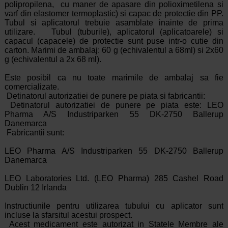
polipropilena, cu maner de apasare din polioximetilena si
varf din elastomer termoplastic) si capac de protectie din PP.
Tubul si aplicatorul trebuie asamblate inainte de prima
utilizare. Tubul (tuburile), aplicatorul (aplicatoarele) si
capacul (capacele) de protectie sunt puse intr-o cutie din
carton. Marimi de ambalaj: 60 g (echivalentul a 68ml) si 2x60
g (echivalentul a 2x 68 ml).
Este posibil ca nu toate marimile de ambalaj sa fie
comercializate.
Detinatorul autorizatiei de punere pe piata si fabricantii:
Detinatorul autorizatiei de punere pe piata este: LEO
Pharma A/S Industriparken 55 DK-2750 Ballerup
Danemarca
Fabricantii sunt:
LEO Pharma A/S Industriparken 55 DK-2750 Ballerup
Danemarca
LEO Laboratories Ltd. (LEO Pharma) 285 Cashel Road
Dublin 12 Irlanda
Instructiunile pentru utilizarea tubului cu aplicator sunt
incluse la sfarsitul acestui prospect.
Acest medicament este autorizat in Statele Membre ale