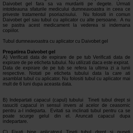
Daivobet gel fara sa va murdariti pe degete. Urmati
intotdeauna sfaturile medicului dumneavoastra in ceea ce
priveste tratamentul psoriazisului. Nu folositi in comun
Daivobet gel sau tubul cu aplicator cu alte persoane. A nu
se pastra acest medicament la vederea si indemana
copiilor.
Tubul dumneavoastra cu aplicator cu Daivobet gel
Pregatirea Daivobet gel
A) Verificati data de expirare de pe tub Verificati data de
expirare de pe eticheta tubului. Nu utilizati daca este expirat.
Data de expirare de pe tub se refera la ultima zi a lunii
respective. Notati pe eticheta tubului data la care ati
asamblat tubul cu aplicator. Nu folositi tubul cu aplicator mai
mult de 6 luni dupa aceasta data.
B) Indepartati capacul (capul) tubului Tineti tubul drept si
rasuciti capacul in sensul invers al acelor de ceasornic
pentru a-l indeparta. Evitati sa inclinati tubul pentru ca se
poate scurge gelul din el. Aruncati capacul dupa
indepartare.
C) Fixati bine aplicatorul Tineti tubul drept si puneti