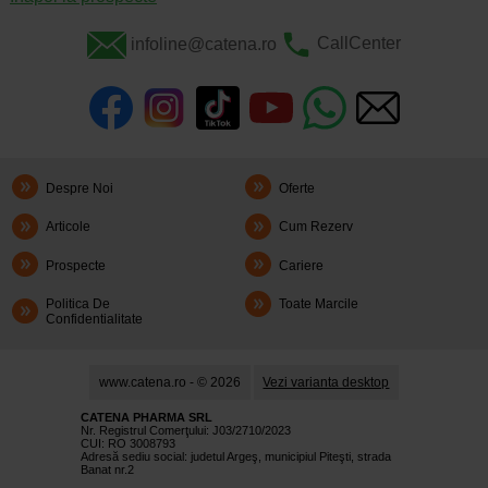
infoline@catena.ro
CallCenter
Despre Noi
Oferte
Articole
Cum Rezerv
Prospecte
Cariere
Politica De
Toate Marcile
Confidentialitate
www.catena.ro - © 2026
Vezi varianta desktop
CATENA PHARMA SRL
Nr. Registrul Comerţului: J03/2710/2023
CUI: RO 3008793
Adresă sediu social: judetul Argeş, municipiul Piteşti, strada
Banat nr.2