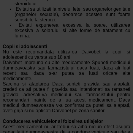
steroidului.
Evitati sa utilizati la nivelul fetei sau organelor genitale
(organelor sexuale), deoarece acestea sunt foarte
sensibile la steroizi.
Evitati expunerea excesiva la soare, utilizarea
excesiva a solarului si alte forme de tratament cu
lumina.
Copii si adolescenti
Nu este recomandata utilizarea Daivobet la copii si
adolescenti cu varsta sub 18 ani.
Daivobet impreuna cu alte medicamente Spuneti medicului
dumneavoastra sau farmacistului daca luati, daca ati luat
recent sau daca s-ar putea sa luati oricare alte
medicamente.
Sarcina si alaptarea Daca sunteti gravida sau alaptati,
credeti ca ati putea fi gravida sau intentionati sa ramaneti
gravida, adresati-va medicului sau farmacistului pentru
recomandari inainte de a lua acest medicament. Daca
medicul dumneavoastra v-a confirmat ca puteti sa alaptati,
aveti grija si nu aplicati Daivobet pe zona sanilor.
Conducerea vehiculelor si folosirea utilajelor
Acest medicament nu ar trebui sa aiba niciun efect asupra
capacitatii dumneavoastra de a conduce vehicule sau de a