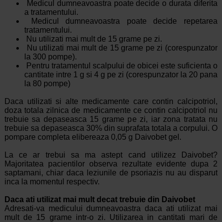
Medicul dumneavoastra poate decide o durata diferita
a tratamentului.
Medicul dumneavoastra poate decide repetarea
tratamentului.
Nu utilizati mai mult de 15 grame pe zi.
Nu utilizati mai mult de 15 grame pe zi (corespunzator
la 300 pompe).
Pentru tratamentul scalpului de obicei este suficienta o
cantitate intre 1 g si 4 g pe zi (corespunzator la 20 pana
la 80 pompe)
Daca utilizati si alte medicamente care contin calcipotriol,
doza totala zilnica de medicamente ce contin calcipotriol nu
trebuie sa depaseasca 15 grame pe zi, iar zona tratata nu
trebuie sa depaseasca 30% din suprafata totala a corpului. O
pompare completa elibereaza 0,05 g Daivobet gel.
La ce ar trebui sa ma astept cand utilizez Daivobet?
Majoritatea pacientilor observa rezultate evidente dupa 2
saptamani, chiar daca leziunile de psoriazis nu au disparut
inca la momentul respectiv.
Daca ati utilizat mai mult decat trebuie din Daivobet
Adresati-va medicului dumneavoastra daca ati utilizat mai
mult de 15 grame intr-o zi. Utilizarea in cantitati mari de