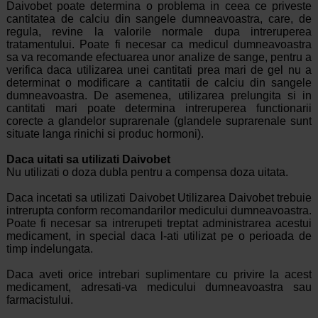
Daivobet poate determina o problema in ceea ce priveste
cantitatea de calciu din sangele dumneavoastra, care, de
regula, revine la valorile normale dupa intreruperea
tratamentului. Poate fi necesar ca medicul dumneavoastra
sa va recomande efectuarea unor analize de sange, pentru a
verifica daca utilizarea unei cantitati prea mari de gel nu a
determinat o modificare a cantitatii de calciu din sangele
dumneavoastra. De asemenea, utilizarea prelungita si in
cantitati mari poate determina intreruperea functionarii
corecte a glandelor suprarenale (glandele suprarenale sunt
situate langa rinichi si produc hormoni).
Daca uitati sa utilizati Daivobet
Nu utilizati o doza dubla pentru a compensa doza uitata.
Daca incetati sa utilizati Daivobet Utilizarea Daivobet trebuie
intrerupta conform recomandarilor medicului dumneavoastra.
Poate fi necesar sa intrerupeti treptat administrarea acestui
medicament, in special daca l-ati utilizat pe o perioada de
timp indelungata.
Daca aveti orice intrebari suplimentare cu privire la acest
medicament, adresati-va medicului dumneavoastra sau
farmacistului.