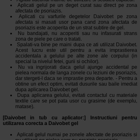
Aplicati gelul pe un deget curat sau direct pe zona
afectata de psoriazis.
Aplicati cu varfurile degetelor Daivobet pe zona
afectata si masati usor pana cand zona afectata de
psoriazis este acoperita de un strat subtire de gel.
Nu bandajati, nu acoperiti sau nu infasurati strans
zona de piele pe care o tratati.
Spalati-va bine pe maini dupa ce ati utilizat Daivobet.
Acest lucru este util pentru a evita imprastierea
accidentala a gelului pe alte zone ale corpului (in
special la nivelul fetei, gurii si ochilor).
Nu va ingrijorati daca gelul ajunge accidental pe
pielea normala de langa zonele cu leziuni de psoriazis,
dar stergeti-l daca se imprastie prea departe. - Pentru a
obtine un efect optim, evitati dusurile sau baile imediat
dupa aplicarea Daivobet gel.
Dupa aplicarea gelului, evitati contactul cu materiale
textile care se pot pata usor cu grasime (de exemplu,
matase).
[Daivobet in tub cu aplicator:] Instructiuni pentru
utilizarea corecta a Daivobet gel
Aplicati gelul numai pe zonele afectate de psoriazis si