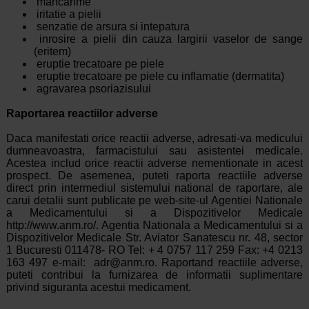
mancarime
iritatie a pielii
senzatie de arsura si intepatura
inrosire a pielii din cauza largirii vaselor de sange
(eritem)
eruptie trecatoare pe piele
eruptie trecatoare pe piele cu inflamatie (dermatita)
agravarea psoriazisului
Raportarea reactiilor adverse
Daca manifestati orice reactii adverse, adresati-va medicului
dumneavoastra, farmacistului sau asistentei medicale.
Acestea includ orice reactii adverse nementionate in acest
prospect. De asemenea, puteti raporta reactiile adverse
direct prin intermediul sistemului national de raportare, ale
carui detalii sunt publicate pe web-site-ul Agentiei Nationale
a Medicamentului si a Dispozitivelor Medicale
http://www.anm.ro/. Agentia Nationala a Medicamentului si a
Dispozitivelor Medicale Str. Aviator Sanatescu nr. 48, sector
1 Bucuresti 011478- RO Tel: + 4 0757 117 259 Fax: +4 0213
163 497 e-mail: adr@anm.ro. Raportand reactiile adverse,
puteti contribui la furnizarea de informatii suplimentare
privind siguranta acestui medicament.