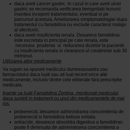
daca aveti cancer gastric. In cazul in care aveti ulcer
gastric se recomanda verificarea benignitatii leziunii
inaintea inceperii tratamentului, eventual si pe
parcursul acestuia. Ameliorarea simptomatologiei dupa
tratamentul cu famotidina nu exclude caracterul malign
al afectiunii;
daca aveti insuficienta renala. Deoarece famotidina
este excretata in principal pe cale renala, este
necesara prudenta si reducerea dozelor la pacientii
cu insuficienta renala si clearance-ul creatininei sub 30
ml/minut.
Utilizarea altor medicamente
Va rugam sa spuneti medicului dumneavoastra sau
farmacistului daca luati sau ati luat recent orice alte
medicamente, inclusiv dintre cele eliberate fara prescriptie
medicala.
Inainte sa luati Famotidina Zentiva, mentionati medicului
daca sunteti in tratament cu unul din medicamentele de mai
jos:
probenecid, deoarece administrarea concomitenta de
probenecid si famotidina trebuie evitata;
antiacide, deoarece absorbtia digestiva a famotidinei
poate fi diminuata de administrarea concomitenta a