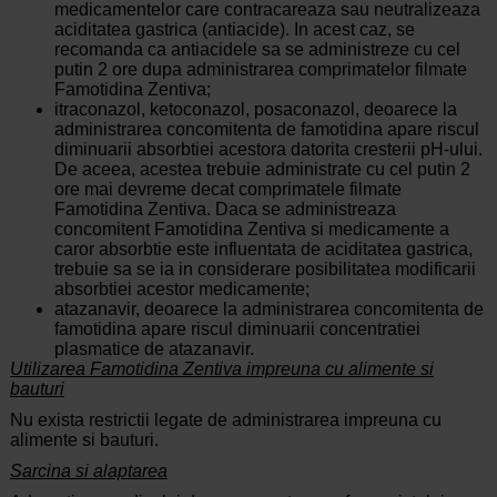
medicamentelor care contracareaza sau neutralizeaza
aciditatea gastrica (antiacide). In acest caz, se
recomanda ca antiacidele sa se administreze cu cel
putin 2 ore dupa administrarea comprimatelor filmate
Famotidina Zentiva;
itraconazol, ketoconazol, posaconazol, deoarece la
administrarea concomitenta de famotidina apare riscul
diminuarii absorbtiei acestora datorita cresterii pH-ului.
De aceea, acestea trebuie administrate cu cel putin 2
ore mai devreme decat comprimatele filmate
Famotidina Zentiva. Daca se administreaza
concomitent Famotidina Zentiva si medicamente a
caror absorbtie este influentata de aciditatea gastrica,
trebuie sa se ia in considerare posibilitatea modificarii
absorbtiei acestor medicamente;
atazanavir, deoarece la administrarea concomitenta de
famotidina apare riscul diminuarii concentratiei
plasmatice de atazanavir.
Utilizarea Famotidina Zentiva impreuna cu alimente si
bauturi
Nu exista restrictii legate de administrarea impreuna cu
alimente si bauturi.
Sarcina si alaptarea