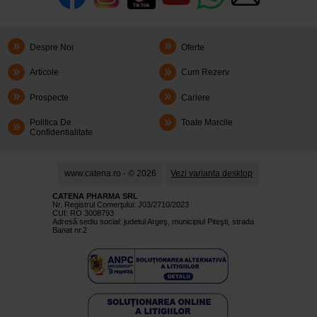
Despre Noi
Oferte
Articole
Cum Rezerv
Prospecte
Cariere
Politica De
Toate Marcile
Confidentialitate
www.catena.ro - © 2026
Vezi varianta desktop
CATENA PHARMA SRL
Nr. Registrul Comerţului: J03/2710/2023
CUI: RO 3008793
Adresă sediu social: judetul Argeş, municipiul Piteşti, strada
Banat nr.2