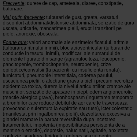
Frecvente
: durere de cap, ameteala, diaree, constipatie,
balonare.
Mai putin frecvente
: tulburari de gust, greata, varsaturi,
disconfort abdominal/distensie abdominala, senzatie de gura
uscata, urticarie, mancarimea pielii, eruptii tranzitorii pe
piele, anorexie, oboseala.
Foarte rare
: valori anormale ale enzimelor ficatului, aritmie
(tulburarea ritmului inimii), bloc atrioventricular (tulburari de
conductie in tesutul inimii), modificari ale numarului de
elemente figurate din sange (agranulocitoza, leucopenie,
pancitopenie, trombocitopenie, neutropenie), crize
epileptice/convulsii (la pacientii cu insuficienta renala),
furnicaturi, pneumonie interstitiala, caderea parului,
uscaciunea pielii, o afectiune grava a pielii precum necroliza
epidermica toxica, durere la nivelul articulatiilor, crampe ale
muschilor, senzatie de apasare in piept, edem angioneurotic
(reactie alergica grava), bronhospasm (ingustarea temporara
a bronhiilor care reduce debitul de aer care le traverseaza
provocand o suieratura la expiratie sau tuse), icter colestatic
(manifestat prin ingalbenirea pielii), dezvoltarea excesiva a
glandei mamare la barbat reversibila dupa incetarea
tratamentului, impotenta (imposibilitatea persistenta de a
mentine o erectie), depresie, halucinatii, agitatie, anxietate,
confuzie, scaderea libidoului (interes scazut pentru