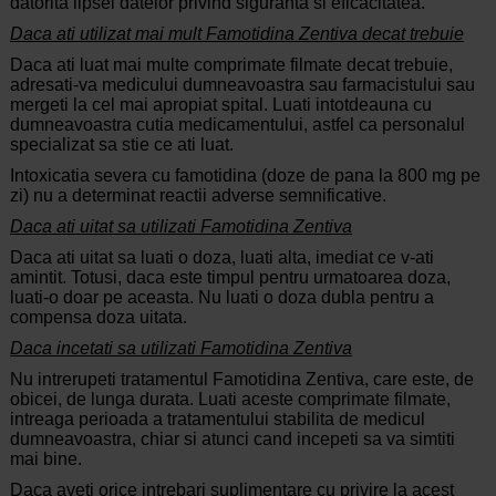
datorita lipsei datelor privind siguranta si eficacitatea.
Daca ati utilizat mai mult Famotidina Zentiva decat trebuie
Daca ati luat mai multe comprimate filmate decat trebuie,
adresati-va medicului dumneavoastra sau farmacistului sau
mergeti la cel mai apropiat spital. Luati intotdeauna cu
dumneavoastra cutia medicamentului, astfel ca personalul
specializat sa stie ce ati luat.
Intoxicatia severa cu famotidina (doze de pana la 800 mg pe
zi) nu a determinat reactii adverse semnificative.
Daca ati uitat sa utilizati Famotidina Zentiva
Daca ati uitat sa luati o doza, luati alta, imediat ce v-ati
amintit. Totusi, daca este timpul pentru urmatoarea doza,
luati-o doar pe aceasta. Nu luati o doza dubla pentru a
compensa doza uitata.
Daca incetati sa utilizati Famotidina Zentiva
Nu intrerupeti tratamentul Famotidina Zentiva, care este, de
obicei, de lunga durata. Luati aceste comprimate filmate,
intreaga perioada a tratamentului stabilita de medicul
dumneavoastra, chiar si atunci cand incepeti sa va simtiti
mai bine.
Daca aveti orice intrebari suplimentare cu privire la acest