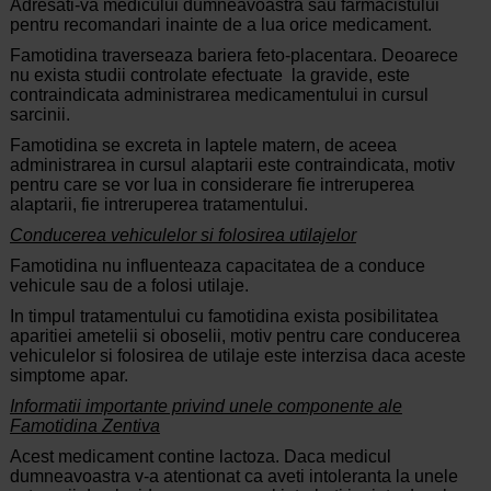
Adresati-va medicului dumneavoastra sau farmacistului
pentru recomandari inainte de a lua orice medicament.
Famotidina traverseaza bariera feto-placentara. Deoarece
nu exista studii controlate efectuate la gravide, este
contraindicata administrarea medicamentului in cursul
sarcinii.
Famotidina se excreta in laptele matern, de aceea
administrarea in cursul alaptarii este contraindicata, motiv
pentru care se vor lua in considerare fie intreruperea
alaptarii, fie intreruperea tratamentului.
Conducerea vehiculelor si folosirea utilajelor
Famotidina nu influenteaza capacitatea de a conduce
vehicule sau de a folosi utilaje.
In timpul tratamentului cu famotidina exista posibilitatea
aparitiei ametelii si oboselii, motiv pentru care conducerea
vehiculelor si folosirea de utilaje este interzisa daca aceste
simptome apar.
Informatii importante privind unele componente ale
Famotidina Zentiva
Acest medicament contine lactoza. Daca medicul
dumneavoastra v-a atentionat ca aveti intoleranta la unele