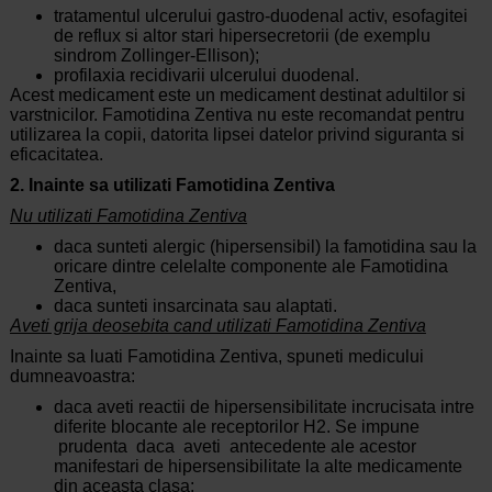
tratamentul ulcerului gastro-duodenal activ, esofagitei
de reflux si altor stari hipersecretorii (de exemplu
sindrom Zollinger-Ellison);
profilaxia recidivarii ulcerului duodenal.
Acest medicament este un medicament destinat adultilor si
varstnicilor. Famotidina Zentiva nu este recomandat pentru
utilizarea la copii, datorita lipsei datelor privind siguranta si
eficacitatea.
2. Inainte sa utilizati Famotidina Zentiva
Nu utilizati Famotidina Zentiva
daca sunteti alergic (hipersensibil) la famotidina sau la
oricare dintre celelalte componente ale Famotidina
Zentiva,
daca sunteti insarcinata sau alaptati.
Aveti grija deosebita cand utilizati Famotidina Zentiva
Inainte sa luati Famotidina Zentiva, spuneti medicului
dumneavoastra:
daca aveti reactii de hipersensibilitate incrucisata intre
diferite blocante ale receptorilor H2. Se impune
prudenta daca aveti antecedente ale acestor
manifestari de hipersensibilitate la alte medicamente
din aceasta clasa;