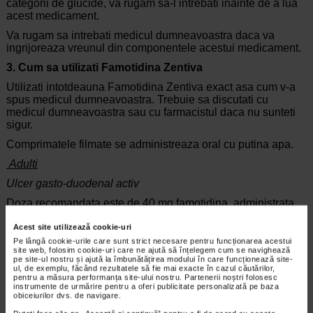
categorii de glucide, va rugam sa-l intrebati inainte de a lua
acest medicament.
Va rugam sa intrebati medicul dumneavoastra daca va
ingrijoreaza vreunul din componentele acestui medicament.
3. Cum sa utilizati Famotidina Zentiva
Utilizati intotdeauna Famotidina Zentiva exact asa cum v-a
spus medicul dumneavoastra. Trebuie sa discutati cu
medicul dumneavoastra sau cu farmacistul daca nu sunteti
sigur.
Comprimatele filmate se administreaza oral cu putina apa.
Adulti
Ulcer gasto-duodenal activ
Doza recomandata este de 40 mg famotidina, administrata
oral, in priza unica, seara la culcare sau 20 mg famotidina de
2 ori pe zi, dimineata si seara, timp de 4-8 saptamani.
Acest site utilizează cookie-uri
Pe lângă cookie-urile care sunt strict necesare pentru funcționarea acestui
Profilaxia recidivelor in ulcerul duodenal
site web, folosim cookie-uri care ne ajută să înțelegem cum se navighează
pe site-ul nostru și ajută la îmbunătățirea modului în care funcționează site-
Doza recomandata este de 20 mg famotidina administrata
ul, de exemplu, făcând rezultatele să fie mai exacte în cazul căutărilor,
pentru a măsura performanța site-ului nostru. Partenerii noștri folosesc
oral, seara la culcare.
instrumente de urmărire pentru a oferi publicitate personalizată pe baza
obiceiurilor dvs. de navigare.
Esofagita de reflux