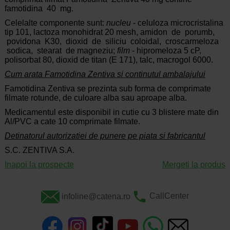
famotidina 40 mg.
Celelalte componente sunt:
nucleu
- celuloza microcristalina
tip 101, lactoza monohidrat 20 mesh, amidon de porumb,
povidona K30, dioxid de siliciu coloidal, croscarmeloza
sodica, stearat de magneziu;
film
- hipromeloza 5 cP,
polisorbat 80, dioxid de titan (E 171), talc, macrogol 6000.
Cum arata Famotidina Zentiva si continutul ambalajului
Famotidina Zentiva se prezinta sub forma de comprimate
filmate rotunde, de culoare alba sau aproape alba.
Medicamentul este disponibil in cutie cu 3 blistere mate din
Al/PVC a cate 10 comprimate filmate.
Detinatorul autorizatiei de punere pe piata si fabricantul
S.C. ZENTIVA S.A.
Inapoi la prospecte
Mergeti la produs
infoline@catena.ro
CallCenter