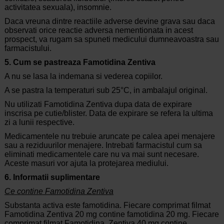
activitatea sexuala), insomnie.
Daca vreuna dintre reactiile adverse devine grava sau daca
observati orice reactie adversa nementionata in acest
prospect, va rugam sa spuneti medicului dumneavoastra sau
farmacistului.
5. Cum se pastreaza Famotidina Zentiva
A nu se lasa la indemana si vederea copiilor.
A se pastra la temperaturi sub 25°C, in ambalajul original.
Nu utilizati Famotidina Zentiva dupa data de expirare
inscrisa pe cutie/blister. Data de expirare se refera la ultima
zi a lunii respective.
Medicamentele nu trebuie aruncate pe calea apei menajere
sau a reziduurilor menajere. Intrebati farmacistul cum sa
eliminati medicamentele care nu va mai sunt necesare.
Aceste masuri vor ajuta la protejarea mediului.
6. Informatii suplimentare
Ce contine Famotidina Zentiva
Substanta activa este famotidina. Fiecare comprimat filmat
Famotidina Zentiva 20 mg contine famotidina 20 mg. Fiecare
comprimat filmat Famotidina Zentiva 40 mg contine