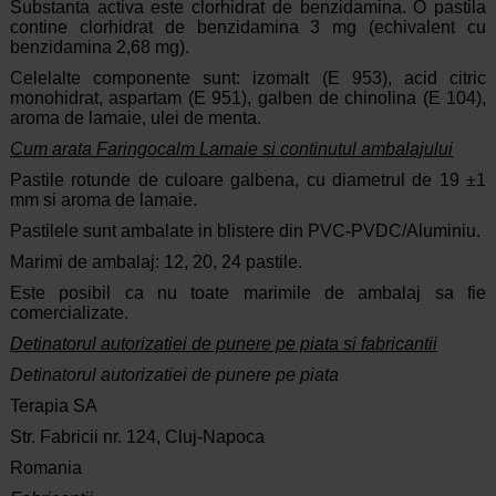
Substanta activa este clorhidrat de benzidamina. O pastila
contine clorhidrat de benzidamina 3 mg (echivalent cu
benzidamina 2,68 mg).
Celelalte componente sunt: izomalt (E 953), acid citric
monohidrat, aspartam (E 951), galben de chinolina (E 104),
aroma de lamaie, ulei de menta.
Cum arata Faringocalm Lamaie si continutul ambalajului
Pastile rotunde de culoare galbena, cu diametrul de 19 ±1
mm si aroma de lamaie.
Pastilele sunt ambalate in blistere din PVC-PVDC/Aluminiu.
Marimi de ambalaj: 12, 20, 24 pastile.
Este posibil ca nu toate marimile de ambalaj sa fie
comercializate.
Detinatorul autorizatiei de punere pe piata si fabricantii
Detinatorul autorizatiei de punere pe piata
Terapia SA
Str. Fabricii nr. 124, Cluj-Napoca
Romania