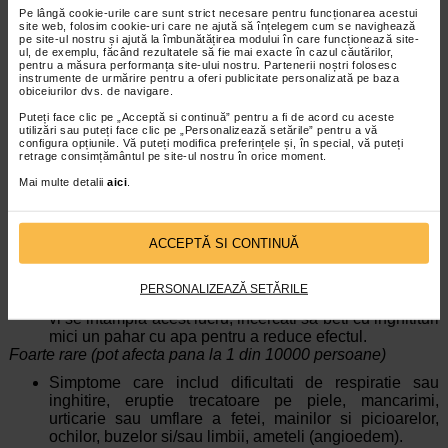
si varsaturi, dupa administrarea orala a unor doze de
Pe lângă cookie-urile care sunt strict necesare pentru funcționarea acestui
benzidamina de aproximativ 100 ori mai mari decat doza
site web, folosim cookie-uri care ne ajută să înțelegem cum se navighează
pe site-ul nostru și ajută la îmbunătățirea modului în care funcționează site-
care exista intr-o pastila.
ul, de exemplu, făcând rezultatele să fie mai exacte în cazul căutărilor,
pentru a măsura performanța site-ului nostru. Partenerii noștri folosesc
Daca aveti orice intrebari suplimentare cu privire la acest
instrumente de urmărire pentru a oferi publicitate personalizată pe baza
medicament, adresati-va medicului dumneavoastra sau
obiceiurilor dvs. de navigare.
farmacistului.
Puteți face clic pe „Acceptă si continuă” pentru a fi de acord cu aceste
utilizări sau puteți face clic pe „Personalizează setările” pentru a vă
4. Reactii adverse posibile
configura opțiunile. Vă puteți modifica preferințele și, în special, vă puteți
retrage consimțământul pe site-ul nostru în orice moment.
Ca toate medicamentele, acest medicament poate determina
reactii adverse, cu toate ca nu apar la toate persoanele.
Mai multe detalii
aici
.
Mai putin frecvente (pot afecta pana la 1 din 100 persoane)
Sensibilitate a pielii la lumina (ce cauzeaza o eruptie
ACCEPTĂ SI CONTINUĂ
trecatoare pe piele sau arsura solara)
Rare (pot afecta pana la 1 din 1000 persoane)
PERSONALIZEAZĂ SETĂRILE
Senzatie de arsura sau uscaciune la nivelul gurii. Daca
vi se intampla acest lucru, incercati sa beti cu inghitituri
mici un pahar cu apa pentru a reduce efectul.
Foarte rare (pot afecta pana la 1 din 10000 persoane)
Simptome care includ dificultati de respiratie sau
inghitire, eruptie trecatoare pe piele, mancarimi,
urticarie sau umflare a fetei, mainilor si picioarelor,
ochilor, buzelor si/sau limbii, ameteli (angioedem).