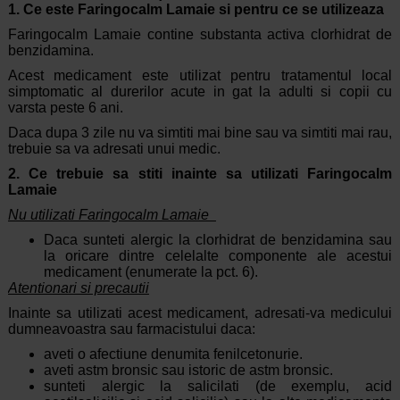
1. Ce este Faringocalm Lamaie si pentru ce se utilizeaza
Faringocalm Lamaie contine substanta activa clorhidrat de
benzidamina.
Acest medicament este utilizat pentru tratamentul local
simptomatic al durerilor acute in gat la adulti si copii cu
varsta peste 6 ani.
Daca dupa 3 zile nu va simtiti mai bine sau va simtiti mai rau,
trebuie sa va adresati unui medic.
2. Ce trebuie sa stiti inainte sa utilizati Faringocalm
Lamaie
Nu utilizati Faringocalm Lamaie
Daca sunteti alergic la clorhidrat de benzidamina sau
la oricare dintre celelalte componente ale acestui
medicament (enumerate la pct. 6).
Atentionari si precautii
Inainte sa utilizati acest medicament, adresati-va medicului
dumneavoastra sau farmacistului daca:
aveti o afectiune denumita fenilcetonurie.
aveti astm bronsic sau istoric de astm bronsic.
sunteti alergic la salicilati (de exemplu, acid