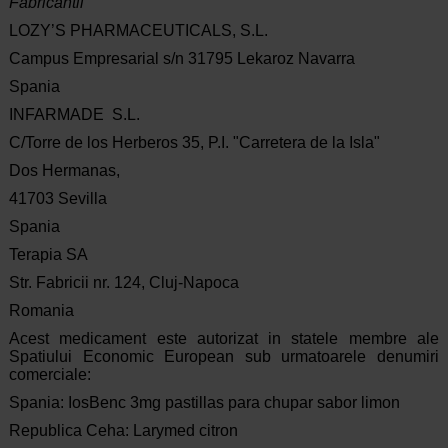
Fabricantii
LOZY’S PHARMACEUTICALS, S.L.
Campus Empresarial s/n 31795 Lekaroz Navarra
Spania
INFARMADE S.L.
C/Torre de los Herberos 35, P.I. "Carretera de la Isla"
Dos Hermanas,
41703 Sevilla
Spania
Terapia SA
Str. Fabricii nr. 124, Cluj-Napoca
Romania
Acest medicament este autorizat in statele membre ale
Spatiului Economic European sub urmatoarele denumiri
comerciale:
Spania: IosBenc 3mg pastillas para chupar sabor limon
Republica Ceha: Larymed citron