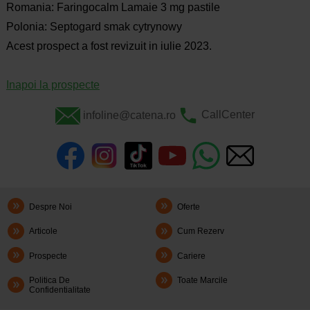
Romania: Faringocalm Lamaie 3 mg pastile
Polonia: Septogard smak cytrynowy
Acest prospect a fost revizuit in iulie 2023.
Inapoi la prospecte
infoline@catena.ro
CallCenter
Despre Noi
Oferte
Articole
Cum Rezerv
Prospecte
Cariere
Politica De
Toate Marcile
Confidentialitate