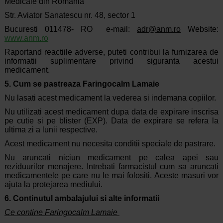
Medicale din Romania
Str. Aviator Sanatescu nr. 48, sector 1
Bucuresti 011478- RO e-mail:
adr@anm.ro
Website:
www.anm.ro
Raportand reactiile adverse, puteti contribui la furnizarea de
informatii suplimentare privind siguranta acestui
medicament.
5. Cum se pastreaza Faringocalm Lamaie
Nu lasati acest medicament la vederea si indemana copiilor.
Nu utilizati acest medicament dupa data de expirare inscrisa
pe cutie si pe blister (EXP). Data de expirare se refera la
ultima zi a lunii respective.
Acest medicament nu necesita conditii speciale de pastrare.
Nu aruncati niciun medicament pe calea apei sau
reziduurilor menajere. Intrebati farmacistul cum sa aruncati
medicamentele pe care nu le mai folositi. Aceste masuri vor
ajuta la protejarea mediului.
6. Continutul ambalajului si alte informatii
Ce contine Faringocalm Lamaie