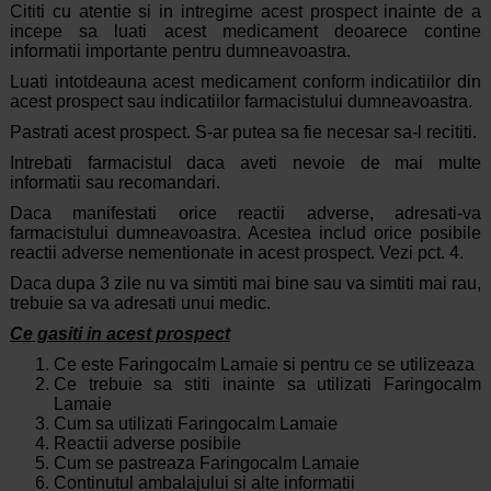
Cititi cu atentie si in intregime acest prospect inainte de a
incepe sa luati acest medicament deoarece contine
informatii importante pentru dumneavoastra.
Luati intotdeauna acest medicament conform indicatiilor din
acest prospect sau indicatiilor farmacistului dumneavoastra.
Pastrati acest prospect. S-ar putea sa fie necesar sa-l recititi.
Intrebati farmacistul daca aveti nevoie de mai multe
informatii sau recomandari.
Daca manifestati orice reactii adverse, adresati-va
farmacistului dumneavoastra. Acestea includ orice posibile
reactii adverse nementionate in acest prospect. Vezi pct. 4.
Daca dupa 3 zile nu va simtiti mai bine sau va simtiti mai rau,
trebuie sa va adresati unui medic.
Ce gasiti in acest prospect
Ce este Faringocalm Lamaie si pentru ce se utilizeaza
Ce trebuie sa stiti inainte sa utilizati Faringocalm
Lamaie
Cum sa utilizati Faringocalm Lamaie
Reactii adverse posibile
Cum se pastreaza Faringocalm Lamaie
Continutul ambalajului si alte informatii