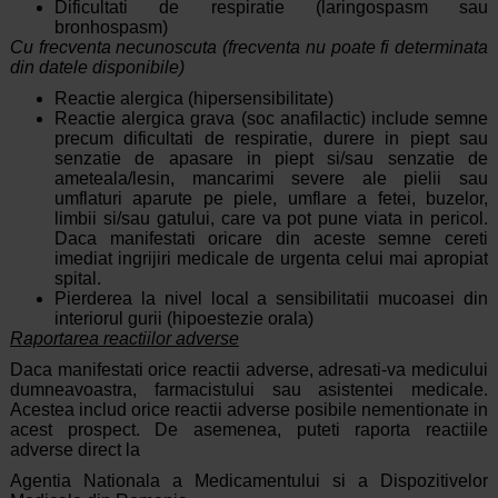
Dificultati de respiratie (laringospasm sau
bronhospasm)
Cu frecventa necunoscuta (frecventa nu poate fi determinata
din datele disponibile)
Reactie alergica (hipersensibilitate)
Reactie alergica grava (soc anafilactic) include semne
precum dificultati de respiratie, durere in piept sau
senzatie de apasare in piept si/sau senzatie de
ameteala/lesin, mancarimi severe ale pielii sau
umflaturi aparute pe piele, umflare a fetei, buzelor,
limbii si/sau gatului, care va pot pune viata in pericol.
Daca manifestati oricare din aceste semne cereti
imediat ingrijiri medicale de urgenta celui mai apropiat
spital.
Pierderea la nivel local a sensibilitatii mucoasei din
interiorul gurii (hipoestezie orala)
Raportarea reactiilor adverse
Daca manifestati orice reactii adverse, adresati-va medicului
dumneavoastra, farmacistului sau asistentei medicale.
Acestea includ orice reactii adverse posibile nementionate in
acest prospect. De asemenea, puteti raporta reactiile
adverse direct la
Agentia Nationala a Medicamentului si a Dispozitivelor