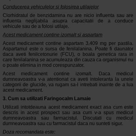
Conducerea vehiculelor si folosirea utilajelor
Clorhidratul de benzidamina nu are nicio influenta sau are
influenta neglijabila asupra capacitatii de a conduce
vehicule sau de a folosi utilaje.
Acest medicament contine izomalt si aspartam
Acest medicament contine aspartam 3,409 mg per pastila.
Aspartamul este o sursa de fenilalanina. Poate fi daunator
daca aveti fenilcetonurie (FCU), o boala genetica rara in
care fenilalanina se acumuleaza din cauza ca organismul nu
o poate elimina in mod corespunzator.
Acest medicament contine izomalt. Daca medicul
dumneavoastra v-a atentionat ca aveti intoleranta la unele
categorii de glucide, va rugam sa-l intrebati inainte de a lua
acest medicament.
3. Cum sa utilizati Faringocalm Lamaie
Utilizati intotdeauna acest medicament exact asa cum este
descris in acest prospect sau asa cum v-a spus medicul
dumneavoastra sau farmacistul. Discutati cu medicul
dumneavoastra sau cu farmacistul daca nu sunteti sigur.
Doza recomandata este: