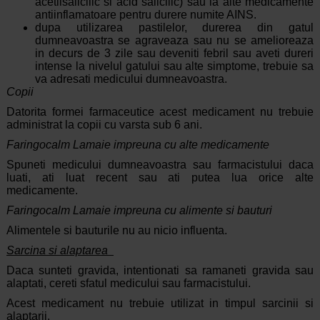
acetilsalicilic si acid salicilic) sau la alte medicamente
antiinflamatoare pentru durere numite AINS.
dupa utilizarea pastilelor, durerea din gatul
dumneavoastra se agraveaza sau nu se amelioreaza
in decurs de 3 zile sau deveniti febril sau aveti dureri
intense la nivelul gatului sau alte simptome, trebuie sa
va adresati medicului dumneavoastra.
Copii
Datorita formei farmaceutice acest medicament nu trebuie
administrat la copii cu varsta sub 6 ani.
Faringocalm Lamaie impreuna cu alte medicamente
Spuneti medicului dumneavoastra sau farmacistului daca
luati, ati luat recent sau ati putea lua orice alte
medicamente.
Faringocalm Lamaie impreuna cu alimente si bauturi
Alimentele si bauturile nu au nicio influenta.
Sarcina si alaptarea
Daca sunteti gravida, intentionati sa ramaneti gravida sau
alaptati, cereti sfatul medicului sau farmacistului.
Acest medicament nu trebuie utilizat in timpul sarcinii si
alaptarii.