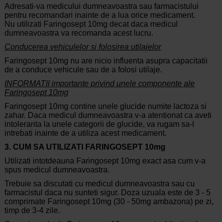
Adresati-va medicului dumneavoastra sau farmacistului
pentru recomandari inainte de a lua orice medicament.
Nu utilizati Faringosept 10mg decat daca medicul
dumneavoastra va recomanda acest lucru.
Conducerea vehiculelor si folosirea utilajelor
Faringosept 10mg nu are nicio influenta asupra capacitatii
de a conduce vehicule sau de a folosi utilaje.
INFORMATII importante privind unele componente ale
Faringosept 10mg
Faringosept 10mg contine unele glucide numite lactoza si
zahar. Daca medicul dumneavoastra v-a atentionat ca aveti
intoleranta la unele categorii de glucide, va rugam sa-l
intrebati inainte de a utiliza acest medicament.
3. CUM S
A
UTILIZA
T
I FARINGOSEPT 10mg
Utilizati intotdeauna Faringosept 10mg exact asa cum v-a
spus medicul dumneavoastra.
Trebuie sa discutati cu medicul dumneavoastra sau cu
farmacistul daca nu sunteti sigur. Doza uzuala este de 3 - 5
comprimate Faringosept 10mg (30 - 50mg ambazona) pe zi,
timp de 3-4 zile.