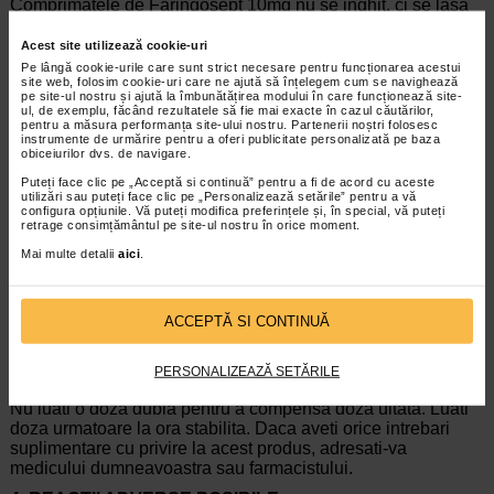
Comprimatele de Faringosept 10mg nu se inghit, ci se lasa
sa se dizolve lent in cavitatea bucala.
Acest site utilizează cookie-uri
Faringosept 10mg se administreaza imediat dupa mese (la
Pe lângă cookie-urile care sunt strict necesare pentru funcționarea acestui
15-30 minute); se recomanda ca timp de 2-3 ore dupa
site web, folosim cookie-uri care ne ajută să înțelegem cum se navighează
administrare sa se evite consumul de alimente sau lichide.
pe site-ul nostru și ajută la îmbunătățirea modului în care funcționează site-
ul, de exemplu, făcând rezultatele să fie mai exacte în cazul căutărilor,
Nu depasiti doza recomandata. Daca simptomele persista,
pentru a măsura performanța site-ului nostru. Partenerii noștri folosesc
adresati-va imediat medicului dumneavoastra.
instrumente de urmărire pentru a oferi publicitate personalizată pe baza
obiceiurilor dvs. de navigare.
Daca utilizati mai mult decat trebuie din Faringosept 10mg
Puteți face clic pe „Acceptă si continuă” pentru a fi de acord cu aceste
Daca ati luat mai multe comprimate decat v-a fost
utilizări sau puteți face clic pe „Personalizează setările” pentru a vă
configura opțiunile. Vă puteți modifica preferințele și, în special, vă puteți
recomandat, adresati-va imediat medicului dumneavoastra
retrage consimțământul pe site-ul nostru în orice moment.
sau farmacistului.
Mai multe detalii
aici
.
Nu s-a raportat nici un caz de supradozaj cu Faringosept
10mg.
Nu exista antidot pentru ambazona. In cazul ingerarii unei
ACCEPTĂ SI CONTINUĂ
doze foarte mari de Faringosept 10mg, se recomanda
provocarea de varsaturi si/sau lavaj gastric.
PERSONALIZEAZĂ SETĂRILE
Daca uitati sa utilizati Faringosept 10mg
Nu luati o doza dubla pentru a compensa doza uitata. Luati
doza urmatoare la ora stabilita. Daca aveti orice intrebari
suplimentare cu privire la acest produs, adresati-va
medicului dumneavoastra sau farmacistului.