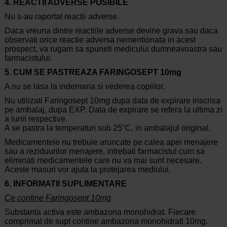
4. REAC
T
II ADVERSE POSIBILE
Nu s-au raportat reactii adverse.
Daca vreuna dintre reactiile adverse devine grava sau daca
observati orice reactie adversa nementionata in acest
prospect, va rugam sa spuneti medicului dumneavoastra sau
farmacistului.
5. CUM SE P
A
STREAZ
A
FARINGOSEPT 10mg
A nu se lasa la indemana si vederea copiilor.
Nu utilizati Faringosept 10mg dupa data de expirare inscrisa
pe ambalaj, dupa EXP. Data de expirare se refera la ultima zi
a lunii respective.
A se pastra la temperaturi sub 25°C, in ambalajul original.
Medicamentele nu trebuie aruncate pe calea apei menajere
sau a reziduurilor menajere, intrebati farmacistul cum sa
eliminati medicamentele care nu va mai sunt necesare.
Aceste masuri vor ajuta la protejarea mediului.
6. INFORMA
T
II SUPLIMENTARE
Ce contine Faringosept 10mg
Substanta activa este ambazona monohidrat. Fiecare
comprimat de supt contine ambazona monohidratl 10mg.