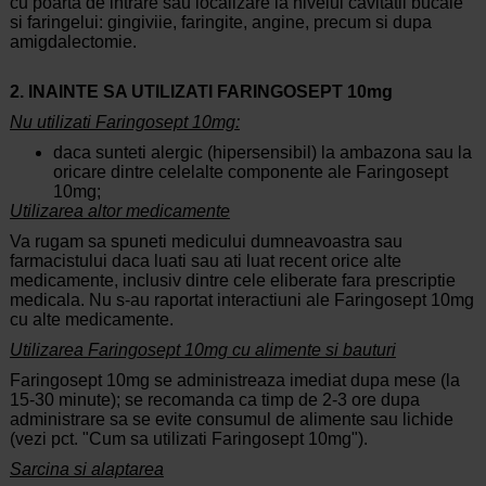
cu poarta de intrare sau localizare la nivelul cavitatii bucale
si faringelui: gingiviie, faringite, angine, precum si dupa
amigdalectomie.
2.
I
NAINTE S
A
UTILIZA
T
I FARINGOSEPT 10mg
Nu utilizati Faringosept 10mg:
daca sunteti alergic (hipersensibil) la ambazona sau la
oricare dintre celelalte componente ale Faringosept
10mg;
Utilizarea altor medicamente
Va rugam sa spuneti medicului dumneavoastra sau
farmacistului daca luati sau ati luat recent orice alte
medicamente, inclusiv dintre cele eliberate fara prescriptie
medicala. Nu s-au raportat interactiuni ale Faringosept 10mg
cu alte medicamente.
Utilizarea Faringosept 10mg cu alimente si bauturi
Faringosept 10mg se administreaza imediat dupa mese (la
15-30 minute); se recomanda ca timp de 2-3 ore dupa
administrare sa se evite consumul de alimente sau lichide
(vezi pct. "Cum sa utilizati Faringosept 10mg").
Sarcina si alaptarea