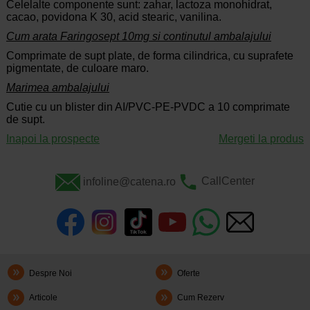
Celelalte componente sunt: zahar, lactoza monohidrat,
cacao, povidona K 30, acid stearic, vanilina.
Cum arata Faringosept 10mg si continutul ambalajului
Comprimate de supt plate, de forma cilindrica, cu suprafete
pigmentate, de culoare maro.
Marimea ambalajului
Cutie cu un blister din AI/PVC-PE-PVDC a 10 comprimate
de supt.
Inapoi la prospecte
Mergeti la produs
infoline@catena.ro
CallCenter
Despre Noi
Oferte
Articole
Cum Rezerv