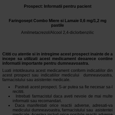
Prospect: Informatii pentru pacient
Faringosept Combo Miere si Lamaie 0,6 mg/1,2 mg
pastile
Amilmetacrezol/Alcool 2,4-diclorbenzilic
Cititi cu atentie si in intregime acest prospect inainte de a
incepe sa utilizati acest medicament deoarece contine
informatii importante pentru dumneavoastra.
Luati intotdeauna acest medicament conform indicatiilor din
acest prospect sau indicatiilor medicului dumneavoastra,
farmacistului sau asistentei medicale.
Pastrati acest prospect. S-ar putea sa fie necesar sa-l
recititi.
Intrebati farmacistul daca aveti nevoie de mai multe
informatii sau recomandari.
Daca manifestati orice reactii adverse, adresati-va
medicului dumneavoastra, farmacistului sau asistentei
medicale. Acestea includ orice posibile reactii adverse