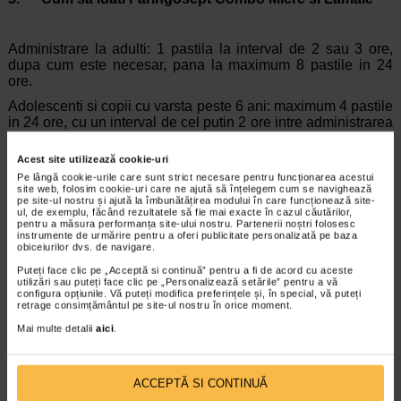
Administrare la adulti: 1 pastila la interval de 2 sau 3 ore,
dupa cum este necesar, pana la maximum 8 pastile in 24
ore.
Adolescenti si copii cu varsta peste 6 ani: maximum 4 pastile
in 24 ore, cu un interval de cel putin 2 ore intre administrarea
pastilelor.
Acest site utilizează cookie-uri
Pe lângă cookie-urile care sunt strict necesare pentru funcționarea acestui
Faringosept Combo Miere si Lamaie trebuie lasat sa se
site web, folosim cookie-uri care ne ajută să înțelegem cum se navighează
pe site-ul nostru și ajută la îmbunătățirea modului în care funcționează site-
dizolve incet in gura. Pastila Faringosept Combo Miere si
ul, de exemplu, făcând rezultatele să fie mai exacte în cazul căutărilor,
Lamaie nu trebuie inghitita, mestecata sau muscata.
pentru a măsura performanța site-ului nostru. Partenerii noștri folosesc
instrumente de urmărire pentru a oferi publicitate personalizată pe baza
obiceiurilor dvs. de navigare.
Daca luati mai mult Faringosept Combo Miere si Lamaie
Puteți face clic pe „Acceptă si continuă” pentru a fi de acord cu aceste
utilizări sau puteți face clic pe „Personalizează setările” pentru a vă
decat trebuie
configura opțiunile. Vă puteți modifica preferințele și, în special, vă puteți
retrage consimțământul pe site-ul nostru în orice moment.
Daca depasiti doza recomandata, puteti manifesta disconfort
gastrointestinal. Nu mai luati alte pastile din acest
Mai multe detalii
aici
.
medicament si adresati-va medicului dumneavoastra sau
farmacistului.
ACCEPTĂ SI CONTINUĂ