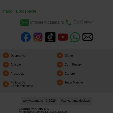
Inapoi la prospecte
infoline@catena.ro
CallCenter
Despre Noi
Oferte
Articole
Cum Rezerv
Prospecte
Cariere
Politica De
Toate Marcile
Confidentialitate
www.catena.ro - © 2026
Vezi varianta desktop
CATENA PHARMA SRL
Nr. Registrul Comerţului: J03/2710/2023