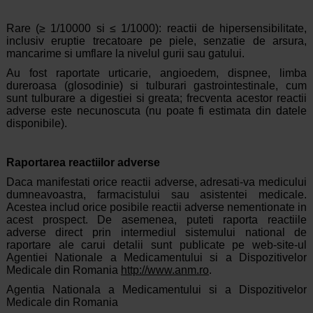
Rare (≥ 1/10000 si ≤ 1/1000): reactii de hipersensibilitate,
inclusiv eruptie trecatoare pe piele, senzatie de arsura,
mancarime si umflare la nivelul gurii sau gatului.
Au fost raportate urticarie, angioedem, dispnee, limba
dureroasa (glosodinie) si tulburari gastrointestinale, cum
sunt tulburare a digestiei si greata; frecventa acestor reactii
adverse este necunoscuta (nu poate fi estimata din datele
disponibile).
Raportarea reactiilor adverse
Daca manifestati orice reactii adverse, adresati-va medicului
dumneavoastra, farmacistului sau asistentei medicale.
Acestea includ orice posibile reactii adverse nementionate in
acest prospect. De asemenea, puteti raporta reactiile
adverse direct prin intermediul sistemului national de
raportare ale carui detalii sunt publicate pe web-site-ul
Agentiei Nationale a Medicamentului si a Dispozitivelor
Medicale din Romania
http://www.anm.ro
.
Agentia Nationala a Medicamentului si a Dispozitivelor
Medicale din Romania