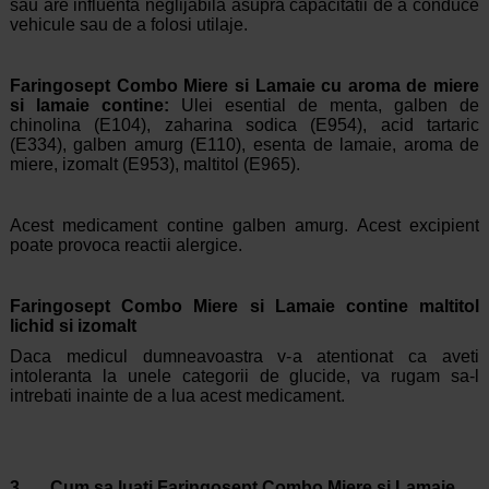
sau are influenta neglijabila asupra capacitatii de a conduce
vehicule sau de a folosi utilaje.
Faringosept Combo Miere si Lamaie cu aroma de miere
si lamaie contine:
Ulei esential de menta, galben de
chinolina (E104), zaharina sodica (E954), acid tartaric
(E334), galben amurg (E110), esenta de lamaie, aroma de
miere, izomalt (E953), maltitol (E965).
Acest medicament contine galben amurg. Acest excipient
poate provoca reactii alergice.
Faringosept Combo Miere si Lamaie contine maltitol
lichid si izomalt
Daca medicul dumneavoastra v-a atentionat ca aveti
intoleranta la unele categorii de glucide, va rugam sa-l
intrebati inainte de a lua acest medicament.
3. Cum sa luati Faringosept Combo Miere si Lamaie