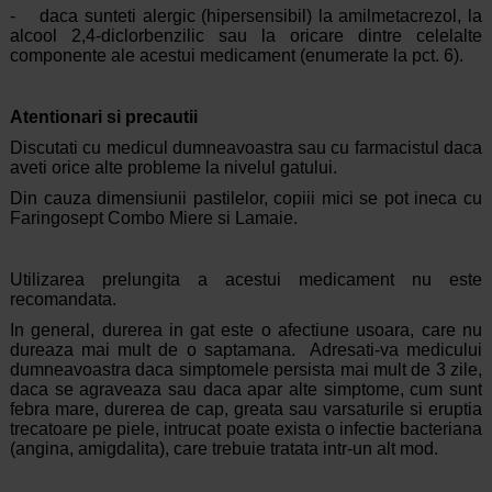
- daca sunteti alergic (hipersensibil) la amilmetacrezol, la
alcool 2,4-diclorbenzilic sau la oricare dintre celelalte
componente ale acestui medicament (enumerate la pct. 6).
Atentionari si precautii
Discutati cu medicul dumneavoastra sau cu farmacistul daca
aveti orice alte probleme la nivelul gatului.
Din cauza dimensiunii pastilelor, copiii mici se pot ineca cu
Faringosept Combo Miere si Lamaie.
Utilizarea prelungita a acestui medicament nu este
recomandata.
In general, durerea in gat este o afectiune usoara, care nu
dureaza mai mult de o saptamana. Adresati-va medicului
dumneavoastra daca simptomele persista mai mult de 3 zile,
daca se agraveaza sau daca apar alte simptome, cum sunt
febra mare, durerea de cap, greata sau varsaturile si eruptia
trecatoare pe piele, intrucat poate exista o infectie bacteriana
(angina, amigdalita), care trebuie tratata intr-un alt mod.