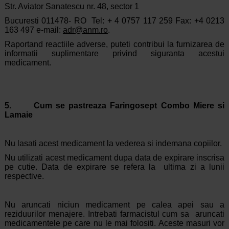
Str. Aviator Sanatescu nr. 48, sector 1
Bucuresti 011478- RO Tel: + 4 0757 117 259 Fax: +4 0213
163 497 e-mail:
adr@anm.ro
.
Raportand reactiile adverse, puteti contribui la furnizarea de
informatii suplimentare privind siguranta acestui
medicament.
5. Cum se pastreaza Faringosept Combo Miere si
Lamaie
Nu lasati acest medicament la vederea si indemana copiilor.
Nu utilizati acest medicament dupa data de expirare inscrisa
pe cutie. Data de expirare se refera la ultima zi a lunii
respective.
Nu aruncati niciun medicament pe calea apei sau a
reziduurilor menajere. Intrebati farmacistul cum sa aruncati
medicamentele pe care nu le mai folositi. Aceste masuri vor