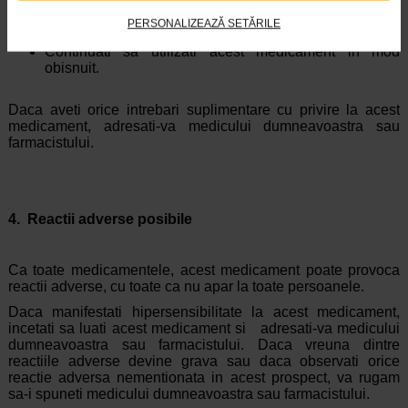
Daca uitati sa luati Faringosept Combo Miere si Lamaie
PERSONALIZEAZĂ SETĂRILE
Nu luati o doza dubla pentru a compensa doza uitata.
Continuati sa utilizati acest medicament in mod
obisnuit.
Daca aveti orice intrebari suplimentare cu privire la acest
medicament, adresati-va medicului dumneavoastra sau
farmacistului.
4. Reactii adverse posibile
Ca toate medicamentele, acest medicament poate provoca
reactii adverse, cu toate ca nu apar la toate persoanele.
Daca manifestati hipersensibilitate la acest medicament,
incetati sa luati acest medicament si adresati-va medicului
dumneavoastra sau farmacistului. Daca vreuna dintre
reactiile adverse devine grava sau daca observati orice
reactie adversa nementionata in acest prospect, va rugam
sa-i spuneti medicului dumneavoastra sau farmacistului.