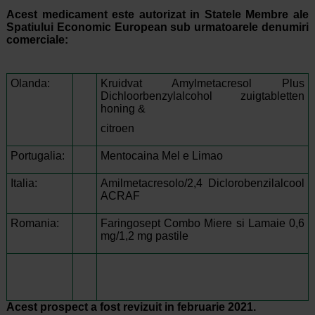
Acest medicament este autorizat in Statele Membre ale
Spatiului Economic European sub urmatoarele denumiri
comerciale:
Olanda:
Kruidvat Amylmetacresol Plus
Dichloorbenzylalcohol zuigtabletten
honing &
citroen
Portugalia:
Mentocaina Mel e Limao
Italia:
Amilmetacresolo/2,4 Diclorobenzilalcool
ACRAF
Romania:
Faringosept Combo Miere si Lamaie 0,6
mg/1,2 mg pastile
Acest prospect a fost revizuit in februarie 2021.