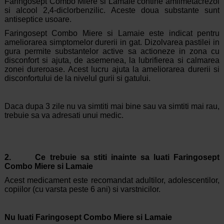
Faringosept Combo Miere si Lamaie contine amilmetacrezol
si alcool 2,4-diclorbenzilic. Aceste doua substante sunt
antiseptice usoare.
Faringosept Combo Miere si Lamaie este indicat pentru
ameliorarea simptomelor durerii in gat. Dizolvarea pastilei in
gura permite substantelor active sa actioneze in zona cu
disconfort si ajuta, de asemenea, la lubrifierea si calmarea
zonei dureroase. Acest lucru ajuta la ameliorarea durerii si
disconfortului de la nivelul gurii si gatului.
Daca dupa 3 zile nu va simtiti mai bine sau va simtiti mai rau,
trebuie sa va adresati unui medic.
2. Ce trebuie sa stiti inainte sa luati Faringosept
Combo Miere si Lamaie
Acest medicament este recomandat adultilor, adolescentilor,
copiilor (cu varsta peste 6 ani) si varstnicilor.
Nu luati Faringosept Combo Miere si Lamaie